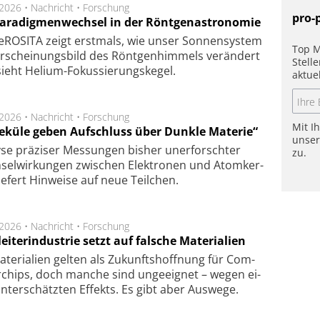
.2026 •
Nachricht
•
Forschung
pro-
Paradigmenwechsel in der Röntgenastronomie
ROSITA zeigt erst­mals, wie unser Son­nen­sys­tem
Top M
r­schei­nungs­bild des Rönt­gen­him­mels ver­än­dert
Stell
ieht Helium-Fokus­sie­rungs­ke­gel.
aktue
.2026 •
Nachricht
•
Forschung
Mit I
eküle geben Aufschluss über Dunkle Materie“
unse
se prä­zi­ser Mes­sung­en bis­her un­er­for­schter
zu.
sel­wir­kung­en zwi­schen Elek­tro­nen und Atom­ker­
ie­fert Hin­wei­se auf neue Teil­chen.
.2026 •
Nachricht
•
Forschung
eiterindustrie setzt auf falsche Materialien
te­ri­a­li­en gel­ten als Zu­kunfts­hoff­nung für Com­
r­chips, doch man­che sind un­ge­eig­net – we­gen ei­
n­ter­schätz­ten Ef­fekts. Es gibt aber Aus­we­ge.