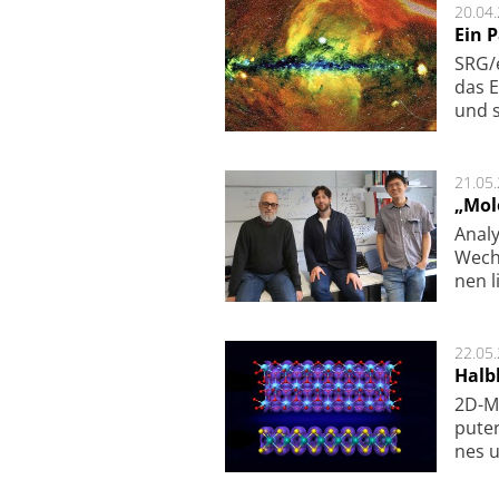
20.04
Ein 
SRG/e
das E
und s
21.05
„Mol
Analy
Wech­
nen l
22.05
Halbl
2D-Ma
pu­te
nes u