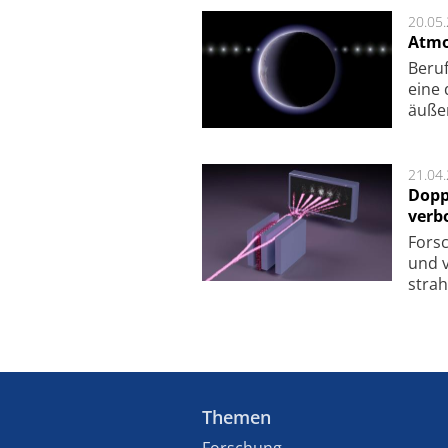
20.05
Atmo
Beruf
eine 
äu­ße
21.04
Dopp
verb
For­sc
und v
strah
Themen