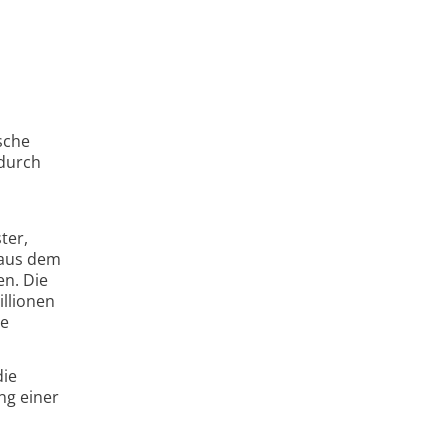
sche
 durch
ter,
 aus dem
en. Die
illionen
ne
die
ng einer