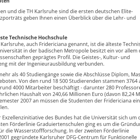
täten
 und die TH Karlsruhe sind die ersten deutschen Elite-
rzporträts geben Ihnen einen Überblick über die Lehr- und
teste Technische Hochschule
Karlsruhe, auch Fridericiana genannt, ist die älteste Techni
iversität in der badischen Metropole besitzt ein vor allem
ssenschaften geprägtes Profil. Die Geistes-, Kultur- und
 eng mit der Ingenieurausbildung verbunden.
ehr als 40 Studiengänge sowie die Abschlüsse Diplom, Mas
eboten. Von den rund 18 500 Studierenden stammen 3764
 rund 4000 Mitarbeiter beschäftigt - darunter 280 Professor
ährlichen Haushalt von 240,66 Millionen Euro (davon 82,24 M
emester 2007 an müssen die Studenten der Fridericiana ei
len.
 Exzellenzinitiative des Bundes hat die Universität sich um 
rsten Förderlinie Graduiertenschulen ging es um die Gründu
ür die Wasserstoffforschung. In der zweiten Förderlinie
i 2001 gegründete Karlsruher DFG-Centrum für Funktionelle