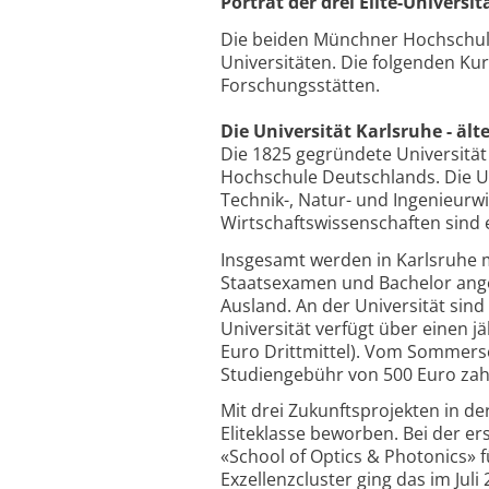
Porträt der drei Elite-Universi
Die beiden Münchner Hochschulen
Universitäten. Die folgenden Ku
Forschungsstätten.
Die Universität Karlsruhe - äl
Die 1825 gegründete Universität 
Hochschule Deutschlands. Die Un
Technik-, Natur- und Ingenieurwi
Wirtschaftswissenschaften sind
Insgesamt werden in Karlsruhe m
Staatsexamen und Bachelor ang
Ausland. An der Universität sind
Universität verfügt über einen j
Euro Drittmittel). Vom Sommers
Studiengebühr von 500 Euro zah
Mit drei Zukunftsprojekten in der
Eliteklasse beworben. Bei der e
«School of Optics & Photonics» f
Exzellenzcluster ging das im Jul