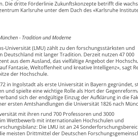
. Die dritte Förderlinie Zukunftskonzepte betrifft die wach
zentrum Karlsruhe unter dem Dach des «Karlsruhe Institute
 München - Tradition und Moderne
s-Universität (LMU) zählt zu den forschungsstärksten und
Deutschland mit langer Tradition. Derzeit nutzen 47 000
ent aus dem Ausland, das vielfältige Angebot der Hochschu
auf Fantasie, Weltoffenheit und kreative Intelligenz», sagt R
pitze der Hochschule.
 in Ingolstadt als erste Universität in Bayern gegründet, s
en und spielte eine wichtige Rolle als Hort der Gegenreform
band sich der endgültige Einzug der Aufklärung in die Fak
seiner ersten Amtshandlungen die Universität 1826 nach Mün
versität mit ihren rund 700 Professoren und 3000
n im Wettbewerb mit internationalen Hochschulen und
orschungsbilanz: Die LMU ist an 24 Sonderforschungsberei
 die meisten Drittmittel der Deutschen Forschungsgemeinsc