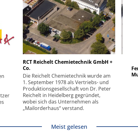
 GmbH
SmarAct GmbH
RCT Reichelt Chemietechnik GmbH +
Co.
uper-
Elektronenmikroskopie auf
Fem
hanismus
kleinstem Raum
Mu
Die Reichelt Chemietechnik wurde am
en
1. September 1978 als Vertriebs- und
Produktionsgesellschaft von Dr. Peter
Reichelt in Heidelberg gegründet,
tzer
wobei sich das Unternehmen als
es
„Mailorderhaus“ verstand.
Meist gelesen