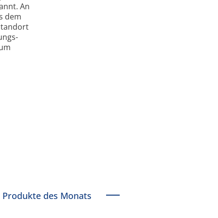
annt. An
us dem
Standort
ungs-
rum
Produkte des Monats