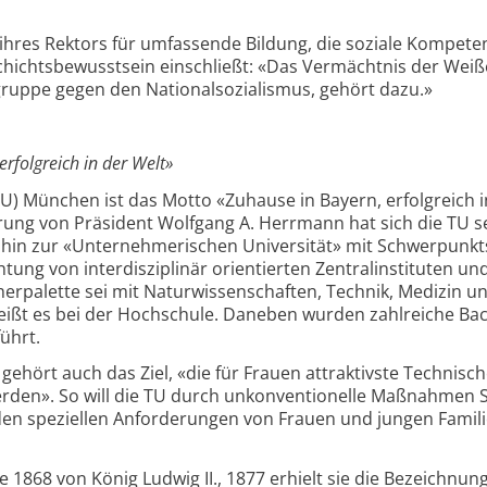
ihres Rektors für umfassende Bildung, die soziale Kompet
chichtsbewusstsein einschließt: «Das Vermächtnis der Weiß
ruppe gegen den Nationalsozialismus, gehört dazu.»
rfolgreich in der Welt»
TU) München ist das Motto «Zuhause in Bayern, erfolgreich i
ung von Präsident Wolfgang A. Herrmann hat sich die TU se
hin zur «Unternehmerischen Universität» mit Schwerpunk
htung von interdisziplinär orientierten Zentralinstituten un
erpalette sei mit Naturwissenschaften, Technik, Medizin un
 heißt es bei der Hochschule. Daneben wurden zahlreiche Bac
ührt.
ehört auch das Ziel, «die für Frauen attraktivste Technisc
erden». So will die TU durch unkonventionelle Maßnahmen 
 den speziellen Anforderungen von Frauen und jungen Famil
1868 von König Ludwig II., 1877 erhielt sie die Bezeichnun