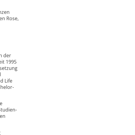
enzen
en Rose,
n der
it 1995
tsetzung
d
d Life
helor-
he
Studien-
ien
g