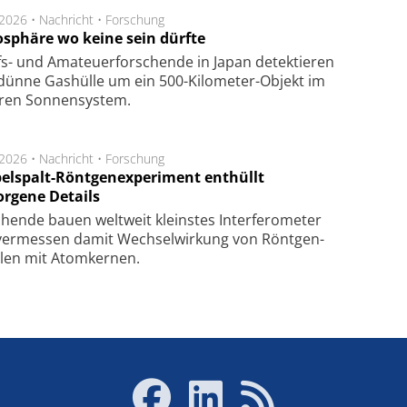
.2026 •
Nachricht
•
Forschung
sphäre wo keine sein dürfte
s- und Ama­teuer­for­schen­de in Japan de­tek­tie­ren
dün­ne Gas­hül­le um ein 500-Kilo­meter-Objekt im
­ren Son­nen­sys­tem.
.2026 •
Nachricht
•
Forschung
elspalt-Röntgenexperiment enthüllt
orgene Details
hen­de bau­en welt­weit kleins­tes In­ter­fe­ro­me­ter
er­mes­sen da­mit Wech­sel­wir­kung von Rönt­gen­
­len mit Atom­ker­nen.