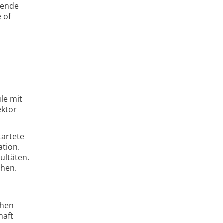
sende
 of
le mit
ektor
tartete
ation.
ultäten.
chen.
chen
haft