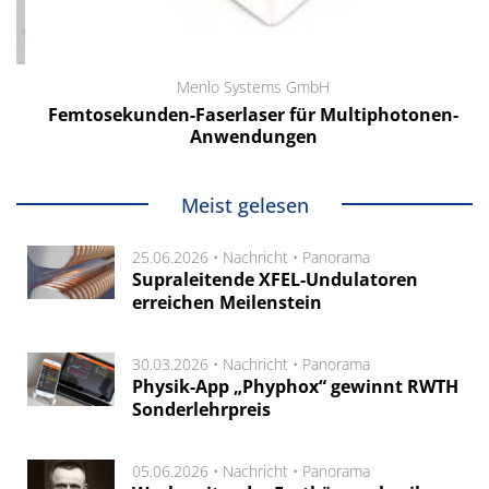
Menlo Systems GmbH
Femtosekunden-Faserlaser für Multiphotonen-
Anwendungen
Meist gelesen
25.06.2026 •
Nachricht
•
Panorama
Supraleitende XFEL-Undulatoren
erreichen Meilenstein
30.03.2026 •
Nachricht
•
Panorama
Physik-App „Phyphox“ gewinnt RWTH
Sonderlehrpreis
05.06.2026 •
Nachricht
•
Panorama