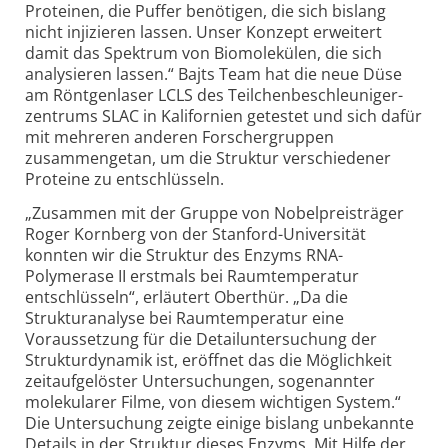
Proteinen, die Puffer benötigen, die sich bislang
nicht injizieren lassen. Unser Konzept erweitert
damit das Spektrum von Bio­molekülen, die sich
analysieren lassen.“ Bajts Team hat die neue Düse
am Röntgenlaser LCLS des Teilchen­beschleuniger­
zentrums SLAC in Kalifornien getestet und sich dafür
mit mehreren anderen Forscher­gruppen
zusammengetan, um die Struktur verschiedener
Proteine zu entschlüsseln.
„Zusammen mit der Gruppe von Nobelpreis­träger
Roger Kornberg von der Stanford-
Universität
konnten wir die Struktur des Enzyms RNA-
Polymerase II erstmals bei Raumtemperatur
entschlüsseln“, erläutert Oberthür. „Da die
Strukturanalyse bei Raumtemperatur eine
Voraussetzung für die Detail­untersuchung der
Struktur­dynamik ist, eröffnet das die Möglichkeit
zeitaufgelöster Untersuchungen, sogenannter
molekularer Filme, von diesem wichtigen System.“
Die Untersuchung zeigte einige bislang unbekannte
Details in der Struktur dieses Enzyms. Mit Hilfe der