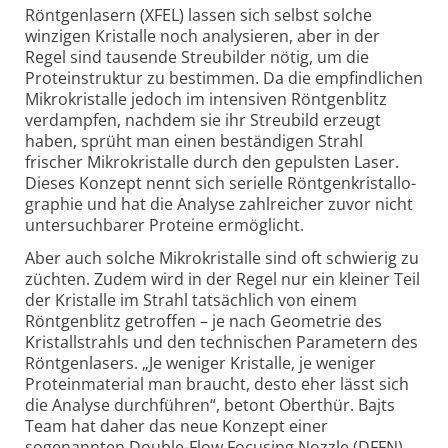
Röntgenlasern (XFEL) lassen sich selbst solche
winzigen Kristalle noch analysieren, aber in der
Regel sind tausende Streubilder nötig, um die
Protein­struktur zu bestimmen. Da die empfindlichen
Mikro­kristalle jedoch im intensiven Röntgen­blitz
verdampfen, nachdem sie ihr Streubild erzeugt
haben, sprüht man einen beständigen Strahl
frischer Mikro­kristalle durch den gepulsten Laser.
Dieses Konzept nennt sich serielle Röntgen­kristallo­
graphie und hat die Analyse zahlreicher zuvor nicht
untersuchbarer Proteine ermöglicht.
Aber auch solche Mikrokristalle sind oft schwierig zu
züchten. Zudem wird in der Regel nur ein kleiner Teil
der Kristalle im Strahl tatsächlich von einem
Röntgen­blitz getroffen – je nach Geometrie des
Kristallstrahls und den technischen Parametern des
Röntgenlasers. „Je weniger Kristalle, je weniger
Protein­material man braucht, desto eher lässt sich
die Analyse durchführen“, betont Oberthür. Bajts
Team hat daher das neue Konzept einer
sogenannten Double-
Flow Focusing Nozzle (DFFN)