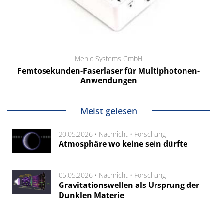
Menlo Systems GmbH
Femtosekunden-Faserlaser für Multiphotonen-
Anwendungen
Meist gelesen
20.05.2026 •
Nachricht
•
Forschung
Atmosphäre wo keine sein dürfte
05.05.2026 •
Nachricht
•
Forschung
Gravitationswellen als Ursprung der
Dunklen Materie