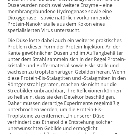
Düse wurden noch zwei weitere Enzyme – eine
membran­gebundene Hydrogenase sowie eine
Dioxygenase – sowie natürlich vorkommende
Protein-
Nanokristalle aus dem Kokon eines
spezialisierten Virus untersucht.
Die Düse löste dabei auch ein weiteres praktisches
Problem dieser Form der Protein-
Injektion: An der
Kante gewöhnlicher Düsen und im Auffang­behälter
unter dem Strahl sammeln sich in der Regel Protein­
kristalle und Puffer­material sowie Eis­kristalle und
wachsen zu tropf­stein­artigen Gebilden heran. Wenn
diese Protein-
Eis-
Stalagtiten und -Stalagmiten in den
Röntgen­strahl geraten, machen sie nicht nur die
Streubilder unbrauchbar, ihre Reflexionen können
so hell sein, dass sie den Detektor beschädigen.
Daher müssen derartige Experimente regelmäßig
unterbrochen werden, um die Protein-
Eis-
Tropfsteine zu entfernen. „In unserer Düse
verhindert das Ethanol die Entstehung solcher
unerwünschten Gebilde und ermöglicht