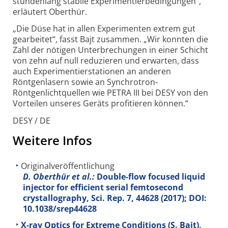
stundenlang stabile Experimentier­bedingungen“,
erläutert Oberthür.
„Die Düse hat in allen Experimenten extrem gut
gearbeitet“, fasst Bajt zusammen. „Wir konnten die
Zahl der nötigen Unterbrechungen in einer Schicht
von zehn auf null reduzieren und erwarten, dass
auch Experimentier­stationen an anderen
Röntgenlasern sowie an Synchrotron-
Röntgenlichtquellen wie PETRA III bei DESY von den
Vorteilen unseres Geräts profitieren können.“
DESY / DE
Weitere Infos
Originalveröffentlichung
D. Oberthür et al.:
Double-flow focused liquid
injector for efficient serial femtosecond
crystallography, Sci. Rep.
7
, 44628 (2017); DOI:
10.1038/srep44628
X-ray Optics for Extreme Conditions (S. Bajt),