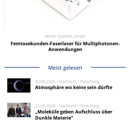
Menlo Systems GmbH
Femtosekunden-Faserlaser für Multiphotonen-
Anwendungen
Meist gelesen
20.05.2026 •
Nachricht
•
Forschung
Atmosphäre wo keine sein dürfte
21.05.2026 •
Nachricht
•
Forschung
„Moleküle geben Aufschluss über
Dunkle Materie“