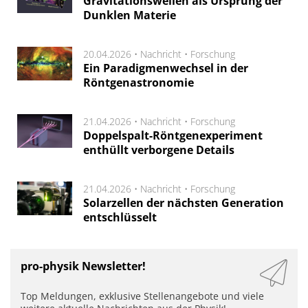
Gravitationswellen als Ursprung der
Dunklen Materie
20.04.2026 •
Nachricht
•
Forschung
Ein Paradigmenwechsel in der
Röntgenastronomie
21.04.2026 •
Nachricht
•
Forschung
Doppelspalt-Röntgenexperiment
enthüllt verborgene Details
21.04.2026 •
Nachricht
•
Forschung
Solarzellen der nächsten Generation
entschlüsselt
pro-physik Newsletter!
Top Meldungen, exklusive Stellenangebote und viele