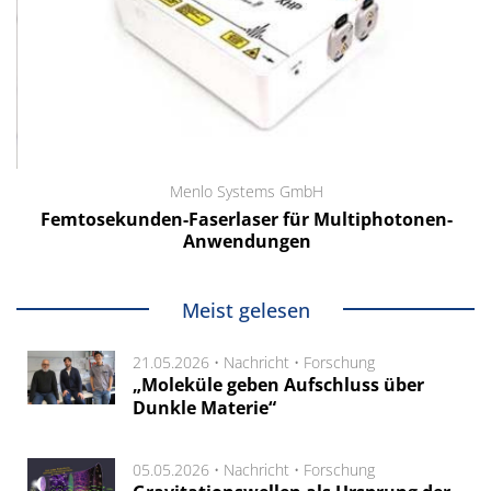
Menlo Systems GmbH
Femtosekunden-Faserlaser für Multiphotonen-
Anwendungen
Meist gelesen
21.05.2026 •
Nachricht
•
Forschung
„Moleküle geben Aufschluss über
Dunkle Materie“
05.05.2026 •
Nachricht
•
Forschung