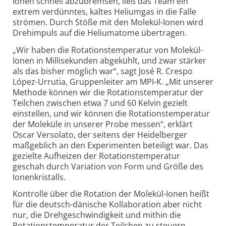
Ionen schnell abzubremsen, ließ das Team ein
extrem verdünntes, kaltes Heliumgas in die Falle
strömen. Durch Stöße mit den Molekül-Ionen wird
Drehimpuls auf die Heliumatome übertragen.
„Wir haben die Rotationstemperatur von Molekül-
Ionen in Millisekunden abgekühlt, und zwar stärker
als das bisher möglich war“, sagt José R. Crespo
López-Urrutia, Gruppenleiter am MPI-K. „Mit unserer
Methode können wir die Rotationstemperatur der
Teilchen zwischen etwa 7 und 60 Kelvin gezielt
einstellen, und wir können die Rotationstemperatur
der Moleküle in unserer Probe messen“, erklärt
Oscar Versolato, der seitens der Heidelberger
maßgeblich an den Experimenten beteiligt war. Das
gezielte Aufheizen der Rotationstemperatur
geschah durch Variation von Form und Größe des
Ionenkristalls.
Kontrolle über die Rotation der Molekül-Ionen heißt
für die deutsch-dänische Kollaboration aber nicht
nur, die Drehgeschwindigkeit und mithin die
Rotationstemperatur der Teilchen zu steuern,