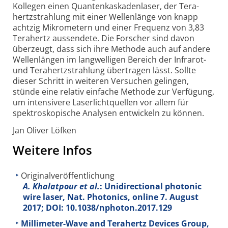
Kollegen einen Quanten­kaskaden­laser, der Tera­
hertz­strahlung mit einer Wellen­länge von knapp
achtzig Mikro­metern und einer Frequenz von 3,83
Tera­hertz aus­sendete. Die Forscher sind davon
über­zeugt, dass sich ihre Methode auch auf andere
Wellen­längen im lang­welligen Bereich der Infra­rot-
und Tera­hertz­strahlung über­tragen lässt. Sollte
dieser Schritt in weiteren Ver­suchen gelingen,
stünde eine relativ einfache Methode zur Ver­fügung,
um inten­sivere Laser­licht­quellen vor allem für
spektro­sko­pische Analysen ent­wickeln zu können.
Jan Oliver Löfken
Weitere Infos
Originalveröffentlichung
A. Khalatpour et al.
: Unidirectional photonic
wire laser, Nat. Photonics, online 7. August
2017; DOI: 10.1038/nphoton.2017.129
Millimeter-Wave and Terahertz Devices Group,