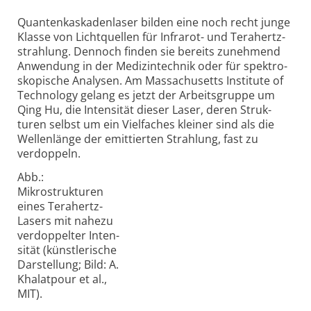
Quantenkaskadenlaser bilden eine noch recht junge
Klasse von Licht­quellen für Infrarot- und Tera­hertz­
strahlung. Dennoch finden sie bereits zuneh­mend
Anwen­dung in der Medizin­technik oder für spektro­
sko­pische Analysen. Am Massa­chusetts Insti­tute of
Techno­logy gelang es jetzt der Arbeits­gruppe um
Qing Hu, die Inten­sität dieser Laser, deren Struk­
turen selbst um ein Viel­faches kleiner sind als die
Wellen­länge der emit­tierten Strah­lung, fast zu
verdoppeln.
Abb.:
Mikrostrukturen
eines Tera­hertz-
Lasers mit nahe­zu
ver­dop­pel­ter In­ten­
si­tät (künst­le­ri­sche
Dar­stel­lung; Bild: A.
Kha­lat­pour et al.,
MIT).