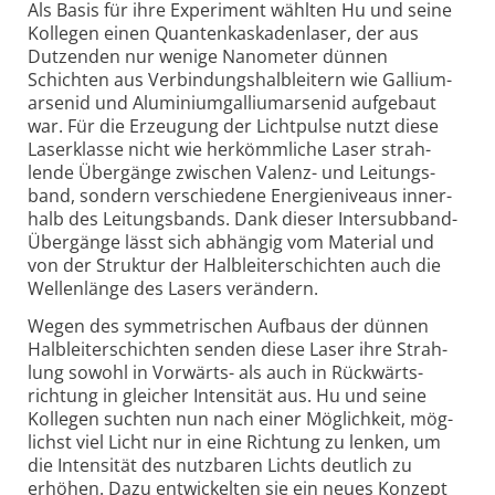
Als Basis für ihre Experiment wählten Hu und seine
Kollegen einen Quanten­kaskaden­laser, der aus
Dutzenden nur wenige Nano­meter dünnen
Schichten aus Verbin­dungs­halb­leitern wie Gallium­
arsenid und Aluminium­gallium­arsenid auf­ge­baut
war. Für die Erzeu­gung der Licht­pulse nutzt diese
Laser­klasse nicht wie her­kömm­liche Laser strah­
lende Über­gänge zwischen Valenz- und Leitungs­
band, sondern ver­schie­dene Energie­niveaus inner­
halb des Leitungs­bands. Dank dieser Inter­sub­band-
Über­gänge lässt sich abhän­gig vom Mate­rial und
von der Struk­tur der Halb­leiter­schichten auch die
Wellen­länge des Lasers ver­ändern.
Wegen des symmetrischen Aufbaus der dünnen
Halb­leiter­schichten senden diese Laser ihre Strah­
lung sowohl in Vor­wärts- als auch in Rück­wärts­
richtung in gleicher Inten­sität aus. Hu und seine
Kollegen suchten nun nach einer Mög­lich­keit, mög­
lichst viel Licht nur in eine Richtung zu lenken, um
die Inten­sität des nutz­baren Lichts deut­lich zu
erhöhen. Dazu ent­wickel­ten sie ein neues Konzept