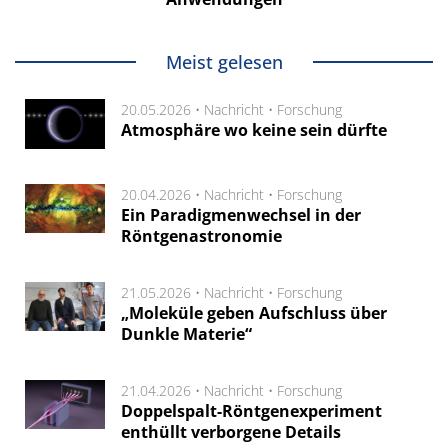
Meist gelesen
20.05.2026 •
Nachricht
•
Forschung
Atmosphäre wo keine sein dürfte
20.04.2026 •
Nachricht
•
Forschung
Ein Paradigmenwechsel in der
Röntgenastronomie
21.05.2026 •
Nachricht
•
Forschung
„Moleküle geben Aufschluss über
Dunkle Materie“
21.04.2026 •
Nachricht
•
Forschung
Doppelspalt-Röntgenexperiment
enthüllt verborgene Details