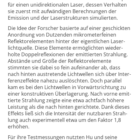
für einen uni­direk­tio­nalen Laser, dessen Ver­halten
sie zuerst mit auf­wän­digen Berech­nungen der
Emission und der Laser­struk­turen simu­lierten.
Die Idee der Forscher basierte auf einer geschickten
Anord­nung von Dutzenden mikro­meter­feinen
Reflek­tor­ele­menten hinter der eigent­lichen Laser­
licht­quelle. Diese Ele­mente ermög­lich­ten wieder­
holte Doppel­reflexi­onen der emit­tierten Strah­lung.
Abstände und Größe der Reflek­tor­ele­mente
stimmten sie dabei so fein auf­ein­ander ab, dass
nach hinten aus­tre­tende Licht­wellen sich über Inter­
ferenz­effekte nahe­zu aus­löschten. Doch parallel
kam es bei den Licht­wellen in Vor­wärts­richtung zu
einer kon­struk­tiven Über­lagerung. Nach vorne emit­
tierte Strah­lung zeigte eine etwa acht­fach höhere
Leistung als die nach hinten gerich­tete. Dank dieses
Effekts ließ sich die Inten­sität der nutz­baren Strah­
lung auch experi­men­tell etwa um den Faktor 1,8
erhöhen.
Für ihre Testmessungen nutzten Hu und seine