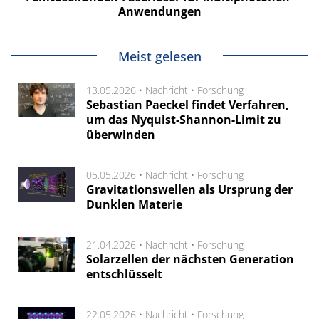
Anwendungen
Meist gelesen
13.05.2026 •
Nachricht
•
Forschung
Sebastian Paeckel findet Verfahren,
um das Nyquist-Shannon-Limit zu
überwinden
05.05.2026 •
Nachricht
•
Forschung
Gravitationswellen als Ursprung der
Dunklen Materie
21.04.2026 •
Nachricht
•
Forschung
Solarzellen der nächsten Generation
entschlüsselt
22.05.2026 •
Nachricht
•
Forschung