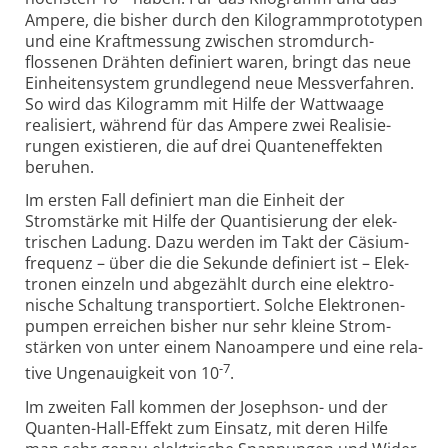
Ampere, die bisher durch den Kilo­gramm­proto­typen
und eine Kraft­messung zwischen strom­durch­
flossenen Drähten defi­niert waren, bringt das neue
Ein­heiten­system grund­legend neue Mess­ver­fahren.
So wird das Kilo­gramm mit Hilfe der Watt­waage
reali­siert, während für das Ampere zwei Reali­sie­
rungen exis­tieren, die auf drei Quanten­effekten
beruhen.
Im ersten Fall definiert man die Einheit der
Stromstärke mit Hilfe der Quanti­sierung der elek­
trischen Ladung. Dazu werden im Takt der Cäsium­
frequenz – über die die Sekunde defi­niert ist – Elek­
tronen einzeln und abge­zählt durch eine elek­tro­
nische Schaltung trans­portiert. Solche Elek­tronen­
pumpen er­reichen bisher nur sehr kleine Strom­
stärken von unter einem Nano­ampere und eine rela­
-7
tive Unge­nauig­keit von 10
.
Im zweiten Fall kommen der Josephson- und der
Quanten-Hall-Effekt zum Einsatz, mit deren Hilfe