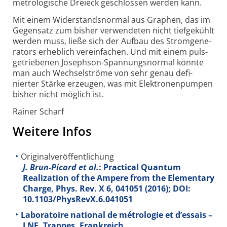
metro­lo­gische Dreieck ge­schlossen werden kann.
Mit einem Widerstandsnormal aus Graphen, das im
Gegensatz zum bisher verwen­deten nicht tief­ge­kühlt
werden muss, ließe sich der Aufbau des Strom­gene­
rators erheb­lich ver­ein­fachen. Und mit einem puls­
getrie­benen Josephson-
Spannungs­normal könnte
man auch Wechsel­ströme von sehr genau defi­
nierter Stärke er­zeugen, was mit Elek­tronen­pumpen
bisher nicht möglich ist.
Rainer Scharf
Weitere Infos
Originalveröffentlichung
J. Brun-Picard et al.
: Practical Quantum
Realization of the Ampere from the Elementary
Charge, Phys. Rev. X
6
, 041051 (2016); DOI:
10.1103/PhysRevX.6.041051
Laboratoire national de métrologie et d’essais –
LNE, Trappes, Frankreich