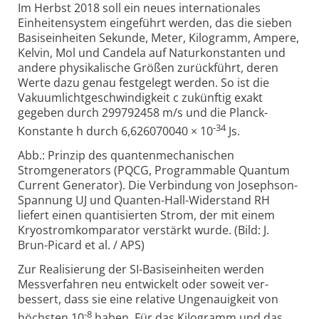
Im Herbst 2018 soll ein neues internationales
Einheitensystem ein­ge­führt werden, das die sieben
Basis­ein­heiten Sekunde, Meter, Kilo­gramm, Ampere,
Kelvin, Mol und Candela auf Natur­konstanten und
andere physi­ka­lische Größen zurück­führt, deren
Werte dazu genau fest­gelegt werden. So ist die
Vakuum­licht­geschwin­dig­keit c zu­künftig exakt
gegeben durch 299792458 m/s und die Planck-
-34
Konstante h durch 6,626070040 × 10
Js.
Abb.: Prinzip des quantenmechanischen
Stromgenerators (PQCG, Programmable Quantum
Current Generator). Die Verbindung von Josephson-
Spannung UJ und Quanten-
Hall-
Wider­stand RH
liefert einen quanti­sierten Strom, der mit einem
Kryo­strom­kompa­rator verstärkt wurde. (Bild: J.
Brun-
Picard et al. / APS)
Zur Realisierung der SI-Basiseinheiten werden
Messverfahren neu entwickelt oder soweit ver­
bessert, dass sie eine rela­tive Unge­nauig­keit von
-8
höchsten 10
haben. Für das Kilo­gramm und das