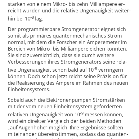
stärken von einem Mikro- bis zehn Milli­ampere er­
reicht wurden und die rela­tive Unge­nauig­keit weiter­
-8
hin bei 10
lag.
Der programmierbare Stromgenerator eignet sich
somit als primäres quanten­mecha­nisches Strom­
normal, mit dem die Forscher ein Ampere­meter im
Bereich von Mikro- bis Milli­ampere eichen konnten.
Sie sind zuver­sicht­lich, dass sie durch weitere
Verbes­se­rungen ihres Strom­gene­rators seine rela­
-9
tive Unge­nauig­keit schon bald auf 10
ver­ringern
können. Doch schon jetzt reicht seine Präzi­sion für
die Reali­sierung des Ampere im Rahmen des neuen
Ein­heiten­systems.
Sobald auch die Elektronenpumpen Stromstärken
mit der vom neuen Ein­heiten­system gefor­derten
-9
rela­tiven Unge­nauig­keit von 10
messen können,
wird ein direkter Ver­gleich der beiden Methoden
„auf Augen­höhe“ möglich. Ihre Ergeb­nisse sollten
mitein­ander über­ein­stimmen, sodass das quanten­