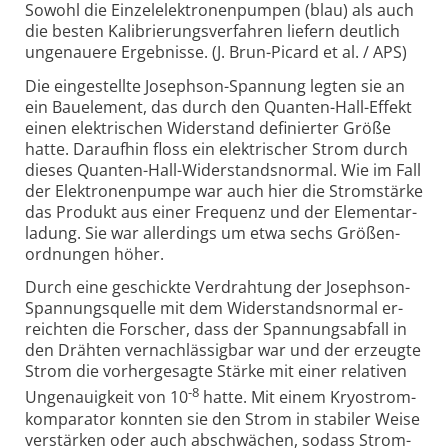
Sowohl die Einzel­elek­tronen­pumpen (blau) als auch
die besten Kali­brie­rungs­ver­fahren liefern deut­lich
un­ge­nauere Er­geb­nisse. (J. Brun-
Picard et al. / APS)
Die eingestellte Josephson-Spannung legten sie an
ein Bauelement, das durch den Quanten-
Hall-
Effekt
einen elek­trischen Wider­stand defi­nierter Größe
hatte. Darauf­hin floss ein elek­trischer Strom durch
dieses Quanten-
Hall-
Wider­stands­normal. Wie im Fall
der Elek­tronen­pumpe war auch hier die Strom­stärke
das Produkt aus einer Frequenz und der Ele­mentar­
ladung. Sie war aller­dings um etwa sechs Größen­
ord­nungen höher.
Durch eine geschickte Verdrahtung der Josephson-
Spannungsquelle mit dem Wider­stands­normal er­
reichten die Forscher, dass der Spannungs­abfall in
den Drähten ver­nach­lässig­bar war und der er­zeugte
Strom die vorher­ge­sagte Stärke mit einer rela­tiven
-8
Unge­nauig­keit von 10
hatte. Mit einem Kryo­strom­
kompa­rator konnten sie den Strom in stabiler Weise
ver­stärken oder auch ab­schwächen, sodass Strom­