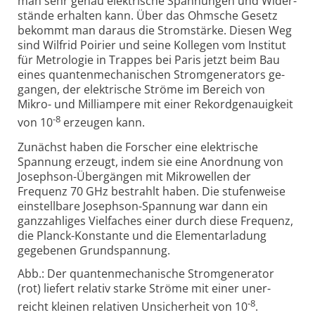
man sehr genau elek­trische Span­nungen und Wider­
stände erhalten kann. Über das Ohmsche Gesetz
bekommt man daraus die Strom­stärke. Diesen Weg
sind Wilfrid Poirier und seine Kollegen vom Institut
für Metro­logie in Trappes bei Paris jetzt beim Bau
eines quanten­mecha­nischen Strom­gene­rators ge­
gangen, der elek­trische Ströme im Bereich von
Mikro- und Milli­ampere mit einer Rekord­genauig­keit
-8
von 10
er­zeugen kann.
Zunächst haben die Forscher eine elektrische
Spannung erzeugt, indem sie eine Anord­nung von
Josephson-
Über­gängen mit Mikro­wellen der
Frequenz 70 GHz be­strahlt haben. Die stufen­weise
ein­stell­bare Josephson-
Spannung war dann ein
ganz­zahliges Viel­faches einer durch diese Frequenz,
die Planck-
Konstante und die Ele­mentar­ladung
gege­benen Grund­spannung.
Abb.: Der quantenmechanische Stromgenerator
(rot) liefert relativ starke Ströme mit einer uner­
-8
reicht kleinen rela­tiven Un­sicher­heit von 10
.