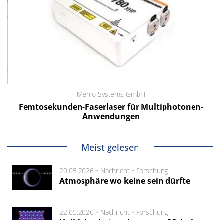
Menlo Systems GmbH
Femtosekunden-Faserlaser für Multiphotonen-
Anwendungen
Meist gelesen
20.05.2026 •
Nachricht
•
Forschung
Atmosphäre wo keine sein dürfte
22.05.2026 •
Nachricht
•
Forschung