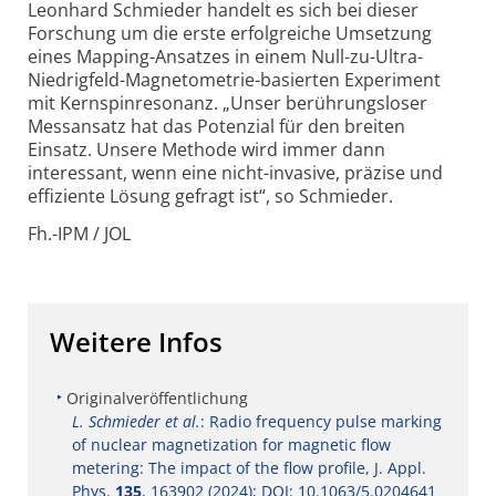
Leonhard Schmieder handelt es sich bei dieser
Forschung um die erste erfolgreiche Umsetzung
eines Mapping-Ansatzes in einem Null-zu-Ultra-
Niedrigfeld-Magneto­metrie-basierten Experiment
mit Kernspin­resonanz. „Unser berührungs­loser
Messansatz hat das Potenzial für den breiten
Einsatz. Unsere Methode wird immer dann
interessant, wenn eine nicht-invasive, präzise und
effiziente Lösung gefragt ist“, so Schmieder.
Fh.-IPM / JOL
Weitere Infos
Originalveröffentlichung
L. Schmieder et al.
: Radio frequency pulse marking
of nuclear magnetization for magnetic flow
metering: The impact of the flow profile, J. Appl.
Phys.
135
, 163902 (2024); DOI: 10.1063/5.0204641