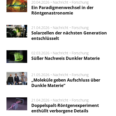
20.04.2026 •
Nachricht
•
Forschung
Ein Paradigmenwechsel in der
Röntgenastronomie
21.04.2026 •
Nachricht
•
Forschung
Solarzellen der nächsten Generation
entschlüsselt
02.03.2026 •
Nachricht
•
Forschung
Süßer Nachweis Dunkler Materie
21.05.2026 •
Nachricht
•
Forschung
„Moleküle geben Aufschluss über
Dunkle Materie“
21.04.2026 •
Nachricht
•
Forschung
Doppelspalt-Röntgenexperiment
enthüllt verborgene Details