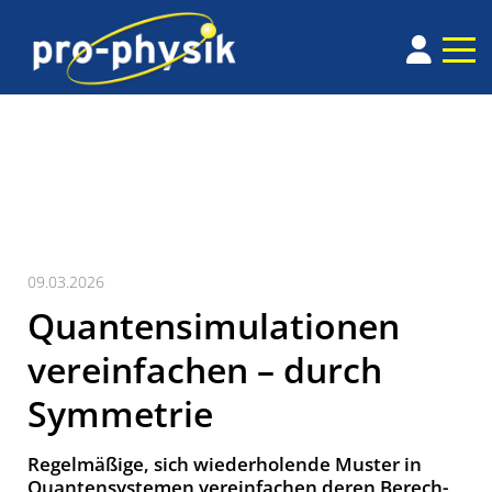
09.03.2026
Quantensimulationen
vereinfachen – durch
Symmetrie
Regel­mäßi­ge, sich wie­der­ho­len­de Mus­ter in
Quan­ten­sys­te­men ver­ein­fa­chen deren Be­rech­