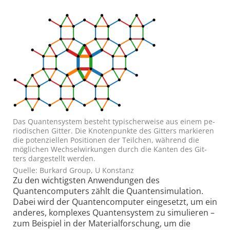
Das Quanten­system be­steht ty­pi­scher­wei­se aus einem pe­
ri­o­di­schen Git­ter. Die Kno­ten­punk­te des Git­ters mar­kie­ren
die po­ten­ziel­len Po­si­tio­nen der Teil­chen, wäh­rend die
mög­li­chen Wech­sel­wir­kungen durch die Kan­ten des Git­
ters dar­ge­stellt wer­den.
Quelle: Burkard Group, U Konstanz
Zu den wichtigsten Anwendungen des
Quantencomputers zählt die Quantensimulation.
Dabei wird der Quantencomputer eingesetzt, um ein
anderes, komplexes Quantensystem zu simulieren –
zum Beispiel in der Materialforschung, um die