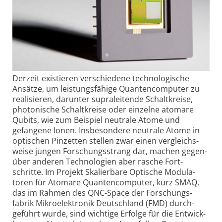
Derzeit existieren verschie­dene techno­logische
Ansätze, um leis­tungs­fähige Quanten­computer zu
reali­sieren, darunter supra­leitende Schalt­kreise,
photo­nische Schalt­kreise oder ein­zelne atomare
Qubits, wie zum Bei­spiel neutrale Atome und
gefangene Ionen. Ins­beson­dere neutrale Atome in
opti­schen Pin­zetten stellen zwar einen ver­gleichs­
weise jungen For­schungs­strang dar, machen gegen­
über anderen Techno­logien aber rasche Fort­
schritte. Im Projekt Skalier­bare Optische Modula­
toren für Ato­mare Quanten­com­puter, kurz SMAQ,
das im Rahmen des QNC-Space der For­schungs­
fabrik Mikro­elek­tronik Deutsch­land (FMD) durch­
geführt wurde, sind wichtige Erfolge für die Ent­wick­