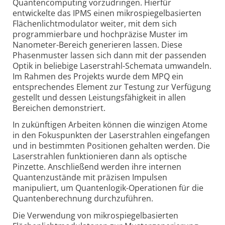
Quanten­computing vorzu­dringen. Hierfür
entwickelte das IPMS einen mikro­spiegel­basierten
Flächen­licht­modulator weiter, mit dem sich
program­mier­bare und hoch­präzise Muster im
Nanometer-Bereich gene­rieren lassen. Diese
Phasen­muster lassen sich dann mit der pas­senden
Optik in beliebige Laser­strahl-Schemata umwandeln.
Im Rahmen des Projekts wurde dem MPQ ein
entspre­chendes Element zur Testung zur Verfü­gung
gestellt und dessen Leistungs­fähig­keit in allen
Bereichen demonstriert.
In zukünftigen Arbeiten können die winzigen Atome
in den Fokus­punkten der Laser­strahlen einge­fangen
und in bestimmten Positionen gehalten werden. Die
Laser­strahlen funktionieren dann als optische
Pinzette. Anschließend werden ihre internen
Quanten­zustände mit präzisen Impulsen
manipuliert, um Quanten­logik-Operationen für die
Quanten­berechnung durchzuführen.
Die Verwendung von mikrospiegel­basierten