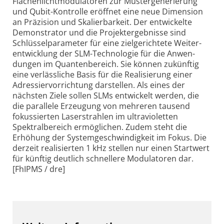
Flächenlicht­modulatoren zur Muster­generierung
und Qubit-Kontrolle eröffnet eine neue Dimension
an Präzision und Skalier­barkeit. Der entwickelte
Demons­trator und die Projekt­ergebnisse sind
Schlüssel­parameter für eine ziel­gerichtete Weiter­
entwicklung der SLM-Technologie für die Anwen­
dungen im Quanten­bereich. Sie können zukünftig
eine verlässliche Basis für die Realisierung einer
Adressier­vorrichtung darstellen. Als eines der
nächsten Ziele sollen SLMs entwickelt werden, die
die parallele Erzeugung von mehreren tausend
fokus­sierten Laser­strahlen im ultra­violetten
Spektral­bereich ermög­lichen. Zudem steht die
Erhöhung der System­geschwin­digkeit im Fokus. Die
derzeit reali­sierten 1 kHz stellen nur einen Start­wert
für künftig deutlich schnellere Modulatoren dar.
[FhIPMS / dre]