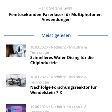
Menlo Systems GmbH
Femtosekunden-Faserlaser für Multiphotonen-
Anwendungen
Meist gelesen
18.03.2026 •
Nachricht
•
Industrie &
Technologie
Schnelleres Wafer-Dicing für die
Chipindustrie
10.03.2026 •
Nachricht
•
Industrie &
Technologie
Nachfolge-Forschungsreaktor für
Wendelstein 7-X
19.06.2026 •
Nachricht
•
Industrie &
Technologie