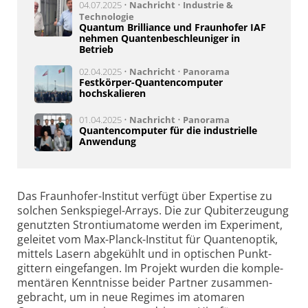
04.07.2025 •
Nachricht
•
Industrie &
Technologie
Quantum Brilliance und Fraunhofer IAF
nehmen Quantenbeschleuniger in
Betrieb
02.04.2025 •
Nachricht
•
Panorama
Festkörper-Quantencomputer
hochskalieren
01.04.2025 •
Nachricht
•
Panorama
Quantencomputer für die industrielle
Anwendung
Das Fraunhofer-Institut verfügt über Expertise zu
solchen Senk­spiegel-Arrays. Die zur Qubit­erzeu­gung
genutzten Stron­tium­atome werden im Experiment,
geleitet vom Max-Planck-Institut für Quanten­optik,
mittels Lasern abge­kühlt und in optischen Punkt­
gittern einge­fangen. Im Projekt wurden die komple­
men­tären Kenntnisse beider Partner zusammen­
gebracht, um in neue Regimes im atomaren