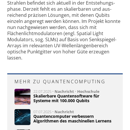
Strahlen befindet sich aktuell in der Ent­stehungs­
phase. Derzeit fehlt es an skalier­baren und aus­
reichend präzisen Lösungen, mit denen Qubits
einzeln angeregt werden können. Im Projekt konnte
nun nachge­wiesen werden, dass sich mit
Flächenlicht­modulatoren (engl. Spatial Light
Modulators, sog. SLMs) auf Basis von Senk­spiegel-
Arrays im relevanten UV-Wellen­längen­bereich
optische Punkt­gitter von hoher Güte erzeugen
lassen.
MEHR ZU QUANTENCOMPUTING
22.07.2025 •
Nachricht
•
Hochschule
Skalierbare Quantensoftware für
Systeme mit 100.000 Qubits
07.07.2025 •
Nachricht
Quantencomputer verbessern
Algorithmen des maschinellen Lernens