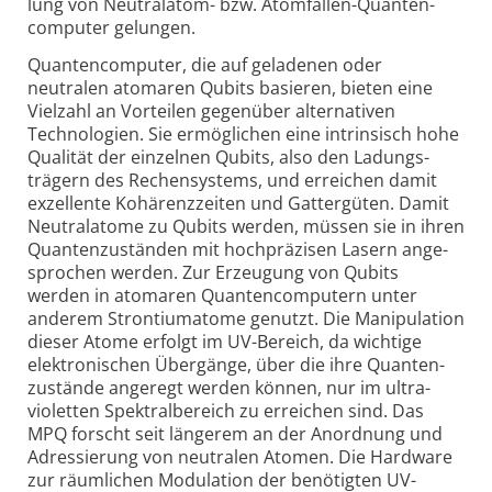
lung von Neutral­atom- bzw. Atom­fallen-Quanten­
computer gelungen.
Quanten­computer, die auf geladenen oder
neutralen atomaren Qubits basieren, bieten eine
Vielzahl an Vorteilen gegen­über alter­nativen
Techno­logien. Sie ermög­lichen eine intrinsisch hohe
Qualität der einzelnen Qubits, also den Ladungs­
trägern des Rechen­systems, und erreichen damit
exzel­lente Kohärenz­zeiten und Gatter­güten. Damit
Neutral­atome zu Qubits werden, müssen sie in ihren
Quanten­zuständen mit hoch­präzisen Lasern ange­
sprochen werden. Zur Erzeugung von Qubits
werden in atomaren Quanten­computern unter
anderem Strontium­atome genutzt. Die Manipu­lation
dieser Atome erfolgt im UV-Bereich, da wichtige
elektro­nischen Übergänge, über die ihre Quanten­
zustände angeregt werden können, nur im ultra­
violetten Spektral­bereich zu erreichen sind. Das
MPQ forscht seit längerem an der Anordnung und
Adres­sierung von neutralen Atomen. Die Hardware
zur räumlichen Modulation der benötigten UV-