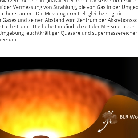
warzen Löchern in Quasaren erprobt. Diese Methode wird 
uf der Vermessung von Strahlung, die von Gas in der Umge
cher stammt. Die Messung ermittelt gleichzeitig die
n Gases und seinen Abstand vom Zentrum der Akkretions­sc
e Loch strömt. Die hohe Empfindlichkeit der Messmethode
 Umgebung leucht­kräftiger Quasare und super­massereicher
versum.