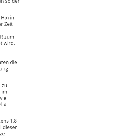
en so der
(Hα) in
r Zeit
LR zum
t wird.
aten die
lung
l zu
n im
viel
lix
ens 1,8
l dieser
rze