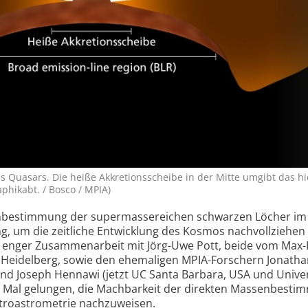
s Quasars. Die heiße Akkretions­scheibe in der Mitte umgibt das hi
phikabt. / Bosco / MPIA)
enbestimmung der super­massereichen schwarzen Löcher im
, um die zeitliche Entwicklung des Kosmos nachvollziehen
in enger Zusammenarbeit mit Jörg-Uwe Pott, beide vom Max-
in Heidelberg, sowie den ehemaligen MPIA-Forschern Jonatha
l) und Joseph Hennawi (jetzt UC Santa Barbara, USA und Univer
n Mal gelungen, die Machbarkeit der direkten Massenbest
ktro­astrometrie nachzuweisen.