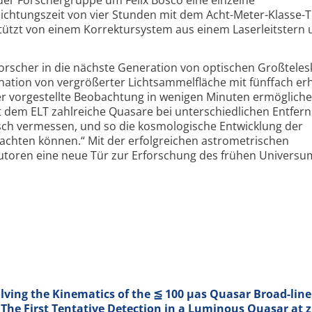
der Forschergruppe um Felix Bosco eine einzelne
ichtungszeit von vier Stunden mit dem Acht-Meter-Klasse-
tützt von einem Korrektursystem aus einem Laserleitstern
orscher in die nächste Generation von optischen Großtele
ation von vergrößerter Licht­sammelfläche mit fünffach er
er vorgestellte Beobachtung in wenigen Minuten ermöglichen
t dem ELT zahlreiche Quasare bei unterschiedlichen Entfer
sch vermessen, und so die kosmologische Entwicklung der
chten können.“ Mit der erfolgreichen astrometrischen
utoren eine neue Tür zur Erforschung des frühen Universu
olving the Kinematics of the ⪍ 100 µas Quasar Broad-lin
 The First Tentative Detection in a Luminous Quasar at z 