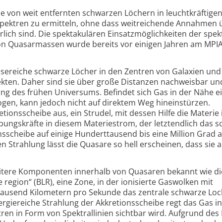
e von weit entfernten schwarzen Löchern in leuchtkräftige
Spektren zu ermitteln, ohne dass weitreichende Annahmen 
lich sind. Die spektakulären Einsatzmöglichkeiten der spek
n Quasarmassen wurde bereits vor einigen Jahren am MPI
ereiche schwarze Löcher in den Zentren von Galaxien und
ekten. Daher sind sie über große Distanzen nachweisbar un
ng des frühen Universums. Befindet sich Gas in der Nähe e
gen, kann jedoch nicht auf direktem Weg hineinstürzen.
etions­scheibe aus, ein Strudel, mit dessen Hilfe die Materie 
ungskräfte in diesem Materiestrom, der letztendlich das 
ns­scheibe auf einige Hundert­tausend bis eine Million Grad a
n Strahlung lässt die Quasare so hell erscheinen, dass sie a
weitere Komponenten innerhalb von Quasaren bekannt wie di
region“ (BLR), eine Zone, in der ionisierte Gaswolken mit
Tausend Kilometern pro Sekunde das zentrale schwarze Loc
rgiereiche Strahlung der Akkretions­scheibe regt das Gas i
tren in Form von Spektrallinien sichtbar wird. Aufgrund des