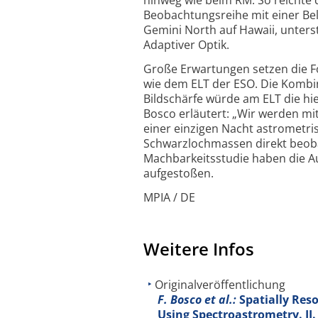
hinweg wie beim RM. So reichte 
Beobachtungsreihe mit einer Bel
Gemini North auf Hawaii, unters
Adaptiver Optik.
Große Erwartungen setzen die F
wie dem ELT der ESO. Die Kombin
Bildschärfe würde am ELT die hi
Bosco erläutert: „Wir werden mi
einer einzigen Nacht astrometri
Schwarzlochmassen direkt beoba
Machbarkeitsstudie haben die A
aufgestoßen.
MPIA / DE
Weitere Infos
Originalveröffentlichung
F. Bosco et al.:
Spatially Res
Using Spectroastrometry. II.