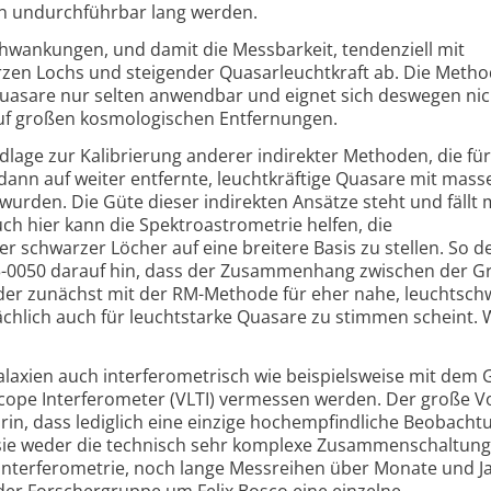
n undurchführbar lang werden.
hwankungen, und damit die Messbarkeit, tendenziell mit
n Lochs und steigender Quasar­leuchtkraft ab. Die Metho
 Quasare nur selten anwendbar und eignet sich deswegen nic
f großen kosmologischen Entfernungen.
dlage zur Kalibrierung anderer indirekter Methoden, die fü
dann auf weiter entfernte, leucht­kräftige Quasare mit mass
rden. Die Güte dieser indirekten Ansätze steht und fällt 
h hier kann die Spektro­astrometrie helfen, die
chwarzer Löcher auf eine breitere Basis zu stellen. So de
3-0050 darauf hin, dass der Zusammenhang zwischen der G
 der zunächst mit der RM-Methode für eher nahe, leuchtsc
ächlich auch für leuchtstarke Quasare zu stimmen scheint. 
laxien auch interferometrisch wie beispielsweise mit dem G
cope Interferometer (VLTI) vermessen werden. Der große Vo
arin, dass lediglich eine einzige hochempfindliche Beobacht
 sie weder die technisch sehr komplexe Zusammen­schaltung
Inter­ferometrie, noch lange Messreihen über Monate und J