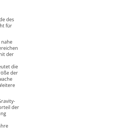
de des
ht für
r nahe
ereichen
mit der
utet die
röße der
hwache
Weitere
ravity-
rteil der
ung
ahre