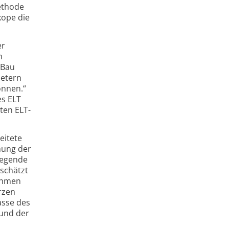
ethode
kope die
er
h
 Bau
Metern
önnen.“
es ELT
nten ELT-
eitete
mung der
liegende
schätzt
nahmen
rzen
asse des
 und der