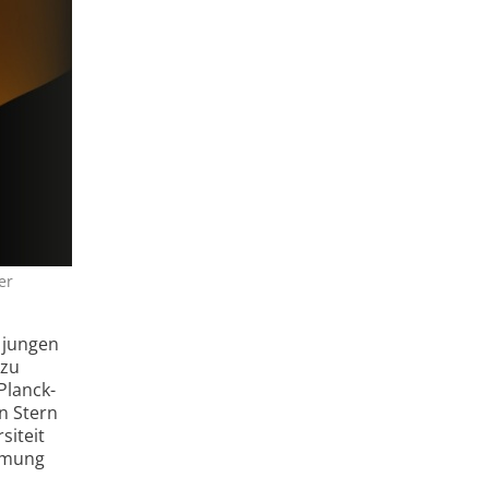
er
 jungen
 zu
Planck-
n Stern
siteit
immung