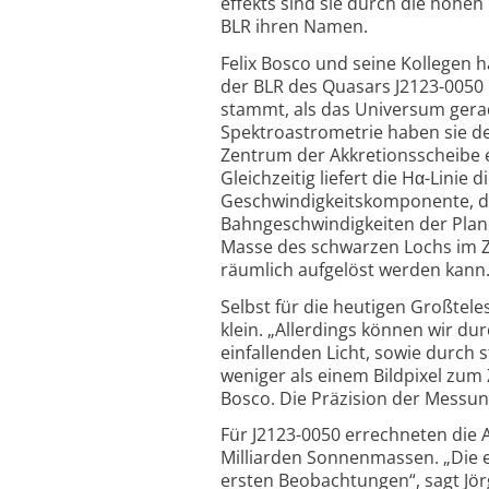
effekts sind sie durch die hohe
BLR ihren Namen.
Felix Bosco und seine Kollegen h
der BLR des Quasars J2123-0050 
stammt, als das Universum gerad
Spektroastrometrie haben sie d
Zentrum der Akkretions­scheibe 
Gleichzeitig liefert die Hα-Linie
Geschwindigkeitskomponente, die
Bahngeschwindigkeiten der Plan
Masse des schwarzen Lochs im Z
räumlich aufgelöst werden kann
Selbst für die heutigen Großtele
klein. „Allerdings können wir d
einfallenden Licht, sowie durch 
weniger als einem Bildpixel zum 
Bosco. Die Präzision der Messu
Für J2123-0050 errechneten die
Milliarden Sonnenmassen. „Die 
ersten Beobachtungen“, sagt Jör