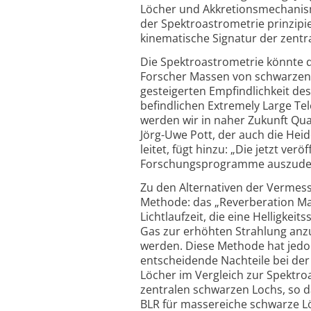
Löcher und Akkretions­mechanis
der Spektro­astrometrie prinzipi
kinematische Signatur der zent
Die Spektroastrometrie könnte d
Forscher Massen von schwarzen 
gesteigerten Empfindlichkeit d
befindlichen Extremely Large Te
werden wir in naher Zukunft Qu
Jörg-Uwe Pott, der auch die Hei
leitet, fügt hinzu: „Die jetzt ve
Forschungs­programme auszu­def
Zu den Alternativen der Vermess
Methode: das „Reverberation Map
Lichtlaufzeit, die eine Helligke
Gas zur erhöhten Strahlung anz
werden. Diese Methode hat jedo
entscheidende Nachteile bei de
Löcher im Vergleich zur Spektro
zentralen schwarzen Lochs, so d
BLR für massereiche schwarze L