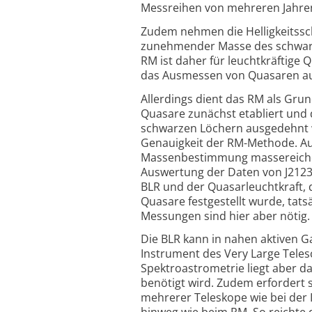
Messreihen von mehreren Jahre
Zudem nehmen die Helligkeits­sc
zunehmender Masse des schwarze
RM ist daher für leuchtkräftige
das Ausmessen von Quasaren au
Allerdings dient das RM als Grun
Quasare zunächst etabliert und 
schwarzen Löchern ausgedehnt wu
Genauigkeit der RM-Methode. Auc
Massenbestimmung massereicher s
Auswertung der Daten von J212
BLR und der Quasar­leuchtkraft,
Quasare festgestellt wurde, tats
Messungen sind hier aber nötig.
Die BLR kann in nahen aktiven Ga
Instrument des Very Large Teles
Spektro­astrometrie liegt aber d
benötigt wird. Zudem erfordert
mehrerer Teleskope wie bei der 