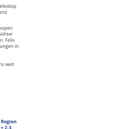
Teleskop
 und
skopen
höhter
. Felix
nungen in
ms weit
e Region
= 2.3,