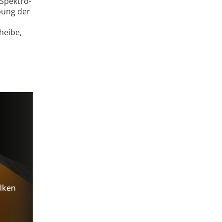
Spektro­
bung der
heibe,