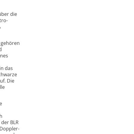
n
über die
tro­
A
 gehören
d
ines
in das
schwarze
uf. Die
lle
e
h
n der BLR
 Doppler­