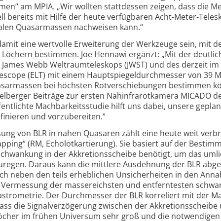
men“ am MPIA. „Wir wollten stattdessen zeigen, dass die M
ell bereits mit Hilfe der heute verfügbaren Acht-Meter-Teles
ralen Quasarmassen nachweisen kann.“
amit eine wertvolle Erweiterung der Werkzeuge sein, mit d
Löchern bestimmen. Joe Hennawi ergänzt: „Mit der deutlic
es James Webb Weltraumteleskops (JWST) und des derzeit im
lescope (ELT) mit einem Haupt­spiegel­durchmesser von 39 
asar­massen bei höchsten Rotverschiebungen bestimmen k
delberger Beiträge zur ersten Nahinfrarotkamera MICADO d
röffentlichte Machbarkeitsstudie hilft uns dabei, unsere gepla
inieren und vorzubereiten.“
ung von BLR in nahen Quasaren zählt eine heute weit verbr
ping“ (RM, Echolot­kartierung). Sie basiert auf der Bestim
itsschwankung in der Akkretions­scheibe benötigt, um das um
uregen. Daraus kann die mittlere Ausdehnung der BLR abge
ch neben den teils erheblichen Unsicherheiten in den An
r Vermessung der massereichsten und entferntesten schwa
­astrometrie. Der Durchmesser der BLR korreliert mit der M
ass die Signalverzögerung zwischen der Akkretions­scheibe
öcher im frühen Universum sehr groß und die notwendigen