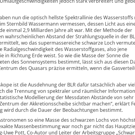
n Umlaufgeschwindigkeiten jedoch stark verbreitert und geb
aben nun die optisch hellste Spektrallinie des Wasserstoffs 
im Sternbild Wassermann vermessen, dessen Licht aus eine
e einmal 2,9 Milliarden Jahre alt war. Mit der Methode der
en wahrscheinlichen Abstand der Strahlungsquelle in der B
ermittelt, wo das super­massereiche schwarze Loch vermute
 die Radial­geschwindigkeit des Wasserstoffgases, also jene
 in Richtung Erde weist. So wie die Masse der Sonne die
eten des Sonnensystems bestimmt, lässt sich aus diesen D
entrum des Quasars präzise ermitteln, wenn die Gasvertei
.
skope ist die Ausdehnung der BLR dafür tatsächlich aber vie
urch die Trennung von spektraler und räumlicher Informatio
statistische Modellierung der Messdaten Abstände von sehr 
Zentrum der Akkretions­scheibe sichtbar machen“, erklärt Fe
ng wird durch die Dauer der Beobachtungen bestimmt.
 Astronomen so eine Masse des schwarzen Lochs von höchst
exakte Massen­bestimmung war noch gar nicht das Hauptzie
g-Uwe Pott, Co-Autor und Leiter der Arbeitsgruppe „Schwa