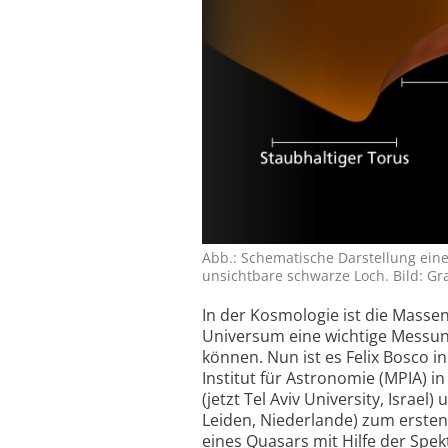
Abb.: Schematische Darstellung eine
unsichtbare schwarze Loch. Bild: Gra
In der Kosmologie ist die Mass
Universum eine wichtige Messung
können. Nun ist es Felix Bosco 
Institut für Astronomie (MPIA) 
(jetzt Tel Aviv University, Israe
Leiden, Niederlande) zum erste
eines Quasars mit Hilfe der Spe