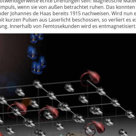
otwendiger­weise echte Drehungen sein: Magnetische Mater
impuls, wenn sie von außen betrachtet ruhen. Das konnten
nder Johannes de Haas bereits 1915 nachweisen. Wird nun 
mit kurzen Pulsen aus Laserlicht beschossen, so verliert es 
ng. Innerhalb von Femto­sekunden wird es entmag­netisiert