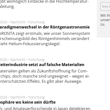
ibt wo­mög­lich Ein­blicke in die Hoch­tempe­ra­tur­
lei­tung.
Mit I
unse
.2026 •
Nachricht
•
Forschung
zu.
Paradigmenwechsel in der Röntgenastronomie
ROSITA zeigt erst­mals, wie unser Son­nen­sys­tem
r­schei­nungs­bild des Rönt­gen­him­mels ver­än­dert
ieht Helium-Fokus­sie­rungs­ke­gel.
.2026 •
Nachricht
•
Forschung
eiterindustrie setzt auf falsche Materialien
te­ri­a­li­en gel­ten als Zu­kunfts­hoff­nung für Com­
r­chips, doch man­che sind un­ge­eig­net – we­gen ei­
n­ter­schätz­ten Ef­fekts. Es gibt aber Aus­we­ge.
.2026 •
Nachricht
•
Forschung
sphäre wo keine sein dürfte
s- und Ama­teuer­for­schen­de in Japan de­tek­tie­ren