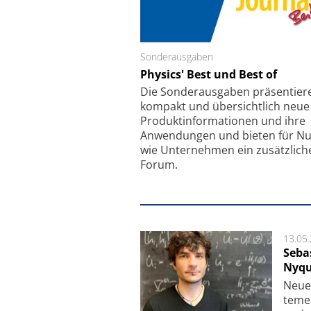
Sonderausgaben
Schäfter + Kirchhoff
Physics' Best und Best of
Faserkoppler mit S
Feinfokussierungsmec
Die Sonder­ausgaben präsentier
kompakt und übersichtlich neue
Produkt­informationen und ihre
Anwendungen und bieten für Nu
wie Unternehmen ein zusätzlich
Forum.
13.05
Seba
Nyqu
Neue 
te­me