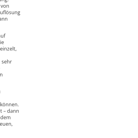
 von
Auflösung
ann
auf
ie
einzelt,
 sehr
e
en
u
 können.
t – dann
t dem
neuen,