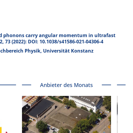
d phonons carry angular momentum in ultrafast
2,
73 (2022): DOI: 10.1038/s41586-021-04306-4
achbereich Physik, Universität Konstanz
Anbieter des Monats