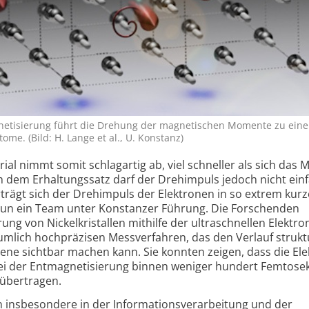
ne­tisierung führt die Drehung der magne­tischen Momente zu eine
ome. (Bild: H. Lange et al., U. Konstanz)
al nimmt somit schlagartig ab, viel schneller als sich das M
 dem Erhaltungs­satz darf der Drehimpuls jedoch nicht ein
trägt sich der Drehimpuls der Elektronen in so extrem kurze
 nun ein Team unter Konstanzer Führung. Die Forschenden
ng von Nickel­kristallen mithilfe der ultraschnellen Elektro
mlich hochpräzisen Mess­verfahren, das den Verlauf struk­t
ne sichtbar machen kann. Sie konnten zeigen, dass die El
 bei der Entmagne­tisierung binnen weniger hundert Femtos
s übertragen.
insbesondere in der Informations­verarbeitung und der