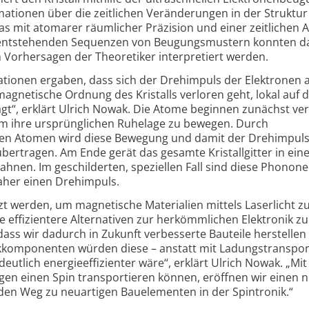
mationen über die zeitlichen Verän­derungen in der Struktur
as mit atomarer räumlicher Präzision und einer zeitlichen 
 entstehenden Sequenzen von Beugungs­mustern konnten d
 Vorhersagen der Theoretiker interpretiert werden.
tionen ergaben, dass sich der Drehimpuls der Elektronen 
magnetische Ordnung des Kristalls verloren geht, lokal auf d
rägt“, erklärt Ulrich Nowak. Die Atome beginnen zunächst ver
 um ihre ursprünglichen Ruhelage zu bewegen. Durch
en Atomen wird diese Bewegung und damit der Drehimpuls
übertragen. Am Ende gerät das gesamte Kristall­gitter in ein
hnen. Im geschil­derten, speziellen Fall sind diese Phonon
daher einen Drehimpuls.
zt werden, um magnetische Materialien mittels Laserlicht z
 effi­zientere Alter­nativen zur herkömm­lichen Elektronik zu
dass wir dadurch in Zukunft verbesserte Bauteile herstellen
nik­komponenten würden diese – anstatt mit Ladungstranspor
eutlich energie­effizienter wäre“, erklärt Ulrich Nowak. „Mi
gen einen Spin transpor­tieren können, eröffnen wir einen 
nden Weg zu neuartigen Bauelementen in der Spintronik.“