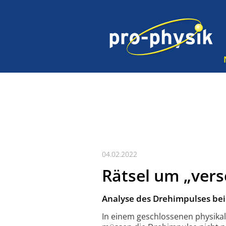
04.02.2022
Rätsel um „ver
Analyse des Drehimpulses bei 
In einem geschlossenen physi­ka