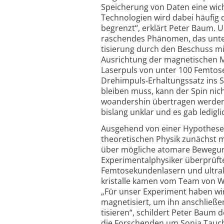
Speicherung von Daten eine wicht
Technologien wird dabei häufig 
begrenzt“, erklärt Peter Baum. U
raschendes Phänomen, das unter
tisierung durch den Beschuss mi
Ausrichtung der magnetischen Mo
Laserpuls von unter 100 Femto­s
Drehimpuls-Erhaltungs­satz ins 
bleiben muss, kann der Spin nic
woandershin übertragen werden
bislang unklar und es gab ledigl
Ausgehend von einer Hypothese 
theo­retischen Physik zunächst 
über mögliche atomare Bewegung
Experimental­physiker überprüf
Femtosekundenlasern und ultrak
kristalle kamen vom Team von Wo
„Für unser Experiment haben wir
magnetisiert, um ihn anschließ
tisieren“, schildert Peter Bau
die Forschenden um Sonja Taucher