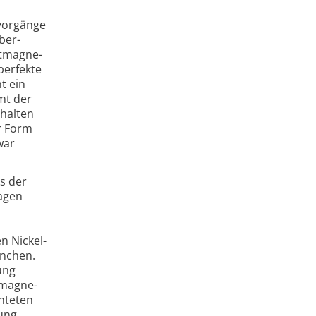
­vorgänge
ber­
ntmagne­
perfekte
t ein
mt der
rhalten
r Form
war
s der
sagen
n Nickel­
ünchen.
ung
tmagne­
hteten
ung.