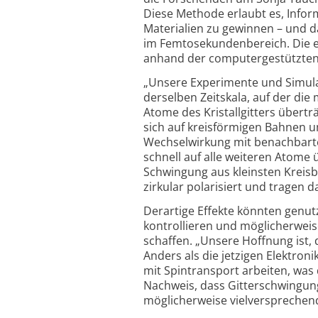
Diese Methode erlaubt es, Infor
Materialien zu gewinnen – und d
im Femtosekunden­bereich. Die
anhand der computer­gestützten
„Unsere Experimente und Simu­la
derselben Zeitskala, auf der die 
Atome des Kristall­gitters übert
sich auf kreis­förmigen Bahnen
Wechselwirkung mit benachbart
schnell auf alle weiteren Atome 
Schwingung aus kleinsten Kreisba
zirkular polarisiert und tragen 
Derartige Effekte könnten genut
kontrollieren und möglicher­weise
schaffen. „Unsere Hoffnung ist, 
Anders als die jetzigen Elektro
mit Spintransport arbeiten, was d
Nachweis, dass Gitter­schwingun
möglicher­weise vielver­spreche