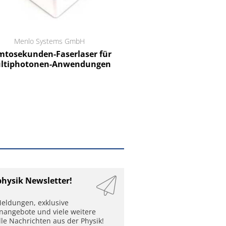
Menlo Systems GmbH
RCT Reichelt Chemietechnik
tosekunden-Faserlaser für
Ein Unternehmen für I
ltiphotonen-Anwendungen
physik Newsletter!
eldungen, exklusive
enangebote und viele weitere
lle Nachrichten aus der Physik!