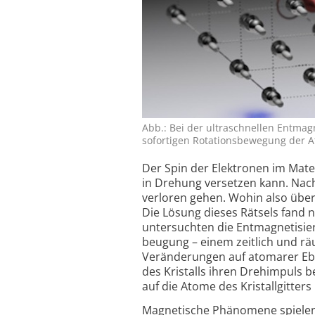
Abb.: Bei der ultraschnellen Entmag
sofortigen Rotations­bewegung der At
Der Spin der Elektronen im Materi
in Drehung versetzen kann. Nach
verloren gehen. Wohin also über
Die Lösung dieses Rätsels fand
untersuchten die Entmagne­tisieru
beugung – einem zeitlich und räu
Veränderungen auf atomarer Ebe
des Kristalls ihren Drehimpuls
auf die Atome des Kristall­gitter
Magnetische Phänomene spielen 