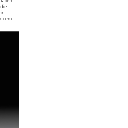
ialien
 die
ein
extrem
.