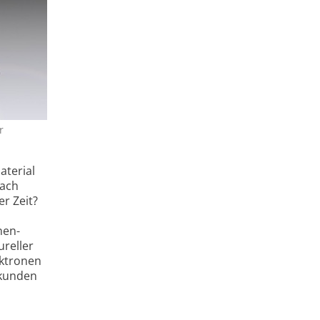
r
aterial
fach
r Zeit?
nen­
ureller
ektronen
ekunden