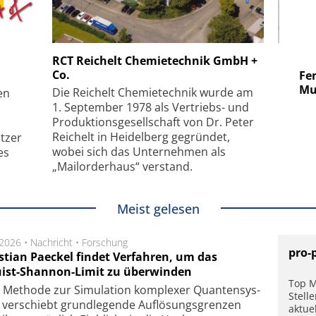
 GmbH
SmarAct GmbH
RCT Reichelt Chemietechnik GmbH +
Co.
uper-
Elektronenmikroskopie auf
Fem
hanismus
kleinstem Raum
Mu
Die Reichelt Chemietechnik wurde am
en
1. September 1978 als Vertriebs- und
Produktionsgesellschaft von Dr. Peter
Reichelt in Heidelberg gegründet,
tzer
wobei sich das Unternehmen als
es
„Mailorderhaus“ verstand.
Meist gelesen
.2026 •
Nachricht
•
Forschung
pro-
stian Paeckel findet Verfahren, um das
ist-Shannon-Limit zu überwinden
Top M
Methode zur Simu­la­tion kom­ple­xer Quan­ten­sys­
Stell
 ver­schiebt grund­le­gen­de Auf­lösungs­gren­zen
aktue