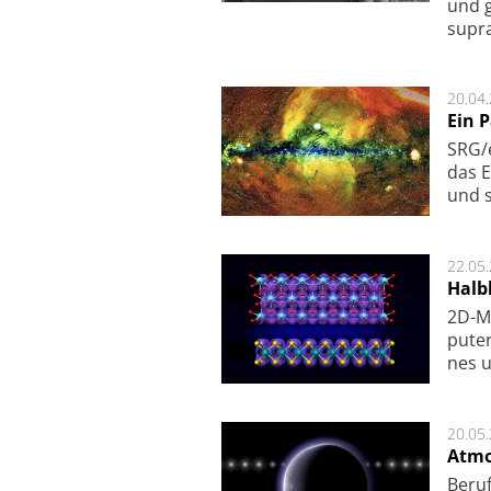
und g
supra­
20.04
Ein 
SRG/e
das E
und s
22.05
Halbl
2D-Ma
pu­te
nes u
20.05
Atmo
Beruf