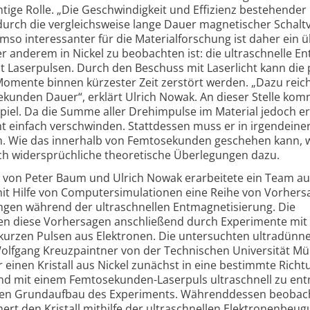
ige Rolle. „Die Geschwin­digkeit und Effizienz bestehender
durch die vergleichsweise lange Dauer magnetischer Schalt
mso interessanter für die Material­forschung ist daher ein ü
 anderem in Nickel zu beobachten ist: die ultraschnelle E
t Laserpulsen. Durch den Beschuss mit Laserlicht kann die 
mente binnen kürzester Zeit zerstört werden. „Dazu reich
ekunden Dauer“, erklärt Ulrich Nowak. An dieser Stelle kom
Spiel. Da die Summe aller Drehimpulse im Material jedoch e
ht einfach verschwinden. Statt­dessen muss er in irgendeine
. Wie das innerhalb von Femto­sekunden geschehen kann, 
ich wider­sprüchliche theoretische Überlegungen dazu.
von Peter Baum und Ulrich Nowak erarbeitete ein Team au
mit Hilfe von Computersimulationen eine Reihe von Vorher­
en während der ultra­schnellen Entmagne­tisierung. Die
ten diese Vorhersagen anschließend durch Experimente mit
urzen Pulsen aus Elektronen. Die untersuchten ultradünne
lfgang Kreuz­paintner von der Tech­nischen Universität M
 einen Kristall aus Nickel zunächst in eine bestimmte Richt
end mit einem Femto­sekunden-Laserpuls ultraschnell zu en
m den Grundaufbau des Experiments. Während­dessen beobac
t den Kristall mithilfe der ultra­schnellen Elektronen­beug