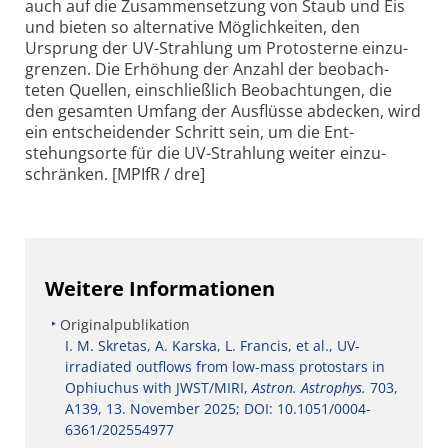
auch auf die Zusammen­setzung von Staub und Eis
und bieten so alter­native Möglichkeiten, den
Ursprung der UV-Strahlung um Proto­sterne einzu­
grenzen. Die Erhöhung der Anzahl der beobach­
teten Quellen, einschließlich Beobach­tungen, die
den gesamten Umfang der Ausflüsse abdecken, wird
ein entscheidender Schritt sein, um die Ent­
stehungs­orte für die UV-Strah­lung weiter einzu­
schränken. [MPIfR / dre]
Weitere Informationen
Originalpublikation
I. M. Skretas, A. Karska, L. Francis, et al., UV-
irradiated outflows from low-mass protostars in
Ophiuchus with JWST/MIRI,
Astron. Astrophys.
703,
A139, 13. November 2025; DOI: 10.1051/0004-
6361/202554977