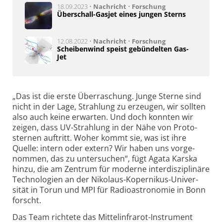
18.09.2023 •
Nachricht
•
Forschung
Überschall-Gasjet eines jungen Sterns
12.08.2022 •
Nachricht
•
Forschung
Scheibenwind speist gebündelten Gas-
Jet
„Das ist die erste Über­raschung. Junge Sterne sind
nicht in der Lage, Strah­lung zu erzeu­gen, wir sollten
also auch keine erwarten. Und doch konnten wir
zeigen, dass UV-Strahlung in der Nähe von Proto­
ster­nen auf­tritt. Woher kommt sie, was ist ihre
Quelle: intern oder extern? Wir haben uns vorge­
nom­men, das zu unter­suchen“, fügt Agata Karska
hinzu, die am Zen­trum für moderne inter­diszipli­näre
Techno­lo­gien an der Nikolaus-Kopernikus-Univer­
sität in Torun und MPI für Radio­astro­nomie in Bonn
forscht.
Das Team richtete das Mittel­infrarot-Instrument