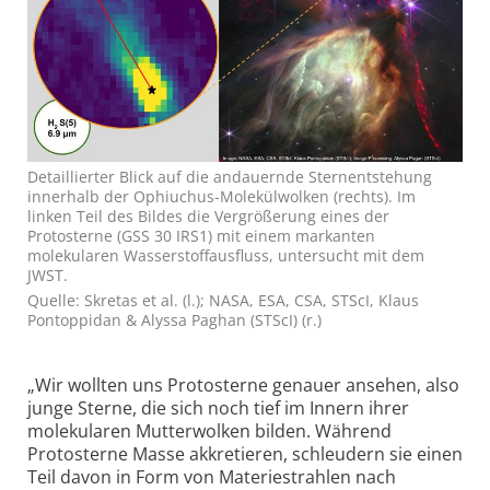
Detaillierter Blick auf die andauernde Sternentstehung
innerhalb der Ophiuchus-Molekülwolken (rechts). Im
linken Teil des Bildes die Vergrößerung eines der
Protosterne (GSS 30 IRS1) mit einem markanten
molekularen Wasserstoffausfluss, untersucht mit dem
JWST.
Quelle: Skretas et al. (l.); NASA, ESA, CSA, STScI, Klaus
Pontoppidan & Alyssa Paghan (STScI) (r.)
„Wir wollten uns Protosterne genauer ansehen, also
junge Sterne, die sich noch tief im Innern ihrer
molekularen Mutterwolken bilden. Während
Protosterne Masse akkretieren, schleudern sie einen
Teil davon in Form von Materiestrahlen nach