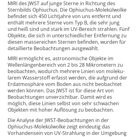
MIRI des JWST auf junge Sterne in Rich­tung des
Stern­bilds Ophiu­chus. Die Ophiuchus-Molekül­wolke
befindet sich 450 Licht­jahre von uns entfernt und
ent­hält mehrere Sterne vom Typ B, die sehr jung
und heiß sind und stark im UV-Bereich strah­len. Fünf
Objekte, die sich in unter­schied­licher Ent­fer­nung zu
diesen masse­reichen Sternen befinden, wurden für
detail­lierte Beob­ach­tungen ausge­wählt.
MIRI ermöglicht es, astrono­mische Objekte im
Wellen­längen­bereich von 2 bis 28 Mikro­metern zu
beobach­ten, wodurch mehrere Linien von moleku­
larem Wasser­stoff erfasst werden, die auf­grund der
Erd­atmo­sphäre vom Boden aus nicht beob­achtet
werden können. Das JWST ist für diese Art von
Beobach­tungen unver­zicht­bar. Damit wird es
möglich, diese Linien selbst von sehr schwachen
Objekten mit hoher Auflösung zu beobach­ten.
Die Analyse der JWST-Beobachtungen in der
Ophiuchus-Molekülwolke zeigt eindeutig das
Vorhanden­sein von UV-Strahlung in der Umgebung