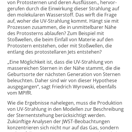
von Proto­sternen und deren Ausflüssen., hervor­
gerufen durch die Einwir­kung dieser Strahlung auf
den moleku­laren Wasser­stoff. Das wirft die Frage
auf, woher die UV-Strahlung kommt. Hängt sie mit
Prozes­sen zusammen, die in unmit­tel­barer Nähe
des Proto­sterns ablaufen? Zum Beispiel mit
Stoßwellen, die beim Einfall von Materie auf den
Proto­stern entstehen, oder mit Stoß­wellen, die
entlang des proto­stel­laren Jets entstehen?
„Eine Möglichkeit ist, dass die UV-Strahlung von
masse­reichen Sternen in der Nähe stammt, die die
Geburts­orte der nächsten Gene­ration von Sternen
beleuchten. Daher sind wir von dieser Hypothese
ausge­gangen“, sagt Fried­rich Wyrowski, ebenfalls
vom MPIfR.
Wie die Ergebnisse nahelegen, muss die Produktion
von UV-Strahlung in den Modellen zur Beschreibung
der Stern­entstehung berücksichtigt werden.
Zukünftige Analysen der JWST-Beobach­tungen
konzen­trieren sich nicht nur auf das Gas, sondern