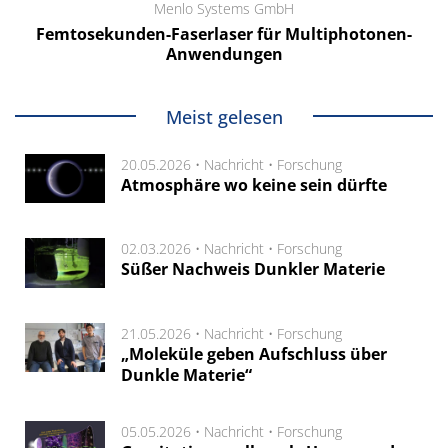
Menlo Systems GmbH
Femtosekunden-Faserlaser für Multiphotonen-
Anwendungen
Meist gelesen
20.05.2026 •
Nachricht
•
Forschung
Atmosphäre wo keine sein dürfte
02.03.2026 •
Nachricht
•
Forschung
Süßer Nachweis Dunkler Materie
21.05.2026 •
Nachricht
•
Forschung
„Moleküle geben Aufschluss über
Dunkle Materie“
05.05.2026 •
Nachricht
•
Forschung