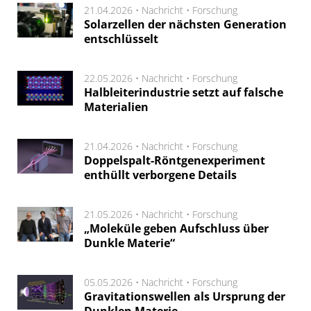
21.04.2026 •
Nachricht
•
Forschung
Solarzellen der nächsten Generation
entschlüsselt
22.05.2026 •
Nachricht
•
Forschung
Halbleiterindustrie setzt auf falsche
Materialien
21.04.2026 •
Nachricht
•
Forschung
Doppelspalt-Röntgenexperiment
enthüllt verborgene Details
21.05.2026 •
Nachricht
•
Forschung
„Moleküle geben Aufschluss über
Dunkle Materie“
05.05.2026 •
Nachricht
•
Forschung
Gravitationswellen als Ursprung der