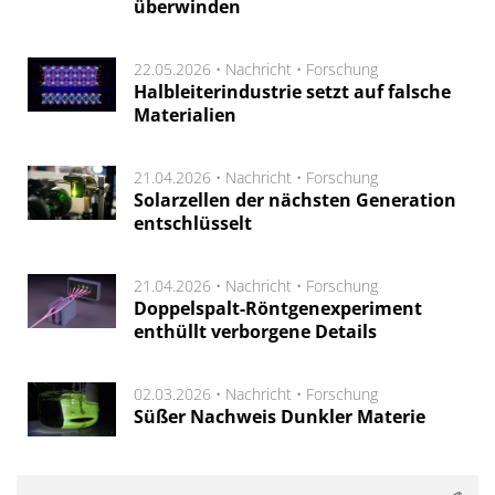
überwinden
22.05.2026 •
Nachricht
•
Forschung
Halbleiterindustrie setzt auf falsche
Materialien
21.04.2026 •
Nachricht
•
Forschung
Solarzellen der nächsten Generation
entschlüsselt
21.04.2026 •
Nachricht
•
Forschung
Doppelspalt-Röntgenexperiment
enthüllt verborgene Details
02.03.2026 •
Nachricht
•
Forschung
Süßer Nachweis Dunkler Materie