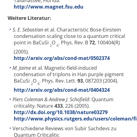
Tallahassee, Florida:
http://www.magnet.fsu.edu
Weitere Literatur:
S. E. Sebastian
et al. Characteristic Bose-Einstein
condensation scaling close to a quantum critical
point in BaCuSi
O
. Phys. Rev. B
72
, 100404(R)
2
6
(2005).
http://arxiv.org/abs/cond-mat/0502374
M. Jaime
et al. Magnetic-field-induced
condensation of triplons in Han purple pigment
BaCuSi
O
. Phys. Rev. Lett.
93
, 087203 (2004).
2
6
http://arxiv.org/abs/cond-mat/0404324
Piers Coleman & Andrew J. Schofield
: Quantum
criticality. Nature
433
, 226 (2005).
http://dx.doi.org/10.1038/nature03279
http://www.physics.rutgers.edu/users/coleman/fi
Verschiedene Reviews von Subir Sachdevs zu
Quantum Criticality: