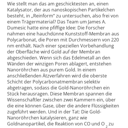
Wie stellt man das am geschicktesten an, einen
Katalysator, der aus nanoskopischen Partikelchen
besteht, in „Reinform“ zu untersuchen, also frei von
einem Trägermaterial? Das Team um James A.
Dumesic hatte eine pfiffige Idee: Die Forscher
nahmen eine hauchdünne Kunststoff-Membran aus
Polycarbonat, die Poren mit Durchmessern von 220
nm enthält. Nach einer speziellen Vorbehandlung
der Oberfläche wird Gold auf der Membran
abgeschieden. Wenn sich das Edelmetall an den
Wänden der winzigen Poren ablagert, entstehen
Nanoröhrchen aus purem Gold. In einem
anschließenden Ätzverfahren wird die oberste
Schicht der Polycarbonatmembran selektiv
abgetragen, sodass die Gold-Nanoröhrchen ein
Stück herausragen. Diese Membran spannen die
Wissenschaftler zwischen zwei Kammern ein, über
die eine können Gase, über die andere Flüssigkeiten
zugeführt werden. Und in der Tat: Die Gold-
Nanoröhrchen katalysieren, ganz wie
Goldnanopartikel, die Reaktion von CO und O
zu
2