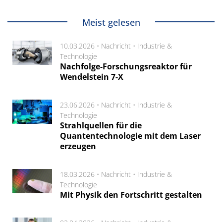
Meist gelesen
10.03.2026 •
Nachricht
•
Industrie &
Technologie
Nachfolge-Forschungsreaktor für
Wendelstein 7-X
23.06.2026 •
Nachricht
•
Industrie &
Technologie
Strahlquellen für die
Quantentechnologie mit dem Laser
erzeugen
18.03.2026 •
Nachricht
•
Industrie &
Technologie
Mit Physik den Fortschritt gestalten