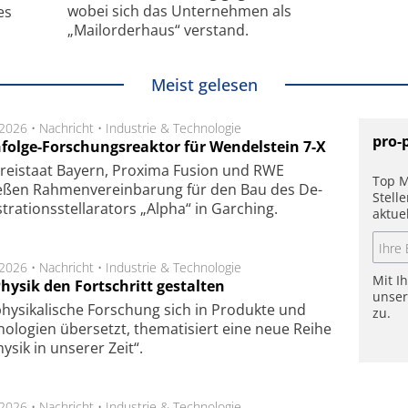
wobei sich das Unternehmen als
es
„Mailorderhaus“ verstand.
Meist gelesen
.2026 •
Nachricht
•
Industrie & Technologie
pro-
folge-Forschungsreaktor für Wendelstein 7-X
Frei­staat Bay­ern, Pro­xi­ma Fu­sion und RWE
Top M
eßen Rah­men­ver­ein­ba­rung für den Bau des De­
Stell
ra­tions­stel­la­ra­tors „Alpha“ in Gar­ching.
aktue
.2026 •
Nachricht
•
Industrie & Technologie
Mit I
hysik den Fortschritt gestalten
unse
hysikalische Forschung sich in Produkte und
zu.
ologien übersetzt, thematisiert eine neue Reihe
hysik in unserer Zeit“.
.2026 •
Nachricht
•
Industrie & Technologie