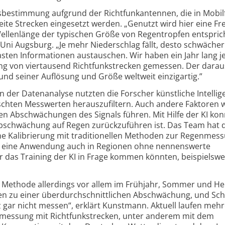
bestimmung aufgrund der Richt­funk­antennen, die in Mobil­
ite Strecken einge­setzt werden. „Genutzt wird hier eine F
ellen­länge der typischen Größe von Regen­tropfen entsprich
 Uni Augsburg. „Je mehr Nieder­schlag fällt, desto schwächer
asten Informa­tionen austauschen. Wir haben ein Jahr lang j
ng von viertausend Richtfunk­strecken gemessen. Der darau
nd seiner Auflösung und Größe weltweit einzig­artig.”
der Daten­analyse nutzten die Forscher künst­liche Intelli
schten Messwerten heraus­zu­filtern. Auch andere Faktoren 
en Abschwächungen des Signals führen. Mit Hilfe der KI kon
schwächung auf Regen zurück­zu­führen ist. Das Team hat d
ine Kalibrierung mit traditio­nellen Methoden zur Regen­mes
ch eine Anwendung auch in Regionen ohne nennens­werte
 das Training der KI in Frage kommen könnten, beispiels­we
e Methode aller­dings vor allem im Frühjahr, Sommer und He
n zu einer überdurch­schnitt­lichen Abschwächung, und Sc
z gar nicht messen“, erklärt Kunstmann. Aktuell laufen meh
­messung mit Richt­funk­strecken, unter anderem mit dem