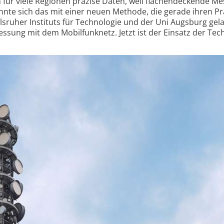
 für viele Regionen präzise Daten, weil flächendeckende M
nnte sich das mit einer neuen Methode, die gerade ihren Pr
lsruher Instituts für Technologie und der Uni Augsburg gel
sung mit dem Mobilfunknetz. Jetzt ist der Einsatz der Tec