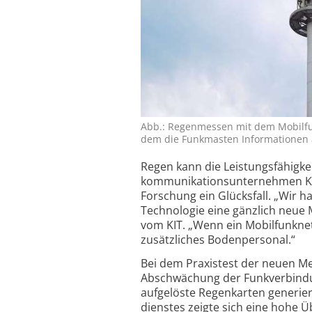
Abb.: Regenmessen mit dem Mobilfunk
dem die Funkmasten Informationen au
Regen kann die Leistungs­fähigke
kommuni­ka­tions­unter­nehmen Ko
Forschung ein Glücksfall. „Wir h
Technologie eine gänzlich neue 
vom KIT. „Wenn ein Mobil­funkne
zusätz­liches Boden­personal.“
Bei dem Praxistest der neuen Me
Abschwächung der Funk­ver­bind
aufge­löste Regen­karten generi
dienstes zeigte sich eine hohe Ü