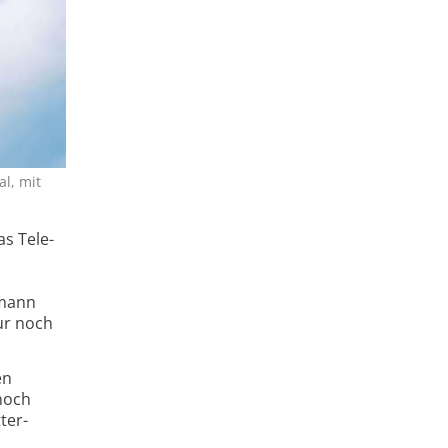
l, mit
as Tele­
­mann
ur noch
en
hoch
ter­