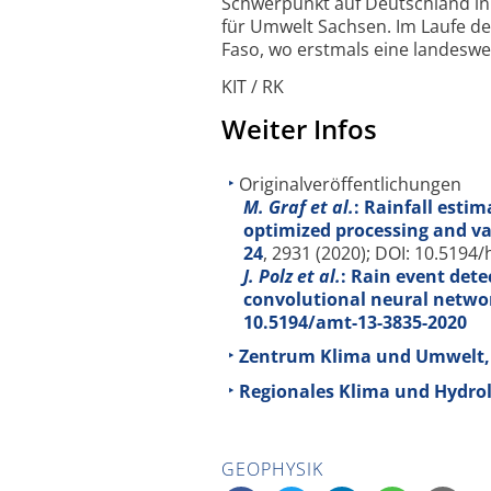
Schwerpunkt auf Deutschland i
für Umwelt Sachsen. Im Laufe de
Faso, wo erstmals eine landes­wei
KIT / RK
Weiter Infos
Originalveröffentlichungen
M. Graf et al.
: Rainfall est
optimized processing and va
24
, 2931 (2020); DOI: 10.5194
J. Polz et al.
: Rain event det
convolutional neural netw
10.5194/amt-13-3835-2020
Zentrum Klima und Umwelt, K
Regionales Klima und Hydrolo
GEOPHYSIK