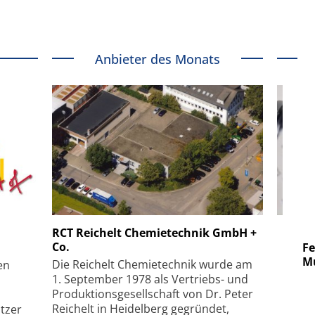
Anbieter des Monats
 GmbH
SmarAct GmbH
RCT Reichelt Chemietechnik GmbH +
Co.
uper-
Elektronenmikroskopie auf
Fem
hanismus
kleinstem Raum
Mu
Die Reichelt Chemietechnik wurde am
en
1. September 1978 als Vertriebs- und
Produktionsgesellschaft von Dr. Peter
Reichelt in Heidelberg gegründet,
tzer