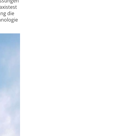
essungen
axistest
ang die
hnologie