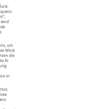
funk­
requenz
t“,
 wird
ede
s
genz, um
wie Wind
nten die
ie KI
sung
ise in
rbst.
hnee
rere