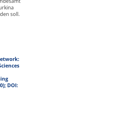
andesamt
urkina
den soll.
network:
Sciences
sing
0); DOI: