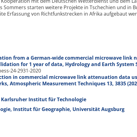
n Kooperation mit dem Deutschen Wetter­dienst und dem L
s Sommers starten weitere Projekte in Tschechien und in B
te Erfassung von Richt­funk­strecken in Afrika aufgebaut wer
imation from a German-wide commercial microwave link 
lidation for 1 year of data, Hydrology and Earth System 
/hess-24-2931-2020
ection in commercial microwave link attenuation data u
orks, Atmospheric Measurement Techniques
13
, 3835 (202
arlsruher Institut für Technologie
gie, Institut für Geographie, Universität Augsburg