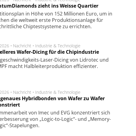
tumDiamonds zieht ins Weisse Quartier
­ti­tions­plan in Höhe von 152 Mil­lio­nen Euro, um in
hen die welt­weit ers­te Pro­duk­tions­an­la­ge für
chritt­li­che Chip­test­sys­te­me zu er­rich­ten.
.2026 •
Nachricht
•
Industrie & Technologie
lleres Wafer-Dicing für die Chipindustrie
ge­schwin­dig­keits-Laser-Dicing von Lidrotec und
F macht Halb­lei­ter­pro­duk­tion ef­fi­zien­ter.
.2026 •
Nachricht
•
Industrie & Technologie
genaues Hybridbonden von Wafer zu Wafer
nstriert
m­men­arbeit von Imec und EVG kon­zen­triert sich
er­bes­se­rung von „Logic-to-Logic“- und „Memory-
gic“-Sta­pe­lungen.