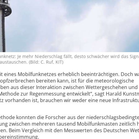
netz: Je mehr Niederschlag fällt, desto schwächer wird das Signa
stauschen. (Bild: C. Ruf, KIT)
it eines Mobil­funknetzes erheblich beeinträchtigen. Doch w
pf­zerbrechen bereiten kann, ist für die meteoro­logische
aben aus dieser Inter­aktion zwischen Wetter­geschehen und
Methode zur Regen­messung entwickelt“, sagt Harald Kunst
tz vorhanden ist, brauchen wir weder eine neue Infra­strukt
thode konnten die Forscher aus der nieder­schlags­bedingt
ung zwischen mehreren tausend Mobil­funk­masten zeitlich 
eren. Beim Vergleich mit den Messwerten des Deutschen Wet
ber­ein­stimmung.