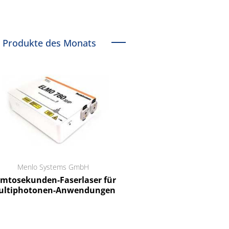
Produkte des Monats
Menlo Systems GmbH
RCT Reichelt Chemietechnik
tosekunden-Faserlaser für
Ein Unternehmen für I
ltiphotonen-Anwendungen