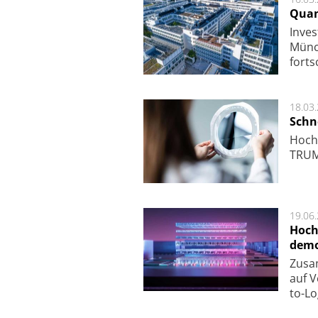
Quan
Inves
Mün­c
fort­s
18.03
Schne
Hoch­
TRUMP
19.06
Hoch
demo
Zu­sa
auf V
to-Lo