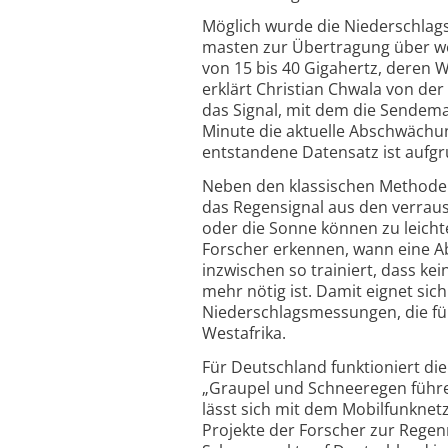
Möglich wurde die Niederschlags­
masten zur Über­tragung über we
von 15 bis 40 Gigahertz, deren W
erklärt Christian Chwala von der
das Signal, mit dem die Sende­m
Minute die aktuelle Abschwächu
entstandene Datensatz ist aufgru
Neben den klassischen Methoden 
das Regen­signal aus den verrau
oder die Sonne können zu leicht
Forscher erkennen, wann eine Ab
inzwischen so trainiert, dass ke
mehr nötig ist. Damit eignet si
Niederschlags­messungen, die für
Westafrika.
Für Deutschland funktioniert di
„Graupel und Schnee­regen führe
lässt sich mit dem Mobil­funknet
Projekte der Forscher zur Regen