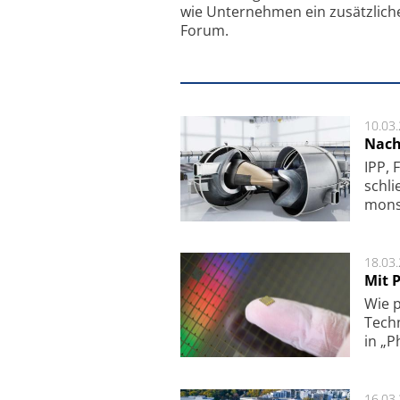
wie Unternehmen ein zusätzlich
Forum.
10.03
Nach
IPP, 
schli
mon­st
18.03
Mit P
Wie p
Techn
in „P
16.03