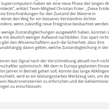
n Supercomputern haben wir eine neue Phase des langen A
tdeckt“, erklärt Team-Mitglied Christian Ecker. „Diese Ent
zise Einschränkungen für den Zustand der Materie in
e ebnet den Weg für ein besseres Verständnis dichter
ndere, wenn zukünftig neue Ereignisse beobachtet werden.
ge wenige Zustandsgleichungen ausgewählt haben, konnten s
le mit deutlich weniger Aufwand nachbilden. Das spart nicht
gibt den Wissenschaftlern auch die Sicherheit, dass ihre
 unabhängig davon gelten, welche Zustandsgleichung in der
oren das Signal nach der Verschmelzung aktuell noch nich
schaftler optimistisch. Mit dem in Europa geplanten Einste
hn Jahren in Betrieb gehen soll, könnte das lange Abklingen
chieht, wird es ein leistungsstarkes Werkzeug sein, um di
n von Neutronensternen zu erforschen und die Geheimnisse
ngen zu entschlüsseln.