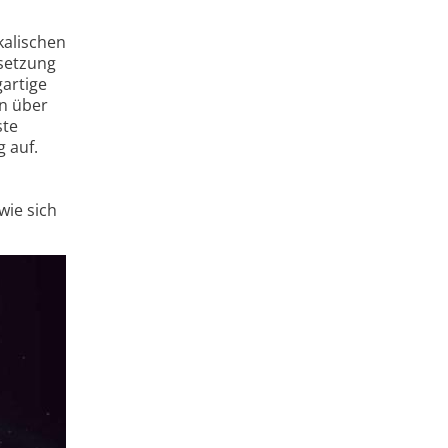
kalischen
setzung
gartige
en über
ste
 auf.
wie sich