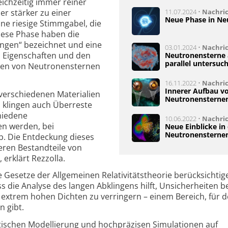
eichzeitig immer reiner
er stärker zu einer
11.07.2024 •
Nachri
Neue Phase in Ne
ine riesige Stimmgabel, die
iese Phase haben die
lingen“ bezeichnet und eine
03.01.2024 •
Nachri
 Eigenschaften und den
Neutronensterne 
parallel untersuc
rnen von Neutronensternen
16.11.2022 •
Nachri
Innerer Aufbau v
verschiedenen Materialien
Neutronensternen
 klingen auch Überreste
chiedene
10.06.2022 •
Nachri
n werden, bei
Neue Einblicke in
Neutronensterne
b. Die Entdeckung dieses
neren Bestandteile von
erklärt Rezzolla.
ie Gesetze der Allgemeinen Relativitätstheorie berücksichtig
s die Analyse des langen Abklingens hilft, Unsicherheiten b
extrem hohen Dichten zu verringern – einem Bereich, für d
n gibt.
istischen Modellierung und hochpräzisen Simulationen auf