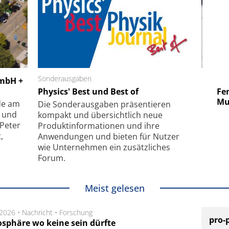
 GmbH
Sonderausgaben
SmarAct GmbH
GmbH +
uper-
Physics' Best und Best of
Elektronenmikroskopie auf
Fem
hanismus
kleinstem Raum
Mu
de am
Die Sonder­ausgaben präsentieren
- und
kompakt und übersichtlich neue
 Peter
Produkt­informationen und ihre
,
Anwendungen und bieten für Nutzer
wie Unternehmen ein zusätzliches
Forum.
Meist gelesen
.2026 •
Nachricht
•
Forschung
pro-
sphäre wo keine sein dürfte