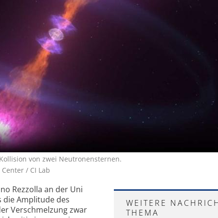
 Kollision von zwei Neutronensternen.
 Center / CI Lab
no Rezzolla an der Uni
ss die Amplitude des
WEITERE NACHRIC
 der Verschmelzung zwar
THEMA