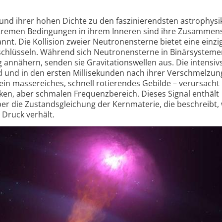
nd ihrer hohen Dichte zu den faszinierendsten astrophysi
xtremen Bedingungen in ihrem Inneren sind ihre Zusammen
nt. Die Kollision zweier Neutronensterne bietet eine einzi
tschlüsseln. Während sich Neutronensterne in Binärsystem
g annähern, senden sie Gravitationswellen aus. Die intensiv
nd und in den ersten Millisekunden nach ihrer Verschmelzung
ein massereiches, schnell rotierendes Gebilde – verursacht
rken, aber schmalen Frequenzbereich. Dieses Signal enthält
r die Zustandsgleichung der Kernmaterie, die beschreibt, 
 Druck verhält.