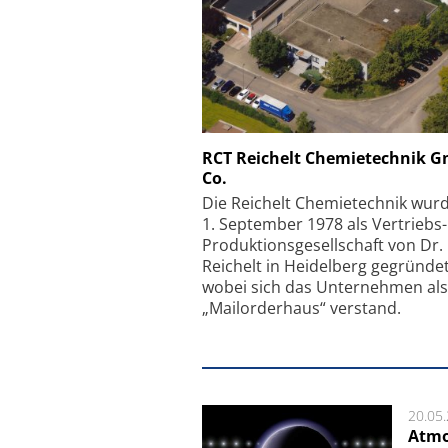
Schäfter + Kirchhoff
RCT Reichelt Chemietechnik 
Co.
Faserkoppler mit S
Feinfokussierungsmec
Die Reichelt Chemietechnik wur
1. September 1978 als Vertriebs
Produktionsgesellschaft von Dr.
Reichelt in Heidelberg gegründet
wobei sich das Unternehmen als
„Mailorderhaus“ verstand.
20.05
Atmo