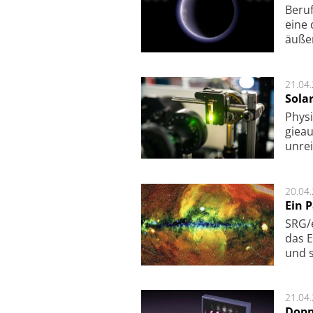
Beruf
eine 
äu­ße
21.04
Sola
Physi
gie­a
unrei
20.04
Ein 
SRG/e
das E
und s
21.04
Dopp