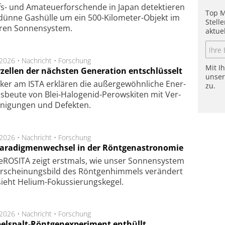
s- und Ama­teuer­for­schen­de in Japan de­tek­tie­ren
Top M
dün­ne Gas­hül­le um ein 500-Kilo­meter-Objekt im
Stell
­ren Son­nen­sys­tem.
aktue
.2026 •
Nachricht
•
Forschung
Mit I
rzellen der nächsten Generation entschlüsselt
unse
ker am ISTA er­klä­ren die außer­ge­wöhn­li­che Ener­
zu.
us­beu­te von Blei-Halo­ge­nid-Perows­ki­ten mit Ver­
­ni­gung­en und De­fek­ten.
.2026 •
Nachricht
•
Forschung
Paradigmenwechsel in der Röntgenastronomie
ROSITA zeigt erst­mals, wie unser Son­nen­sys­tem
r­schei­nungs­bild des Rönt­gen­him­mels ver­än­dert
ieht Helium-Fokus­sie­rungs­ke­gel.
.2026 •
Nachricht
•
Forschung
elspalt-Röntgenexperiment enthüllt