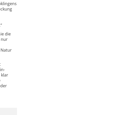
bklingens
deckung
“
ie die
 nur
 Natur
t
in-
 klar
e
 der