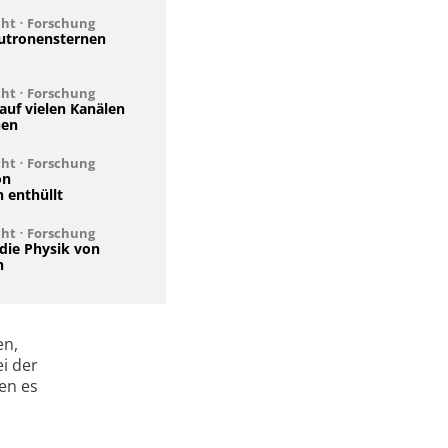
cht
•
Forschung
utronensternen
cht
•
Forschung
auf vielen Kanälen
hen
cht
•
Forschung
on
 enthüllt
cht
•
Forschung
 die Physik von
n
en,
ei der
en es