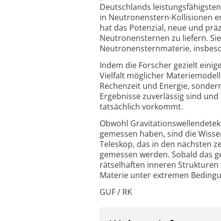
Deutschlands leistungsfähigste
in Neutronenstern-Kollisionen en
hat das Potenzial, neue und prä
Neutronensternen zu liefern. Si
Neutronensternmaterie, insbeso
Indem die Forscher gezielt eini
Vielfalt möglicher Materiemodel
Rechenzeit und Energie, sondern 
Ergebnisse zuverlässig sind und
tatsächlich vorkommt.
Obwohl Gravitationswellendetekt
gemessen haben, sind die Wissen
Teleskop, das in den nächsten ze
gemessen werden. Sobald das ges
rätselhaften inneren Strukture
Materie unter extremen Bedingu
GUF / RK