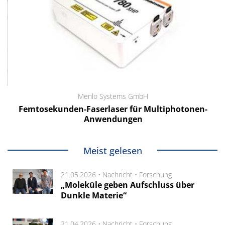
Menlo Systems GmbH
Femtosekunden-Faserlaser für Multiphotonen-
Anwendungen
Meist gelesen
21.05.2026 •
Nachricht
•
Forschung
„Moleküle geben Aufschluss über
Dunkle Materie“
21.04.2026 •
Nachricht
•
Forschung