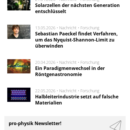
Solarzellen der nächsten Generation
entschlüsselt
13.05.2026 •
Nachricht
•
Forschung
Sebastian Paeckel findet Verfahren,
um das Nyquist-Shannon-Limit zu
überwinden
20.04.2026 •
Nachricht
•
Forschung
Ein Paradigmenwechsel in der
Röntgenastronomie
22.05.2026 •
Nachricht
•
Forschung
Halbleiterindustrie setzt auf falsche
Materialien
pro-physik Newsletter!