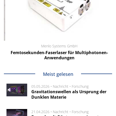
Menlo Systems GmbH
Femtosekunden-Faserlaser für Multiphotonen-
Anwendungen
Meist gelesen
05.05.2026 •
Nachricht
•
Forschung
Gravitationswellen als Ursprung der
Dunklen Materie
21.04.2026 •
Nachricht
•
Forschung