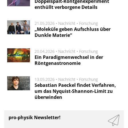
Doppelspalt-Röntgenexperiment
enthüllt verborgene Details
21.05.2026 •
Nachricht
•
Forschung
„Moleküle geben Aufschluss über
Dunkle Materie“
20.04.2026 •
Nachricht
•
Forschung
Ein Paradigmenwechsel in der
Röntgenastronomie
13.05.2026 •
Nachricht
•
Forschung
Sebastian Paeckel findet Verfahren,
um das Nyquist-Shannon-Limit zu
überwinden
pro-physik Newsletter!