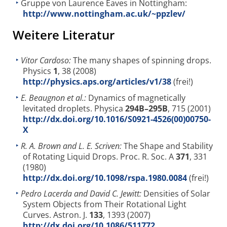
Gruppe von Laurence Eaves in Nottingham:
http://www.nottingham.ac.uk/~ppzlev/
Weitere Literatur
Vitor Cardoso:
The many shapes of spinning drops.
Physics
1
, 38 (2008)
http://physics.aps.org/articles/v1/38
(frei!)
E. Beaugnon et al.:
Dynamics of magnetically
levitated droplets. Physica
294B–295B
, 715 (2001)
http://dx.doi.org/10.1016/S0921-4526(00)00750-
X
R. A. Brown and L. E. Scriven:
The Shape and Stability
of Rotating Liquid Drops. Proc. R. Soc. A
371
, 331
(1980)
http://dx.doi.org/10.1098/rspa.1980.0084
(frei!)
Pedro Lacerda and David C. Jewitt:
Densities of Solar
System Objects from Their Rotational Light
Curves. Astron. J.
133
, 1393 (2007)
http://dx.doi.org/10.1086/511772