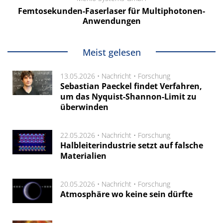
Femtosekunden-Faserlaser für Multiphotonen-
Anwendungen
Meist gelesen
13.05.2026 •
Nachricht
•
Forschung
Sebastian Paeckel findet Verfahren,
um das Nyquist-Shannon-Limit zu
überwinden
22.05.2026 •
Nachricht
•
Forschung
Halbleiterindustrie setzt auf falsche
Materialien
20.05.2026 •
Nachricht
•
Forschung
Atmosphäre wo keine sein dürfte