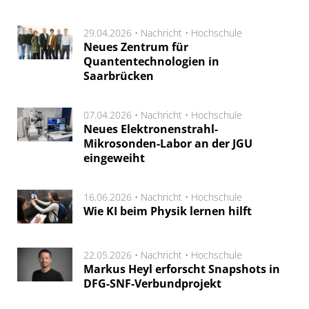
29.04.2026 •
Nachricht
•
Hochschule
Neues Zentrum für
Quantentechnologien in
Saarbrücken
07.04.2026 •
Nachricht
•
Hochschule
Neues Elektronenstrahl-
Mikrosonden-Labor an der JGU
eingeweiht
16.06.2026 •
Nachricht
•
Hochschule
Wie KI beim Physik lernen hilft
22.05.2026 •
Nachricht
•
Hochschule
Markus Heyl erforscht Snapshots in
DFG-SNF-Verbundprojekt