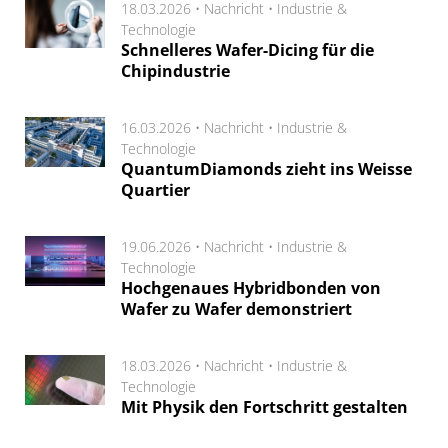
18.03.2026 •
Nachricht
•
Industrie &
Technologie
Schnelleres Wafer-Dicing für die
Chipindustrie
16.03.2026 •
Nachricht
•
Industrie &
Technologie
QuantumDiamonds zieht ins Weisse
Quartier
19.06.2026 •
Nachricht
•
Industrie &
Technologie
Hochgenaues Hybridbonden von
Wafer zu Wafer demonstriert
18.03.2026 •
Nachricht
•
Industrie &
Technologie
Mit Physik den Fortschritt gestalten