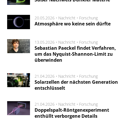
20.05.2026 •
Nachricht
•
Forschung
Atmosphäre wo keine sein dürfte
13.05.2026 •
Nachricht
•
Forschung
Sebastian Paeckel findet Verfahren,
um das Nyquist-Shannon-Limit zu
überwinden
21.04.2026 •
Nachricht
•
Forschung
Solarzellen der nächsten Generation
entschlüsselt
21.04.2026 •
Nachricht
•
Forschung
Doppelspalt-Röntgenexperiment
enthüllt verborgene Details