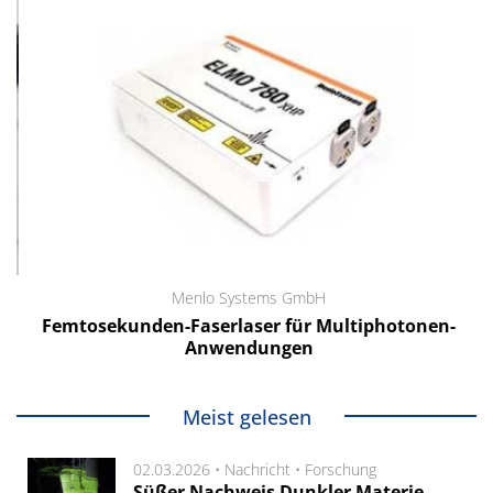
Menlo Systems GmbH
Femtosekunden-Faserlaser für Multiphotonen-
Anwendungen
Meist gelesen
02.03.2026 •
Nachricht
•
Forschung
Süßer Nachweis Dunkler Materie