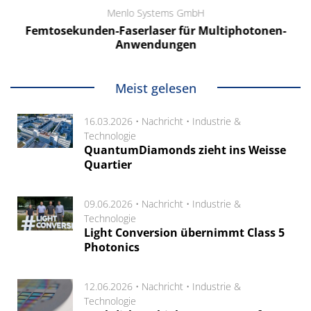
Menlo Systems GmbH
Femtosekunden-Faserlaser für Multiphotonen-
Anwendungen
Meist gelesen
16.03.2026 •
Nachricht
•
Industrie &
Technologie
QuantumDiamonds zieht ins Weisse
Quartier
09.06.2026 •
Nachricht
•
Industrie &
Technologie
Light Conversion übernimmt Class 5
Photonics
12.06.2026 •
Nachricht
•
Industrie &
Technologie