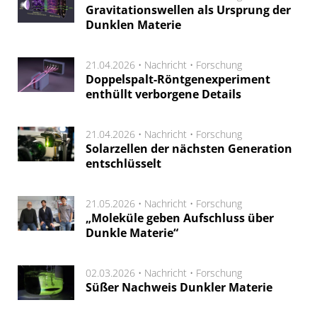
Gravitationswellen als Ursprung der
Dunklen Materie
21.04.2026 •
Nachricht
•
Forschung
Doppelspalt-Röntgenexperiment
enthüllt verborgene Details
21.04.2026 •
Nachricht
•
Forschung
Solarzellen der nächsten Generation
entschlüsselt
21.05.2026 •
Nachricht
•
Forschung
„Moleküle geben Aufschluss über
Dunkle Materie“
02.03.2026 •
Nachricht
•
Forschung
Süßer Nachweis Dunkler Materie