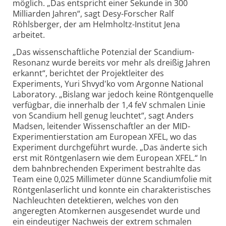
möglich. „Das entspricht einer Sekunde in 300
Milliarden Jahren“, sagt Desy-Forscher Ralf
Röhlsberger, der am Helmholtz-Institut Jena
arbeitet.
„Das wissenschaftliche Potenzial der Scandium-
Resonanz wurde bereits vor mehr als dreißig Jahren
erkannt“, berichtet der Projektleiter des
Experiments, Yuri Shvyd'ko vom Argonne National
Laboratory. „Bislang war jedoch keine Röntgenquelle
verfügbar, die innerhalb der 1,4 feV schmalen Linie
von Scandium hell genug leuchtet“, sagt Anders
Madsen, leitender Wissenschaftler an der MID-
Experimentier­station am European XFEL, wo das
Experiment durchgeführt wurde. „Das änderte sich
erst mit Röntgenlasern wie dem European XFEL.“ In
dem bahnbrechenden Experiment bestrahlte das
Team eine 0,025 Millimeter dünne Scandiumfolie mit
Röntgenlaserlicht und konnte ein charak­teristisches
Nachleuchten detektieren, welches von den
angeregten Atomkernen ausgesendet wurde und
ein eindeutiger Nachweis der extrem schmalen