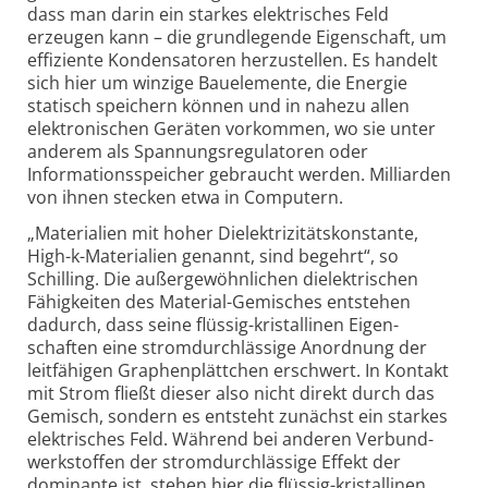
dass man darin ein starkes elektrisches Feld
erzeugen kann – die grund­legende Eigen­schaft, um
effiziente Konden­satoren herzustellen. Es handelt
sich hier um winzige Bauelemente, die Energie
statisch speichern können und in nahezu allen
elektro­nischen Geräten vorkommen, wo sie unter
anderem als Spannungs­regulatoren oder
Informations­speicher gebraucht werden. Milliarden
von ihnen stecken etwa in Computern.
„Materialien mit hoher Dielektrizitäts­konstante,
High-k-Materialien genannt, sind begehrt“, so
Schilling. Die außer­gewöhnlichen dielek­trischen
Fähig­keiten des Material-Gemisches entstehen
dadurch, dass seine flüssig-kristallinen Eigen­
schaften eine strom­durch­lässige Anordnung der
leit­fähigen Graphen­plättchen erschwert. In Kontakt
mit Strom fließt dieser also nicht direkt durch das
Gemisch, sondern es entsteht zunächst ein starkes
elektrisches Feld. Während bei anderen Verbund­
werk­stoffen der strom­durch­lässige Effekt der
dominante ist, stehen hier die flüssig-kristallinen