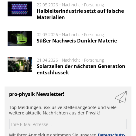
22.05.2026 •
Nachricht
•
Forschung
Halbleiterindustrie setzt auf falsche
Materialien
02.03.2026 •
Nachricht
•
Forschung
Süßer Nachweis Dunkler Materie
21.04.2026 •
Nachricht
•
Forschung
Solarzellen der nächsten Generation
entschlüsselt
pro-physik Newsletter!
Top Meldungen, exklusive Stellenangebote und viele
weitere aktuelle Nachrichten aus der Physik!
Mit Ihrer Anmeldung stimmen Sie unseren
Datenschutz-