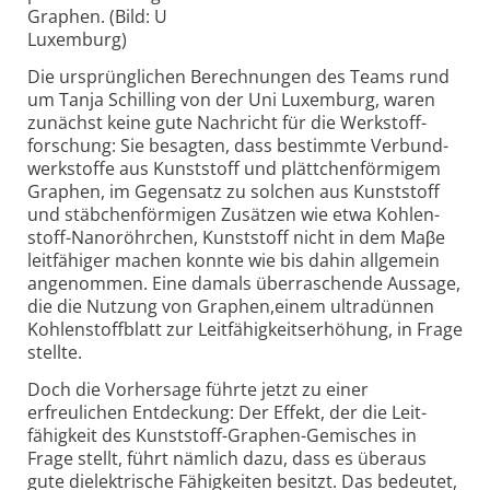
Graphen. (Bild: U
Luxemburg)
Die ursprünglichen Berechnungen des Teams rund
um Tanja Schilling von der Uni Luxemburg, waren
zunächst keine gute Nachricht für die Werkstoff­
forschung: Sie besagten, dass bestimmte Verbund­
werk­stoffe aus Kunststoff und plättchen­förmigem
Graphen, im Gegensatz zu solchen aus Kunststoff
und stäbchen­förmigen Zusätzen wie etwa Kohlen­
stoff-Nano­röhrchen, Kunststoff nicht in dem Maβe
leit­fähiger machen konnte wie bis dahin allgemein
angenommen. Eine damals über­raschende Aussage,
die die Nutzung von Graphen,einem ultra­dünnen
Kohlen­stoff­blatt zur Leit­fähigkeits­erhöhung, in Frage
stellte.
Doch die Vorhersage führte jetzt zu einer
erfreulichen Entdeckung: Der Effekt, der die Leit­
fähigkeit des Kunst­stoff-Graphen-Gemisches in
Frage stellt, führt nämlich dazu, dass es überaus
gute dielek­trische Fähig­keiten besitzt. Das bedeutet,