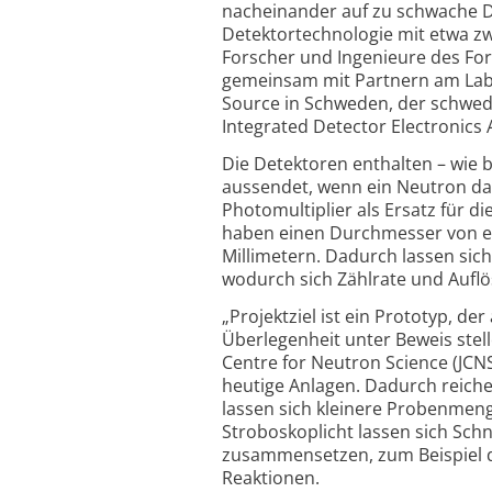
nacheinander auf zu schwache De
Detektortechnologie mit etwa zw
Forscher und Ingenieure des Fo
gemeinsam mit Partnern am Labor
Source in Schweden, der schwe
Integrated Detector Electronics 
Die Detektoren enthalten – wie b
aussendet, wenn ein Neutron dar
Photomultiplier als Ersatz für 
haben einen Durchmesser von et
Millimetern. Dadurch lassen si
wodurch sich Zählrate und Aufl
„Projektziel ist ein Prototyp, d
Überlegenheit unter Beweis stelle
Centre for Neutron Science (JCN
heutige Anlagen. Dadurch reich
lassen sich kleinere Probenmen
Stroboskoplicht lassen sich Sc
zusammensetzen, zum Beispiel d
Reaktionen.