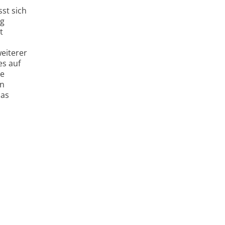
sst sich
ng
t
eiterer
es auf
re
on
das