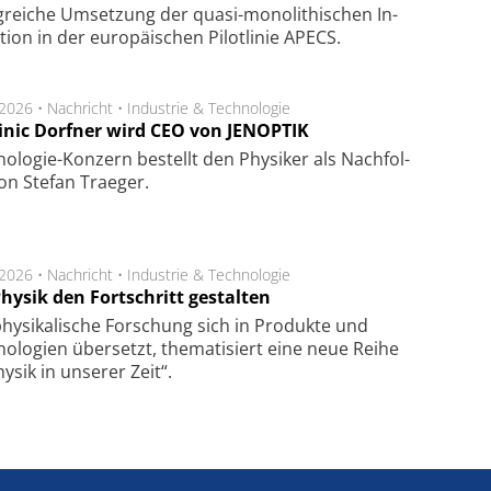
lg­rei­che Um­set­zung der quasi-mono­li­thi­schen In­
­tion in der eu­ro­pä­i­schen Pi­lot­li­nie APECS.
.2026 •
Nachricht
•
Industrie & Technologie
nic Dorfner wird CEO von JENOPTIK
o­logie-Konzern be­stellt den Phy­si­ker als Nach­fol­
on Ste­fan Trae­ger.
.2026 •
Nachricht
•
Industrie & Technologie
hysik den Fortschritt gestalten
hysikalische Forschung sich in Produkte und
ologien übersetzt, thematisiert eine neue Reihe
hysik in unserer Zeit“.