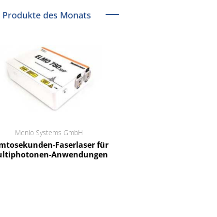
Produkte des Monats
Menlo Systems GmbH
RCT Reichelt Chemietechnik
tosekunden-Faserlaser für
Ein Unternehmen für I
ltiphotonen-Anwendungen