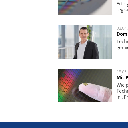
Er­fo
te­gra
02.04
Domi
Techn
ger v
18.03
Mit P
Wie p
Techn
in „P