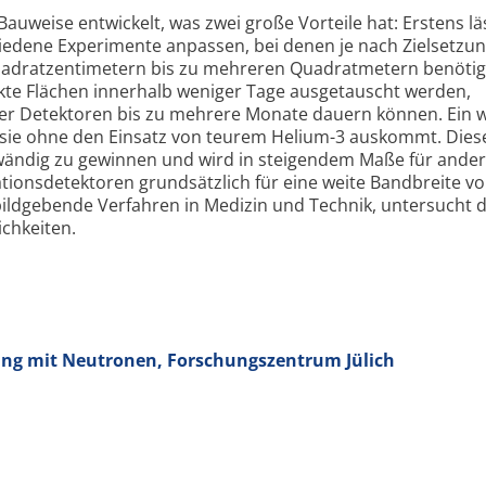
auweise entwickelt, was zwei große Vorteile hat: Erstens lä
chiedene Experimente anpassen, bei denen je nach Zielsetzu
uadratzentimetern bis zu mehreren Quadratmetern benötig
e Flächen innerhalb weniger Tage ausgetauscht werden,
r Detektoren bis zu mehrere Monate dauern können. Ein w
ss sie ohne den Einsatz von teurem Helium-3 auskommt. Dies
fwändig zu gewinnen und wird in steigendem Maße für ande
lationsdetektoren grundsätzlich für eine weite Bandbreite v
ildgebende Verfahren in Medizin und Technik, untersucht 
ichkeiten.
ung mit Neutronen, Forschungszentrum Jülich