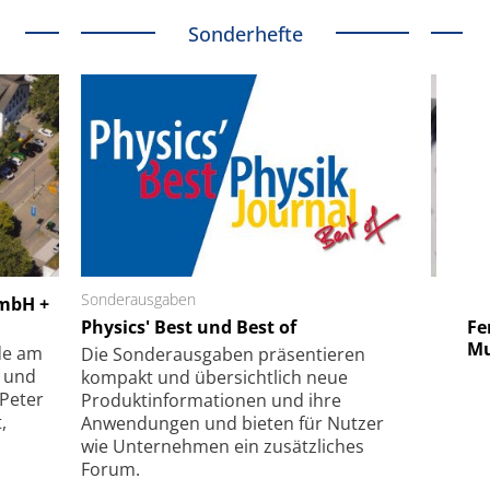
Sonderhefte
 GmbH
Sonderausgaben
SmarAct GmbH
GmbH +
uper-
Physics' Best und Best of
Elektronenmikroskopie auf
Fem
hanismus
kleinstem Raum
Mu
de am
Die Sonder­ausgaben präsentieren
- und
kompakt und übersichtlich neue
 Peter
Produkt­informationen und ihre
,
Anwendungen und bieten für Nutzer
wie Unternehmen ein zusätzliches
Forum.