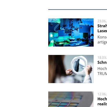
23.06
Stra
Lase
Kon­s
ar­ti­
18.03
Schne
Hoch­
TRUMP
12.06
Hoch
reali