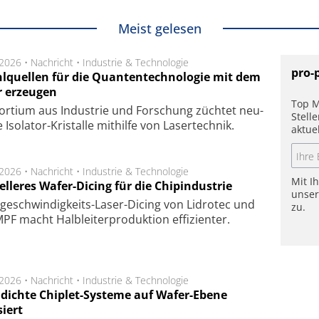
Meist gelesen
.2026 •
Nachricht
•
Industrie & Technologie
pro-
hlquellen für die Quantentechnologie mit dem
r erzeugen
Top M
or­tium aus In­dus­trie und For­schung züch­tet neu­
Stell
ge Iso­lator-Kris­tal­le mit­hil­fe von Laser­tech­nik.
aktue
.2026 •
Nachricht
•
Industrie & Technologie
Mit I
lleres Wafer-Dicing für die Chipindustrie
unse
ge­schwin­dig­keits-Laser-Dicing von Lidrotec und
zu.
F macht Halb­lei­ter­pro­duk­tion ef­fi­zien­ter.
.2026 •
Nachricht
•
Industrie & Technologie
dichte Chiplet-Systeme auf Wafer-Ebene
siert