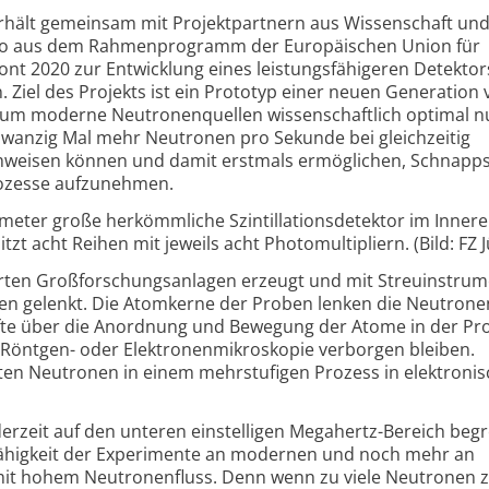
rhält gemeinsam mit Projektpartnern aus Wissenschaft un
Euro aus dem Rahmenprogramm der Europäischen Union für
ont 2020 zur Entwicklung eines leistungsfähigeren Detekto
 Ziel des Projekts ist ein Prototyp einer neuen Generation
, um moderne Neutronenquellen wissenschaftlich optimal n
zwanzig Mal mehr Neutronen pro Sekunde bei gleichzeitig
chweisen können und damit erstmals ermöglichen, Schnapp
rozesse aufzunehmen.
meter große herkömmliche Szintillationsdetektor im Innere
t acht Reihen mit jeweils acht Photomultipliern. (Bild: FZ J
erten Großforschungsanlagen erzeugt und mit Streuinstru
en gelenkt. Die Atomkerne der Proben lenken die Neutronen
nfte über die Anordnung und Bewegung der Atome in der Pro
öntgen- oder Elektronenmikroskopie verborgen bleiben.
ten Neutronen in einem mehrstufigen Prozess in elektroni
derzeit auf den unteren einstelligen Megahertz-Bereich begr
sfähigkeit der Experimente an modernen und noch mehr an
it hohem Neutronenfluss. Denn wenn zu viele Neutronen z