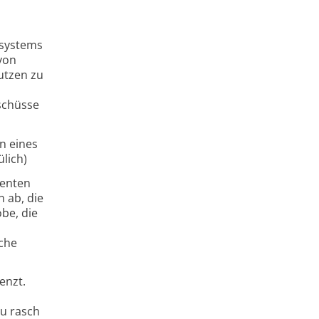
d
rsystems
 von
utzen zu
schüsse
n eines
ülich)
menten
 ab, die
be, die
sche
enzt.
u rasch