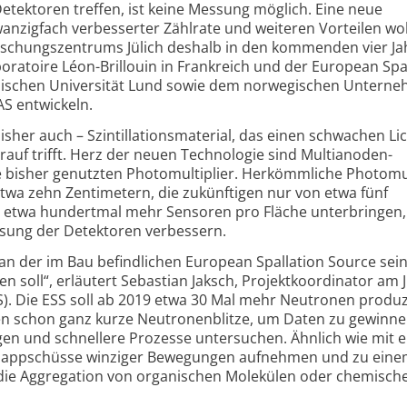
tektoren treffen, ist keine Messung möglich. Eine neue
anzigfach verbesserter Zählrate und weiteren Vorteilen wo
rschungszentrums Jülich deshalb in den kommenden vier Ja
atoire Léon-Brillouin in Frankreich und der European Spa
dischen Universität Lund sowie dem norwegischen Untern
AS entwickeln.
isher auch – Szintillationsmaterial, das einen schwachen Lic
auf trifft. Herz der neuen Technologie sind Multianoden-
die bisher genutzten Photomultiplier. Herkömmliche Photomul
wa zehn Zentimetern, die zukünftigen nur von etwa fünf
ch etwa hundertmal mehr Sensoren pro Fläche unterbringen,
ösung der Detektoren verbessern.
er an der im Bau befindlichen European Spallation Source sei
n soll“, erläutert Sebastian Jaksch, Projektkoordinator am J
S). Die ESS soll ab 2019 etwa 30 Mal mehr Neutronen produz
en schon ganz kurze Neutronenblitze, um Daten zu gewinne
gen und schnellere Prozesse untersuchen. Ähnlich wie mit 
hnappschüsse winziger Bewegungen aufnehmen und zu eine
ie Aggregation von organischen Molekülen oder chemisch