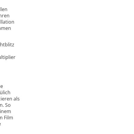
llen
hren
llation
ehmen
htblitz
tiplier
ne
ülich
ieren als
n. So
einem
m Film
e