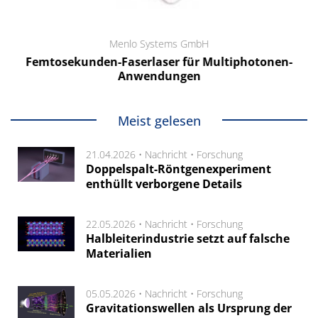
Menlo Systems GmbH
Femtosekunden-Faserlaser für Multiphotonen-
Anwendungen
Meist gelesen
21.04.2026 •
Nachricht
•
Forschung
Doppelspalt-Röntgenexperiment
enthüllt verborgene Details
22.05.2026 •
Nachricht
•
Forschung
Halbleiterindustrie setzt auf falsche
Materialien
05.05.2026 •
Nachricht
•
Forschung
Gravitationswellen als Ursprung der