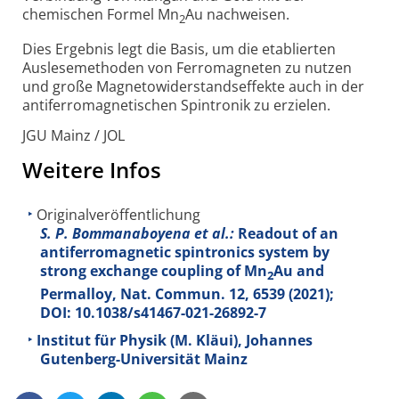
chemischen Formel Mn
Au nachweisen.
2
Dies Ergebnis legt die Basis, um die etablierten
Auslese­methoden von Ferro­magneten zu nutzen
und große Magnetowider­standseffekte auch in der
antiferro­magnetischen Spintronik zu erzielen.
JGU Mainz / JOL
Weitere Infos
Originalveröffentlichung
S. P. Bommanaboyena et al.:
Readout of an
antiferromagnetic spintronics system by
strong exchange coupling of Mn
Au and
2
Permalloy, Nat. Commun.
12,
6539 (2021);
DOI: 10.1038/s41467-021-26892-7
Institut für Physik (M. Kläui), Johannes
Gutenberg-Universität Mainz