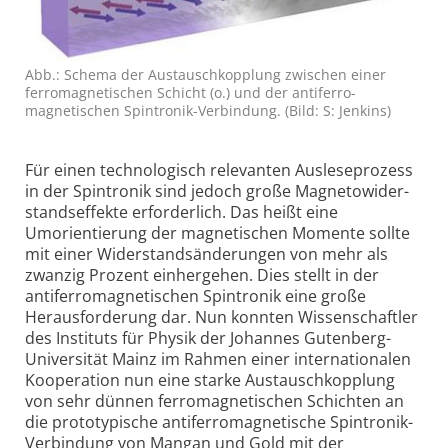
Abb.: Schema der Austauschkopplung zwischen einer
ferro­magnetischen Schicht (o.) und der antiferro­
magnetischen Spintronik-Verbindung. (Bild: S: Jenkins)
Für einen techno­logisch relevanten Auslese­prozess
in der Spintronik sind jedoch große Magnetowider­
standseffekte erforderlich. Das heißt eine
Umorientierung der magnetischen Momente sollte
mit einer Widerstands­änderungen von mehr als
zwanzig Prozent einhergehen. Dies stellt in der
antiferro­magnetischen Spintronik eine große
Heraus­forderung dar. Nun konnten Wissenschaftler
des Instituts für Physik der Johannes Gutenberg-
Universität Mainz im Rahmen einer inter­nationalen
Koopera­tion nun eine starke Austausch­kopplung
von sehr dünnen ferro­magnetischen Schichten an
die prototypische antiferro­magnetische Spintronik-
Verbindung von Mangan und Gold mit der