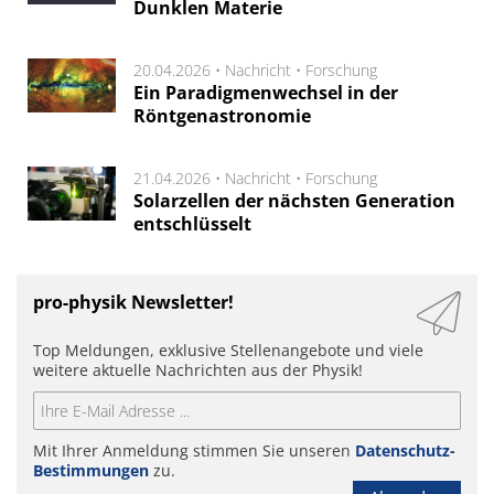
Dunklen Materie
20.04.2026 •
Nachricht
•
Forschung
Ein Paradigmenwechsel in der
Röntgenastronomie
21.04.2026 •
Nachricht
•
Forschung
Solarzellen der nächsten Generation
entschlüsselt
pro-physik Newsletter!
Top Meldungen, exklusive Stellenangebote und viele
weitere aktuelle Nachrichten aus der Physik!
Mit Ihrer Anmeldung stimmen Sie unseren
Datenschutz-
Bestimmungen
zu.