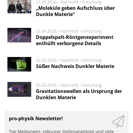
21.05.2026 •
Nachricht
•
Forschung
„Moleküle geben Aufschluss über
Dunkle Materie“
21.04.2026 •
Nachricht
•
Forschung
Doppelspalt-Röntgenexperiment
enthüllt verborgene Details
02.03.2026 •
Nachricht
•
Forschung
Süßer Nachweis Dunkler Materie
05.05.2026 •
Nachricht
•
Forschung
Gravitationswellen als Ursprung der
Dunklen Materie
pro-physik Newsletter!
Top Meldungen, exklusive Stellenangebote und viele