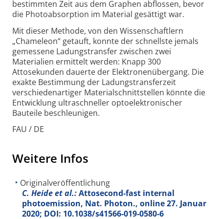
bestimmten Zeit aus dem Graphen abflossen, bevor
die Photoabsorption im Material gesättigt war.
Mit dieser Methode, von den Wissenschaftlern
„Chameleon“ getauft, konnte der schnellste jemals
gemessene Ladungs­transfer zwischen zwei
Materialien ermittelt werden: Knapp 300
Attosekunden dauerte der Elektronenübergang. Die
exakte Bestimmung der Ladungs­transfer­zeit
verschieden­artiger Material­schnitt­stellen könnte die
Entwicklung ultraschneller opto­elektronischer
Bauteile beschleunigen.
FAU / DE
Weitere Infos
Originalveröffentlichung
C. Heide et al.:
Attosecond-fast internal
photoemission, Nat. Photon., online 27. Januar
2020; DOI: 10.1038/s41566-019-0580-6