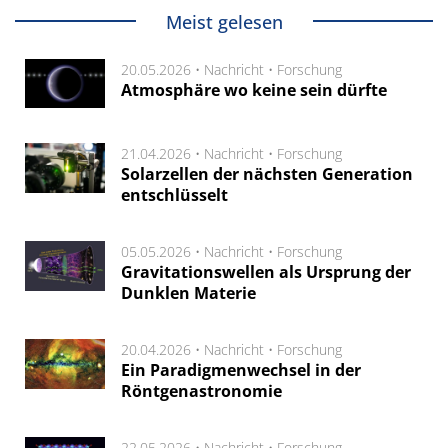
Meist gelesen
20.05.2026 •
Nachricht
•
Forschung
Atmosphäre wo keine sein dürfte
21.04.2026 •
Nachricht
•
Forschung
Solarzellen der nächsten Generation
entschlüsselt
05.05.2026 •
Nachricht
•
Forschung
Gravitationswellen als Ursprung der
Dunklen Materie
20.04.2026 •
Nachricht
•
Forschung
Ein Paradigmenwechsel in der
Röntgenastronomie
22.05.2026 •
Nachricht
•
Forschung