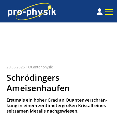
29.06.2026 •
Quantenphysik
Schrödingers
Ameisenhaufen
Erst­mals ein hoher Grad an Quan­ten­ver­schrän­
kung in ei­nem zen­ti­me­ter­gro­ßen Kris­tall eines
selt­sa­men Me­talls nach­ge­wie­sen.