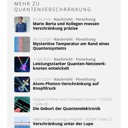
MEHR ZU
QUANTENVERSCHRÄNKUNG
01.04.2026 •
Nachricht
•
Forschung
Mario Berta und Kollegen messen
Verschränkung präzise
30.12.2025 •
Nachricht
•
Forschung
Mysteriöse Temperatur am Rand eines
Quantensystems
11.09.2025 •
Nachricht
•
Forschung
Leis­tungs­starker Quan­ten-Netz­werk­
kno­ten entwickelt
12.07.2024 •
Nachricht
•
Forschung
Atom-Photon-Verschränkung auf
Knopfdruck
Hugues Pothier und Christoph Strunk • 12/2025
• Seite 20
Die Geburt der Quantenelektronik
Viktor Eisler und Ingo Peschel • 3/2024 • Seite 22
Verschränkung unter der Lupe