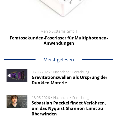
Menlo Systems GmbH
Femtosekunden-Faserlaser für Multiphotonen-
Anwendungen
Meist gelesen
05.05.2026 •
Nachricht
•
Forschung
Gravitationswellen als Ursprung der
Dunklen Materie
13.05.2026 •
Nachricht
•
Forschung
Sebastian Paeckel findet Verfahren,
um das Nyquist-Shannon-Limit zu
überwinden