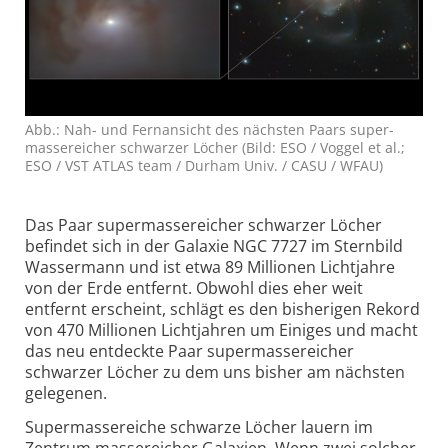
Abb.: Nah- und Fernansicht des nächsten Paars super­
massereicher schwarzer Löcher (Bild: ESO / Voggel et al.;
ESO / VST ATLAS team / Durham Univ. / CASU / WFAU)
Das Paar supermassereicher schwarzer Löcher
befindet sich in der Galaxie NGC 7727 im Sternbild
Wassermann und ist etwa 89 Millionen Lichtjahre
von der Erde entfernt. Obwohl dies eher weit
entfernt erscheint, schlägt es den bisherigen Rekord
von 470 Millionen Lichtjahren um Einiges und macht
das neu entdeckte Paar super­massereicher
schwarzer Löcher zu dem uns bisher am nächsten
gelegenen.
Supermassereiche schwarze Löcher lauern im
Zentrum massereicher Galaxien. Wenn zwei solcher