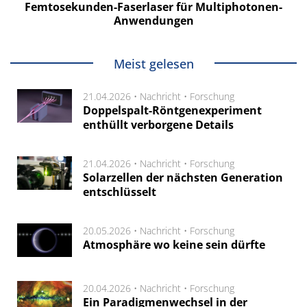
Femtosekunden-Faserlaser für Multiphotonen-
Anwendungen
Meist gelesen
21.04.2026 •
Nachricht
•
Forschung
Doppelspalt-Röntgenexperiment
enthüllt verborgene Details
21.04.2026 •
Nachricht
•
Forschung
Solarzellen der nächsten Generation
entschlüsselt
20.05.2026 •
Nachricht
•
Forschung
Atmosphäre wo keine sein dürfte
20.04.2026 •
Nachricht
•
Forschung
Ein Paradigmenwechsel in der