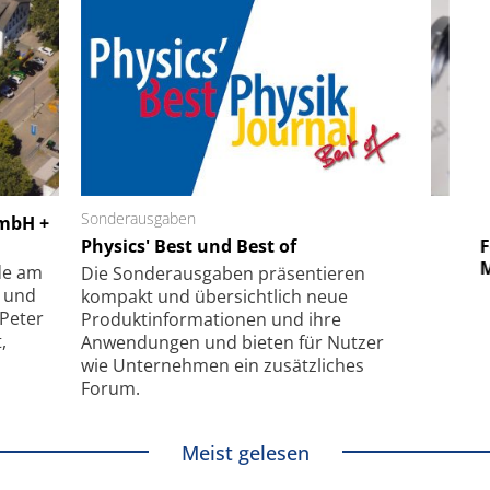
 GmbH
Sonderausgaben
SmarAct GmbH
GmbH +
uper-
Physics' Best und Best of
Elektronenmikroskopie auf
Fem
hanismus
kleinstem Raum
Mu
de am
Die Sonder­ausgaben präsentieren
- und
kompakt und übersichtlich neue
 Peter
Produkt­informationen und ihre
,
Anwendungen und bieten für Nutzer
wie Unternehmen ein zusätzliches
Forum.
Meist gelesen