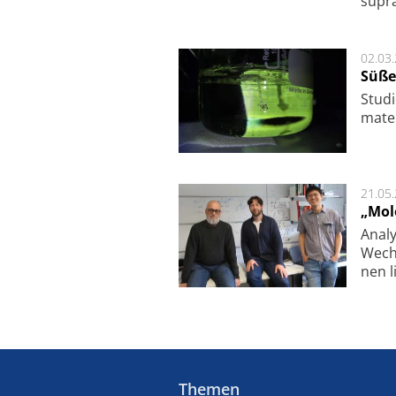
supra­
02.03
Süße
Studi
ma­te
21.05
„Mol
Analy
Wech­
nen l
Themen