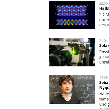
22.05
Halbl
2D-Ma
pu­te
nes u
21.04
Sola
Physi
gie­a
unrei
13.05
Seba
Nyqu
Neue 
te­me
und g