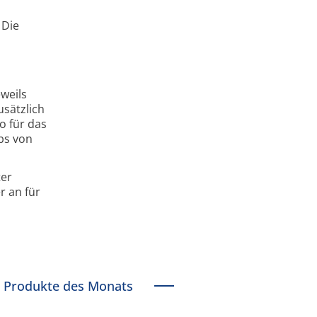
 Die
weils
sätzlich
o für das
bs von
ter
r an für
Produkte des Monats