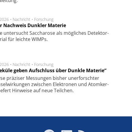
lei­tung.
.2026 •
Nachricht
•
Forschung
r Nachweis Dunkler Materie
e unter­sucht Saccha­ro­se als mög­li­ches De­tek­tor­
­rial für leich­te WIMPs.
.2026 •
Nachricht
•
Forschung
eküle geben Aufschluss über Dunkle Materie“
se prä­zi­ser Mes­sung­en bis­her un­er­for­schter
sel­wir­kung­en zwi­schen Elek­tro­nen und Atom­ker­
ie­fert Hin­wei­se auf neue Teil­chen.