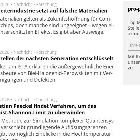
.2026 •
Nachricht
•
Forschung
pro-
eiterindustrie setzt auf falsche Materialien
te­ri­a­li­en gel­ten als Zu­kunfts­hoff­nung für Com­
Top M
r­chips, doch man­che sind un­ge­eig­net – we­gen ei­
Stell
n­ter­schätz­ten Ef­fekts. Es gibt aber Aus­we­ge.
aktue
.2026 •
Nachricht
•
Forschung
Mit I
rzellen der nächsten Generation entschlüsselt
unse
ker am ISTA er­klä­ren die außer­ge­wöhn­li­che Ener­
zu.
us­beu­te von Blei-Halo­ge­nid-Perows­ki­ten mit Ver­
­ni­gung­en und De­fek­ten.
.2026 •
Nachricht
•
Forschung
stian Paeckel findet Verfahren, um das
ist-Shannon-Limit zu überwinden
Methode zur Simu­la­tion kom­ple­xer Quan­ten­sys­
 ver­schiebt grund­le­gen­de Auf­lösungs­gren­zen
ibt wo­mög­lich Ein­blicke in die Hoch­tempe­ra­tur­