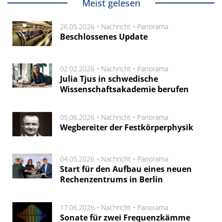
Meist gelesen
26.05.2026 •
Nachricht
•
Panorama
Beschlossenes Update
02.02.2026 •
Nachricht
•
Panorama
Julia Tjus in schwedische
Wissenschaftsakademie berufen
05.06.2026 •
Nachricht
•
Panorama
Wegbereiter der Festkörperphysik
04.05.2026 •
Nachricht
•
Panorama
Start für den Aufbau eines neuen
Rechenzentrums in Berlin
17.06.2026 •
Nachricht
•
Panorama
Sonate für zwei Frequenzkämme