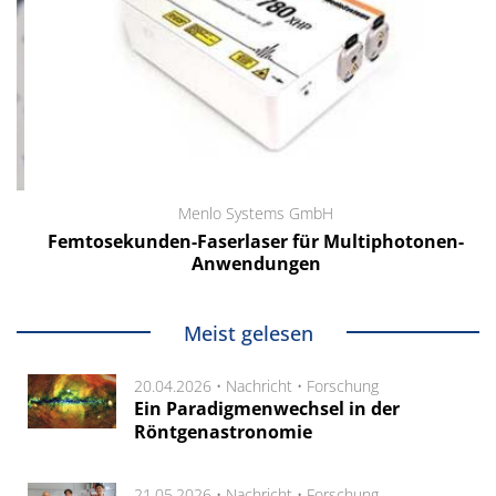
Menlo Systems GmbH
Femtosekunden-Faserlaser für Multiphotonen-
Anwendungen
Meist gelesen
20.04.2026 •
Nachricht
•
Forschung
Ein Paradigmenwechsel in der
Röntgenastronomie
21.05.2026 •
Nachricht
•
Forschung