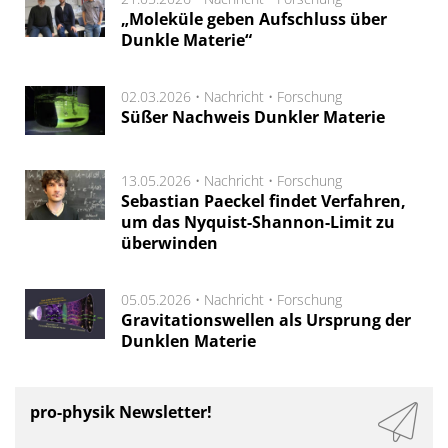
„Moleküle geben Aufschluss über
Dunkle Materie“
02.03.2026 •
Nachricht
•
Forschung
Süßer Nachweis Dunkler Materie
13.05.2026 •
Nachricht
•
Forschung
Sebastian Paeckel findet Verfahren,
um das Nyquist-Shannon-Limit zu
überwinden
05.05.2026 •
Nachricht
•
Forschung
Gravitationswellen als Ursprung der
Dunklen Materie
pro-physik Newsletter!