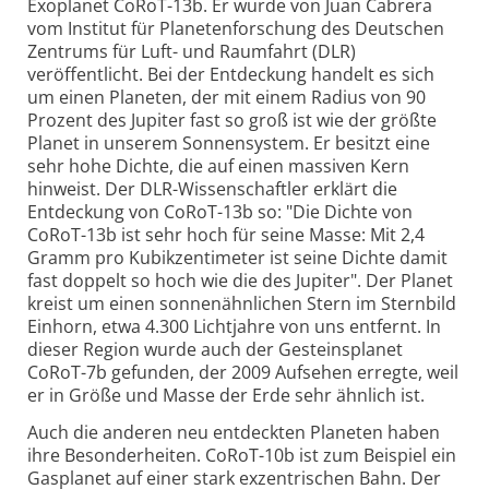
Exoplanet CoRoT-13b. Er wurde von Juan Cabrera
vom Institut für Planetenforschung des Deutschen
Zentrums für Luft- und Raumfahrt (DLR)
veröffentlicht. Bei der Entdeckung handelt es sich
um einen Planeten, der mit einem Radius von 90
Prozent des Jupiter fast so groß ist wie der größte
Planet in unserem Sonnensystem. Er besitzt eine
sehr hohe Dichte, die auf einen massiven Kern
hinweist. Der DLR-Wissenschaftler erklärt die
Entdeckung von CoRoT-13b so: "Die Dichte von
CoRoT-13b ist sehr hoch für seine Masse: Mit 2,4
Gramm pro Kubikzentimeter ist seine Dichte damit
fast doppelt so hoch wie die des Jupiter". Der Planet
kreist um einen sonnenähnlichen Stern im Sternbild
Einhorn, etwa 4.300 Lichtjahre von uns entfernt. In
dieser Region wurde auch der Gesteinsplanet
CoRoT-7b gefunden, der 2009 Aufsehen erregte, weil
er in Größe und Masse der Erde sehr ähnlich ist.
Auch die anderen neu entdeckten Planeten haben
ihre Besonderheiten. CoRoT-10b ist zum Beispiel ein
Gasplanet auf einer stark exzentrischen Bahn. Der