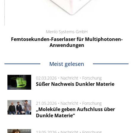
Menlo Systems GmbH
Femtosekunden-Faserlaser für Multiphotonen-
Anwendungen
Meist gelesen
02.03.2026 •
Nachricht
•
Forschung
Süßer Nachweis Dunkler Materie
21.05.2026 •
Nachricht
•
Forschung
„Moleküle geben Aufschluss über
Dunkle Materie“
13.05.2026 •
Nachricht
•
Forschung