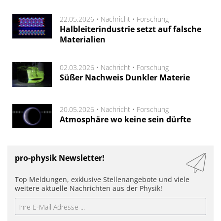
22.05.2026 •
Nachricht
•
Forschung
Halbleiterindustrie setzt auf falsche
Materialien
02.03.2026 •
Nachricht
•
Forschung
Süßer Nachweis Dunkler Materie
20.05.2026 •
Nachricht
•
Forschung
Atmosphäre wo keine sein dürfte
pro-physik Newsletter!
Top Meldungen, exklusive Stellenangebote und viele
weitere aktuelle Nachrichten aus der Physik!