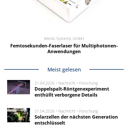
Menlo Systems GmbH
Femtosekunden-Faserlaser für Multiphotonen-
Anwendungen
Meist gelesen
21.04.2026 •
Nachricht
•
Forschung
Doppelspalt-Röntgenexperiment
enthüllt verborgene Details
21.04.2026 •
Nachricht
•
Forschung
Solarzellen der nächsten Generation
entschlüsselt