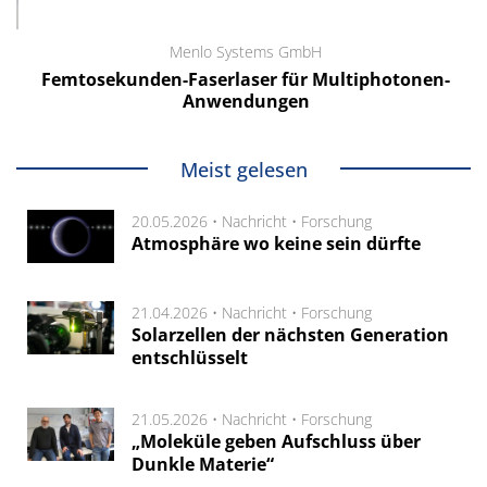
Menlo Systems GmbH
Femtosekunden-Faserlaser für Multiphotonen-
Anwendungen
Meist gelesen
20.05.2026 •
Nachricht
•
Forschung
Atmosphäre wo keine sein dürfte
21.04.2026 •
Nachricht
•
Forschung
Solarzellen der nächsten Generation
entschlüsselt
21.05.2026 •
Nachricht
•
Forschung
„Moleküle geben Aufschluss über
Dunkle Materie“