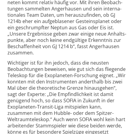
neten kommt relativ häufig vor. Mit ihren Beobach­
tungen sammelten Anger­hausen und sein interna­
tionales Team Daten, um heraus­zufinden, ob GJ
1214b eher ein aufge­blasener Gesteins­planet oder
ein geschrumpfter Neptun aus Gas oder Eis ist.
„Unsere Ergeb­nisse geben zwar einige neue Anhalts­
punkte, aber noch keine end­gültige Erkenntnis zur
Beschaf­fenheit von GJ 1214 b“, fasst Anger­hausen
zusammen.
Wichtiger ist für ihn jedoch, dass die neusten
Beobach­tungen beweisen, wie gut sich das fliegende
Teleskop für die Exopla­neten-Forschung eignet. „Wir
konnten mit den Instru­menten andert­halb bis zwei
Mal über die theore­tische Grenze hinaus­gehen“,
sagt der Experte: „Die Empfind­lichkeit ist damit
genügend hoch, so dass SOFIA in Zukunft in der
Exopla­neten-Transit-Liga mit­spielen kann,
zusammen mit dem Hubble- oder dem Spitzer-
Weltraum­teleskop.“ Auch wenn SOFIA wohl kein hart
arbei­tender Stamm­spieler wie diese beiden werde,
könne es für besondere Spiel­züge eingesetzt