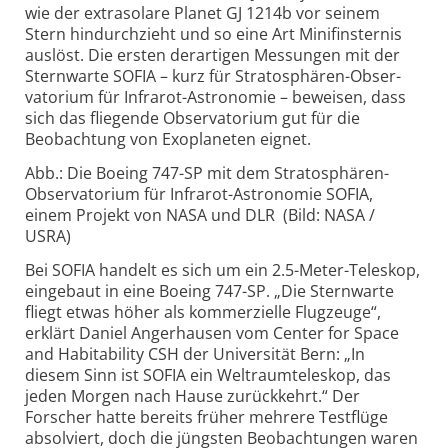
wie der extra­solare Planet GJ 1214b vor seinem
Stern hindurch­zieht und so eine Art Mini­finsternis
auslöst. Die ersten der­artigen Messungen mit der
Sternwarte SOFIA – kurz für Strato­sphären-Obser­
vatorium für Infrarot-Astro­nomie – beweisen, dass
sich das fliegende Obser­vatorium gut für die
Beobachtung von Exo­planeten eignet.
Abb.: Die Boeing 747-SP mit dem Stratosphären-
Observatorium für Infrarot-Astronomie SOFIA,
einem Projekt von NASA und DLR (Bild: NASA /
USRA)
Bei SOFIA handelt es sich um ein 2.5-Meter-Tele­skop,
eingebaut in eine Boeing 747-SP. „Die Sternwarte
fliegt etwas höher als kommer­zielle Flugzeuge“,
erklärt Daniel Anger­hausen vom Center for Space
and Habi­tability CSH der Uni­versität Bern: „In
diesem Sinn ist SOFIA ein Weltraum­teleskop, das
jeden Morgen nach Hause zurückkehrt.“ Der
Forscher hatte bereits früher mehrere Testflüge
absol­viert, doch die jüngsten Beobach­tungen waren