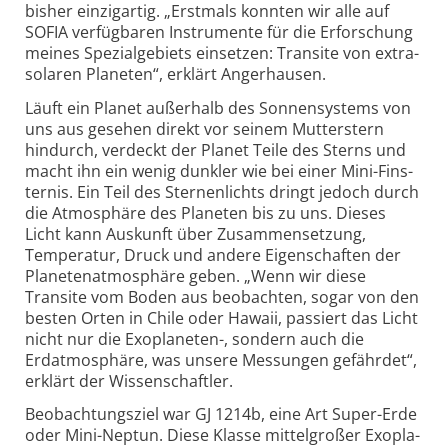
bisher einzigartig. „Erstmals konnten wir alle auf
SOFIA verfüg­baren Instrumente für die Erfor­schung
meines Spezial­gebiets einsetzen: Transite von extra­
solaren Planeten“, erklärt Anger­hausen.
Läuft ein Planet außerhalb des Sonnen­systems von
uns aus gesehen direkt vor seinem Mutter­stern
hindurch, verdeckt der Planet Teile des Sterns und
macht ihn ein wenig dunkler wie bei einer Mini-Fins­
ternis. Ein Teil des Sternen­lichts dringt jedoch durch
die Atmo­sphäre des Planeten bis zu uns. Dieses
Licht kann Auskunft über Zusammen­setzung,
Temperatur, Druck und andere Eigen­schaften der
Planeten­atmosphäre geben. „Wenn wir diese
Transite vom Boden aus beobachten, sogar von den
besten Orten in Chile oder Hawaii, passiert das Licht
nicht nur die Exopla­neten-, sondern auch die
Erdatmo­sphäre, was unsere Messungen gefährdet“,
erklärt der Wissen­schaftler.
Beobachtungs­ziel war GJ 1214b, eine Art Super-Erde
oder Mini-Neptun. Diese Klasse mittel­großer Exopla­