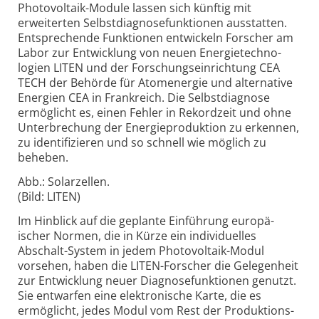
Photovoltaik-Module lassen sich künftig mit
erweiterten Selbst­diagnose­funktionen aus­statten.
Ent­sprechende Funktionen entwickeln Forscher am
Labor zur Ent­wicklung von neuen Energie­techno­
logien LITEN und der Forschungs­ein­richtung CEA
TECH der Behörde für Atom­energie und alter­native
Energien CEA in Frank­reich. Die Selbst­diagnose
ermög­licht es, einen Fehler in Rekord­zeit und ohne
Unter­brechung der Energie­pro­duktion zu erkennen,
zu identi­fizieren und so schnell wie möglich zu
beheben.
Abb.: Solarzellen.
(Bild: LITEN)
Im Hinblick auf die geplante Einführung europä­
ischer Normen, die in Kürze ein indivi­duelles
Abschalt-
System in jedem Photo­voltaik-
Modul
vorsehen, haben die LITEN-
Forscher die Gelegen­heit
zur Ent­wicklung neuer Diagnose­funktionen genutzt.
Sie ent­warfen eine elek­tronische Karte, die es
ermöglicht, jedes Modul vom Rest der Produk­tions­