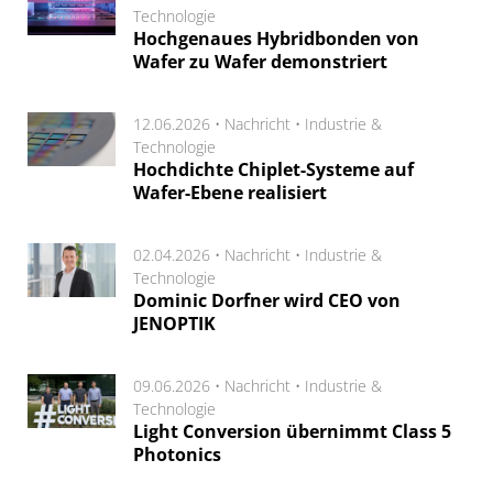
Technologie
Hochgenaues Hybridbonden von
Wafer zu Wafer demonstriert
12.06.2026 •
Nachricht
•
Industrie &
Technologie
Hochdichte Chiplet-Systeme auf
Wafer-Ebene realisiert
02.04.2026 •
Nachricht
•
Industrie &
Technologie
Dominic Dorfner wird CEO von
JENOPTIK
09.06.2026 •
Nachricht
•
Industrie &
Technologie
Light Conversion übernimmt Class 5
Photonics