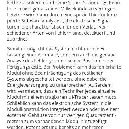
kette zu iso­lieren und seine Strom-
Spannungs-
Kenn­
linie in weniger als einer Milli­sekunde zu ver­folgen.
Letztere wird dann durch eine speziell hier­für konzi­
pierte Soft­ware ana­ly­siert, die elek­trische Signa­
turen, die charak­te­ristisch für den Ver­lauf ver­
schiedener Arten von Fehlern sind, detek­tiert und
zu­ordnet.
Somit ermöglicht das System nicht nur die Er­
fassung einer Ano­malie, sondern auch die genaue
Ana­lyse des Fehler­typs und seiner Position in der
Fertigungs­kette. Bei Problemen kann das fehler­hafte
Modul ohne Beein­träch­tigung des rest­lichen
Systems abge­schaltet werden, ohne dabei die
Energie­ver­sorgung zu unter­brechen. Außer­dem
wird ver­mieden, dass ein Techniker jedes einzelne
Modul mit einem trag­baren UI-
Tracer testen muss.
Schließ­lich kann das elek­tro­nische System in die
Modul­kon­struktion inte­griert werden oder in einem
externen Gehäuse von nur wenigen Quadrat­zenti­
metern zum vor­handenen Modul hinzu­gefügt
werden. Paten­tiert und bereits an mehreren