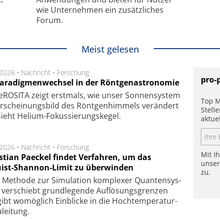
wie Unternehmen ein zusätzliches
Forum.
Meist gelesen
.2026 •
Nachricht
•
Forschung
pro-
Paradigmenwechsel in der Röntgenastronomie
ROSITA zeigt erst­mals, wie unser Son­nen­sys­tem
Top M
r­schei­nungs­bild des Rönt­gen­him­mels ver­än­dert
Stell
ieht Helium-Fokus­sie­rungs­ke­gel.
aktue
.2026 •
Nachricht
•
Forschung
Mit I
stian Paeckel findet Verfahren, um das
unse
ist-Shannon-Limit zu überwinden
zu.
Methode zur Simu­la­tion kom­ple­xer Quan­ten­sys­
 ver­schiebt grund­le­gen­de Auf­lösungs­gren­zen
ibt wo­mög­lich Ein­blicke in die Hoch­tempe­ra­tur­
lei­tung.