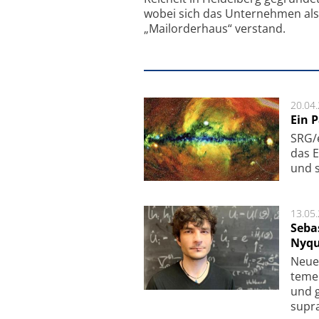
wobei sich das Unternehmen als
„Mailorderhaus“ verstand.
20.04
Ein 
SRG/e
das E
und s
13.05
Seba
Nyqu
Neue 
te­me
und g
supra­