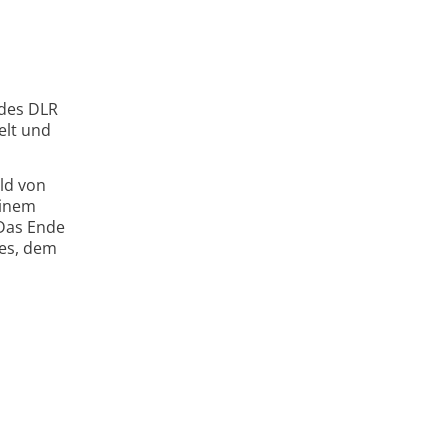
 des DLR
elt und
ld von
einem
 Das Ende
res, dem