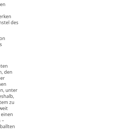
ren
werken
hstel des
von
s
uten
n, den
der
nen
n, unter
eshalb,
stem zu
weit
 einen
 –
ballten