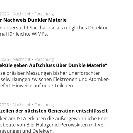
.2026 •
Nachricht
•
Forschung
r Nachweis Dunkler Materie
e unter­sucht Saccha­ro­se als mög­li­ches De­tek­tor­
­rial für leich­te WIMPs.
.2026 •
Nachricht
•
Forschung
eküle geben Aufschluss über Dunkle Materie“
se prä­zi­ser Mes­sung­en bis­her un­er­for­schter
sel­wir­kung­en zwi­schen Elek­tro­nen und Atom­ker­
ie­fert Hin­wei­se auf neue Teil­chen.
.2026 •
Nachricht
•
Forschung
rzellen der nächsten Generation entschlüsselt
ker am ISTA er­klä­ren die außer­ge­wöhn­li­che Ener­
us­beu­te von Blei-Halo­ge­nid-Perows­ki­ten mit Ver­
­ni­gung­en und De­fek­ten.