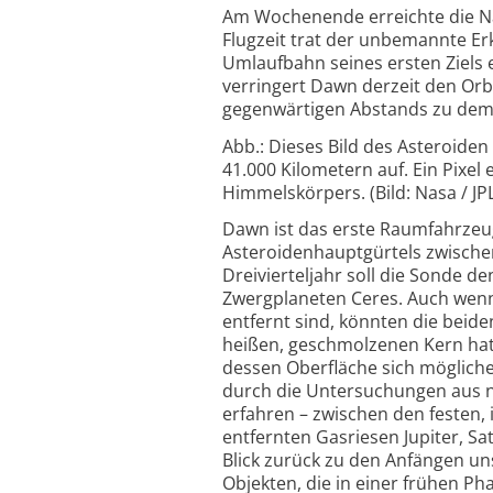
Am Wochenende erreichte die Na
Flugzeit trat der unbemannte Er
Umlaufbahn seines ersten Ziels 
verringert Dawn derzeit den Orb
gegenwärtigen Abstands zu dem
Abb.: Dieses Bild des Asteroiden
41.000 Kilometern auf. Ein Pixel
Himmelskörpers. (Bild: Nasa / JP
Dawn ist das erste Raumfahrzeu
Asteroidenhauptgürtels zwische
Dreivierteljahr soll die Sonde d
Zwergplaneten Ceres. Auch wenn
entfernt sind, könnten die beide
heißen, geschmolzenen Kern hatt
dessen Oberfläche sich mögliche
durch die Untersuchungen aus 
erfahren – zwischen den festen,
entfernten Gasriesen Jupiter, 
Blick zurück zu den Anfängen u
Objekten, die in einer frühen P