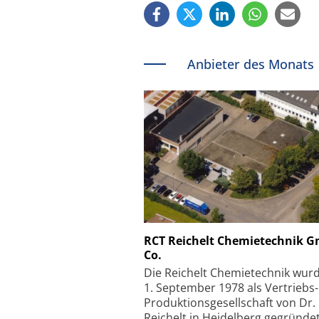
Anbieter des Monats
Schäfter + Kirchhoff
RCT Reichelt Chemietechnik 
Co.
Faserkoppler mit S
Feinfokussierungsmec
Die Reichelt Chemietechnik wur
1. September 1978 als Vertriebs
Produktionsgesellschaft von Dr.
Reichelt in Heidelberg gegründet