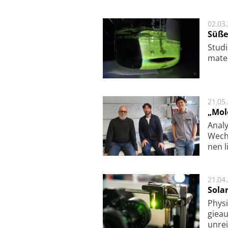
02.03
Süße
Studi
ma­te
21.05
„Mol
Analy
Wech­
nen l
21.04
Sola
Physi
gie­a
unrei