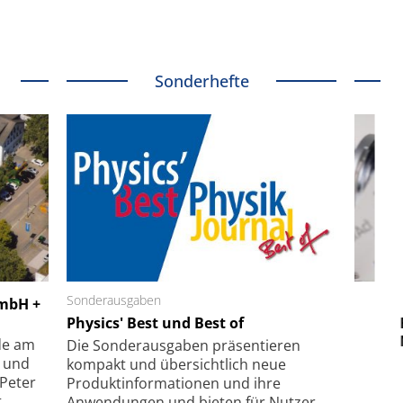
Sonderhefte
 GmbH
Sonderausgaben
SmarAct GmbH
GmbH +
uper-
Physics' Best und Best of
Elektronenmikroskopie auf
Fem
hanismus
kleinstem Raum
Mu
de am
Die Sonder­ausgaben präsentieren
- und
kompakt und übersichtlich neue
 Peter
Produkt­informationen und ihre
,
Anwendungen und bieten für Nutzer