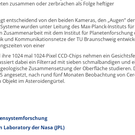
eten zusammen oder zerbrachen als Folge heftiger
ngt entscheidend von den beiden Kameras, den „Augen” der
Systeme wurden unter Leitung des Max-Planck-Instituts für
 Zusammenarbeit mit dem Institut für Planetenforschung
nik und Kommunikationsnetze der TU Braunschweig entwick
ungszeiten von einer
d ihre 1024 mal 1024-Pixel CCD-Chips nehmen ein Gesichtsfe
passiert dabei ein Filterrad mit sieben schmalbandigen und 
 die geologische Zusammensetzung der Oberfläche studieren.
2015 angesetzt, nach rund fünf Monaten Beobachtung von Ce
n Objekt im Asteroidengürtel.
nensystemforschung
n Laboratory der Nasa (JPL)