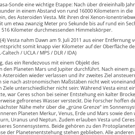
sa-Sonde eine wichtige Etappe: Nach über dreieinhalb Jah
kunder in einem Abstand von rund 16000 Kilometern in die
ein, des Asteroiden Vesta. Mit ihren drei Xenon-Ionentrieb
it um etwa zwanzig Meter pro Sekunde bis auf rund ein Sec
 516 Kilometer durchmessenden Himmelskörper.
 (4) Vesta nahm Dawn am 9. Juli 2011 aus einer Entfernung 
 entspricht somit knapp vier Kilometer auf der Oberfläche de
L-Caltech / UCLA / MPS / DLR / IDA)
g, das ein Rendezvous mit einem Objekt des
n den Planeten Mars und Jupiter durchführt. Nach einem g
en Asteroiden wieder verlassen und ihr zweites Ziel ansteuer
 sie nach astronomischen Maßstäben nicht weit voneinan
n Ziele unterschiedlicher nicht sein: Während Vesta einst ei
e, war Ceres schon bei seiner Entstehung ein kalter Brocke
rweise gefrorenes Wasser versteckt. Die Forscher hoffen d
nächster Nähe mehr über die „grüne Grenze“ im Sonnensy
 inneren Planeten Merkur, Venus, Erde und Mars sowie den 
Saturn, Uranus und Neptun. Zudem erlauben Vesta und Ceres
nseres Sonnensystems. Beide gehören zu den Protoplaneten
hase der Planetenentstehung stehen geblieben. Alle anderen 