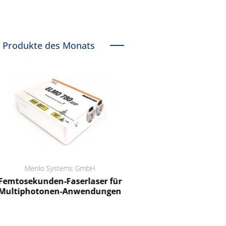
Produkte des Monats
Menlo Systems GmbH
RCT Reichelt Chemietechnik
tosekunden-Faserlaser für
Ein Unternehmen für I
ltiphotonen-Anwendungen