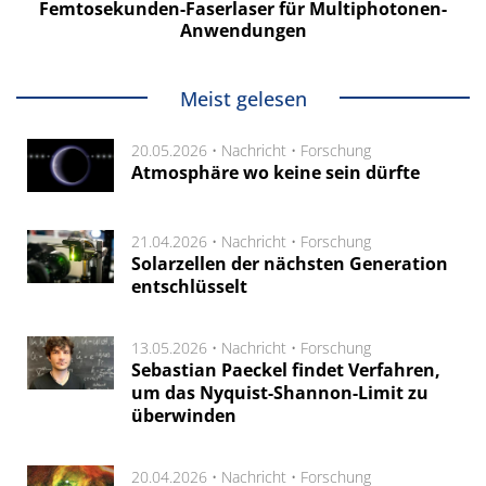
Femtosekunden-Faserlaser für Multiphotonen-
Anwendungen
Meist gelesen
20.05.2026 •
Nachricht
•
Forschung
Atmosphäre wo keine sein dürfte
21.04.2026 •
Nachricht
•
Forschung
Solarzellen der nächsten Generation
entschlüsselt
13.05.2026 •
Nachricht
•
Forschung
Sebastian Paeckel findet Verfahren,
um das Nyquist-Shannon-Limit zu
überwinden
20.04.2026 •
Nachricht
•
Forschung