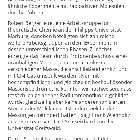
ähnliche Experimente mit radioaktiven Molekülen
durchzuführen.“
Robert Berger leitet eine Arbeitsgruppe für
theoretische Chemie an der Philipps-Universität
Marburg; daneben beteiligten sich zahlreiche
weitere Arbeitsgruppen an dem Experiment in
dessen unter­schiedlichen Phasen. Zunächst
erzeugte das Team durch Protonen­beschuss eines
uranhaltigen Materials Radium­atomkerne
verschiedener Masse, die anschließend erhitzt und
mit CF4-Gas umspült wurden. „Nur mit
hochempfindlicher und gleichzeitig hochauflösender
Massen­spektrometrie konnten wir nachweisen, dass
tatsächlich geladenes Radium­monofluorid gebildet
wurde, gleichzeitig aber keine anderen ionisierten
Atome oder Moleküle entstanden, welche die
Messungen behindert hätten“, sagt Frank Wienholtz
aus dem Team von Lutz Schweikhard von der
Universität Greifswald.
Durch Stoß mit Natriumatomen erhielt die