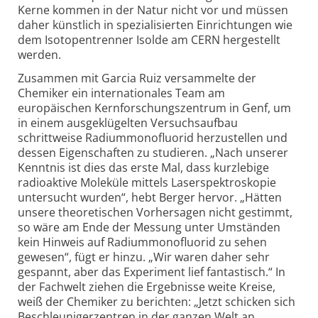
Kerne kommen in der Natur nicht vor und müssen
daher künstlich in spezialisierten Einrichtungen wie
dem Isotopentrenner Isolde am CERN hergestellt
werden.
Zusammen mit Garcia Ruiz versammelte der
Chemiker ein internationales Team am
europäischen Kernforschungs­zentrum in Genf, um
in einem ausgeklügelten Versuchs­aufbau
schrittweise Radium­monofluorid herzustellen und
dessen Eigenschaften zu studieren. „Nach unserer
Kenntnis ist dies das erste Mal, dass kurzlebige
radioaktive Moleküle mittels Laser­spektroskopie
untersucht wurden“, hebt Berger hervor. „Hätten
unsere theoretischen Vorhersagen nicht gestimmt,
so wäre am Ende der Messung unter Umständen
kein Hinweis auf Radium­monofluorid zu sehen
gewesen“, fügt er hinzu. „Wir waren daher sehr
gespannt, aber das Experiment lief fantastisch.“ In
der Fachwelt ziehen die Ergebnisse weite Kreise,
weiß der Chemiker zu berichten: „Jetzt schicken sich
Beschleunigerzentren in der ganzen Welt an,