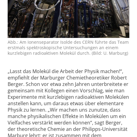
Abb.: Am Ionen­separator Isolde des CERN führte das Team
erstmals spektro­skopische Unter­suchungen an einem
kurzlebigen radio­aktiven Molekül durch. (Bild: U. Marburg)
„Lasst das Molekül die Arbeit der Physik machen!“,
empfiehlt der Marburger Chemie­theoretiker Robert
Berger. Schon vor etwa zehn Jahren unterbreitete er
gemeinsam mit Kollegen einen Vorschlag, wie man
Experimente mit kurzlebigen radio­aktiven Molekülen
anstellen kann, um daraus etwas über elementare
Physik zu lernen. „Wir machen uns zunutze, dass
manche physikalischen Effekte in Molekülen um ein
Vielfaches verstärkt werden können“, sagt Berger,
der theoretische Chemie an der Philipps-Universität
Marburg lehrt; er ist zusammen mit dem