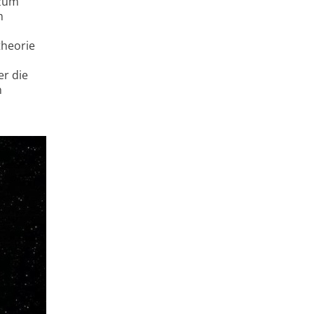
 zum
m
theorie
er die
n