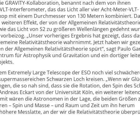
die GRAVITY-Kollaboration, benannt nach dem von ihnen
VLT-Interferometer, das das Licht aller vier Acht-Meter-VLT-
kop mit einem Durchmesser von 130 Metern kombiniert. D
eiteren Effekt, der von der Allgemeinen Relativitätstheori
wie das Licht von S2 zu größeren Wellenlängen gedehnt wur
 vorbeizog. „Unser vorheriges Ergebnis hat gezeigt, dass d
lgemeine Relativitätstheorie wahrnimmt. Jetzt haben wir geze
 der Allgemeinen Relativitäts­theorie spürt“, sagt Paulo Gar
ntrum für Astrophysik und Gravitation und ein dortiger leit
jekts.
dem Extremely Large Telescope der ESO noch viel schwächer
supermassereichen Schwarzen Loch kreisen. „Wenn wir Glü
gen, die so nah sind, dass sie die Rotation, den Spin des 
Andreas Eckart von der Universität Köln, ein weiterer leiten
amit wären die Astronomen in der Lage, die beiden Größen 
ieren – Spin und Masse – und Raum und Zeit um ihn herum
höhere Messlatte, an der wir die Relativitäts­theorie überpr