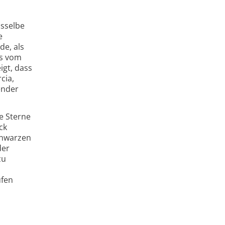
asselbe
e
de, als
as vom
igt, dass
cia,
ender
e Sterne
ck
Schwarzen
der
zu
üfen