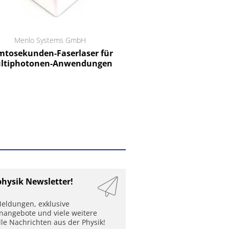
Menlo Systems GmbH
RCT Reichelt Chemietechnik
tosekunden-Faserlaser für
Ein Unternehmen für I
ltiphotonen-Anwendungen
physik Newsletter!
eldungen, exklusive
enangebote und viele weitere
lle Nachrichten aus der Physik!