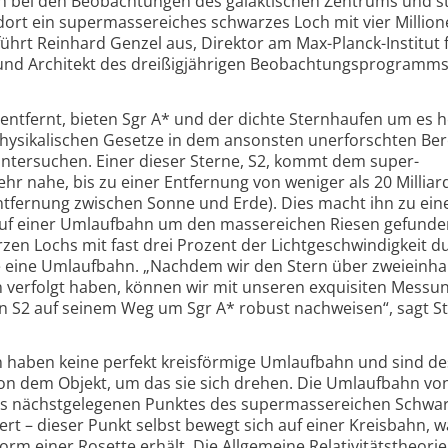
ch bei den Beobachtungen des galaktischen Zentrums und s
ort ein super­massereiches schwarzes Loch mit vier Millio
ührt Reinhard Genzel aus, Direktor am Max-Planck-Institut 
 und Architekt des dreißigjährigen Beobachtungs­programms
 entfernt, bieten Sgr A* und der dichte Sternhaufen um es
 physikalischen Gesetze in dem ansonsten unerforschten Ber
 untersuchen. Einer dieser Sterne, S2, kommt dem super­
r nahe, bis zu einer Entfernung von weniger als 20 Milliar
ntfernung zwischen Sonne und Erde). Dies macht ihn zu ei
 auf einer Umlaufbahn um den massereichen Riesen gefunde
zen Lochs mit fast drei Prozent der Licht­geschwindigkeit d
re eine Umlaufbahn. „Nachdem wir den Stern über zweieinha
n verfolgt haben, können wir mit unseren exquisiten Mess
on S2 auf seinem Weg um Sgr A* robust nachweisen“, sagt S
n haben keine perfekt kreisförmige Umlaufbahn und sind d
von dem Objekt, um das sie sich drehen. Die Umlaufbahn vo
 des nächst­gelegenen Punktes des super­massereichen Schwa
t – dieser Punkt selbst bewegt sich auf einer Kreisbahn, 
rm einer Rosette erhält. Die Allgemeine Relativitätstheorie 