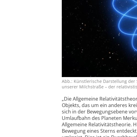
Abb.: Künstlerische Darstellung der
unserer Milchstraße – der relativistis
„Die Allgemeine Relativitätsthe
Objekts, das um ein anderes kre
sich in der Bewegungs­ebene vor
Umlaufbahn des Planeten Merkur
Allgemeine Relativitäts­theorie.
Bewegung eines Sterns entdeckt