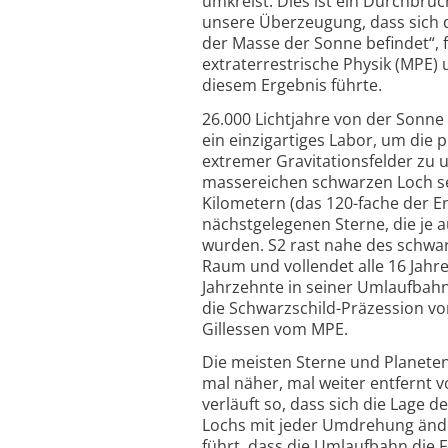
umkreist. Dies ist ein Durchbru
unsere Überzeugung, dass sich d
der Masse der Sonne befindet“, f
extraterrestrische Physik (MPE)
diesem Ergebnis führte.
26.000 Lichtjahre von der Sonne
ein einzigartiges Labor, um die
extremer Gravitations­felder zu
massereichen schwarzen Loch seh
Kilometern (das 120-fache der E
nächstgelegenen Sterne, die je
wurden. S2 rast nahe des schwar
Raum und vollendet alle 16 Jah
Jahrzehnte in seiner Umlaufbah
die Schwarz­schild-Präzession v
Gillessen vom MPE.
Die meisten Sterne und Planete
mal näher, mal weiter entfernt 
verläuft so, dass sich die Lage
Lochs mit jeder Umdrehung änder
führt, dass die Umlaufbahn die Fo