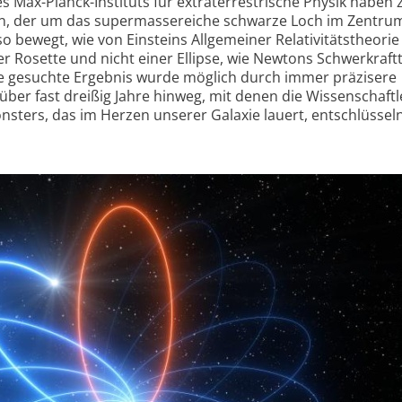
 Max-Planck-Instituts für extra­terrestrische Physik haben
ern, der um das super­masse­reiche schwarze Loch im Zentru
so bewegt, wie von Einsteins Allgemeiner Relativitäts­theorie
r Rosette und nicht einer Ellipse, wie Newtons Schwer­kraft­
e gesuchte Ergebnis wurde möglich durch immer präzisere
er fast dreißig Jahre hinweg, mit denen die Wissenschaftl
nsters, das im Herzen unserer Galaxie lauert, entschlüssel