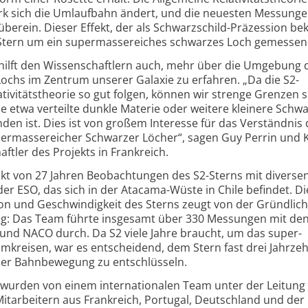
ark sich die Umlaufbahn ändert, und die neuesten Messung
erein. Dieser Effekt, der als Schwarzschild-Präzession bek
 Stern um ein supermassereiches schwarzes Loch gemessen
 hilft den Wissenschaftlern auch, mehr über die Umgebung 
chs im Zentrum unserer Galaxie zu erfahren. „Da die S2-
ivitätstheorie so gut folgen, können wir strenge Grenzen s
wie etwa verteilte dunkle Materie oder weitere kleinere Schw
en ist. Dies ist von großem Interesse für das Verständnis 
ermassereicher Schwarzer Löcher“, sagen Guy Perrin und 
ftler des Projekts in Frankreich.
kt von 27 Jahren Beobachtungen des S2-Sterns mit diverse
er ESO, das sich in der Atacama-Wüste in Chile befindet. Di
on und Geschwindigkeit des Sterns zeugt von der Gründlich
g: Das Team führte insgesamt über 330 Messungen mit de
und NACO durch. Da S2 viele Jahre braucht, um das super­
kreisen, war es entscheidend, dem Stern fast drei Jahrzeh
iner Bahnbewegung zu entschlüsseln.
wurden von einem internationalen Team unter der Leitung
itarbeitern aus Frankreich, Portugal, Deutschland und der