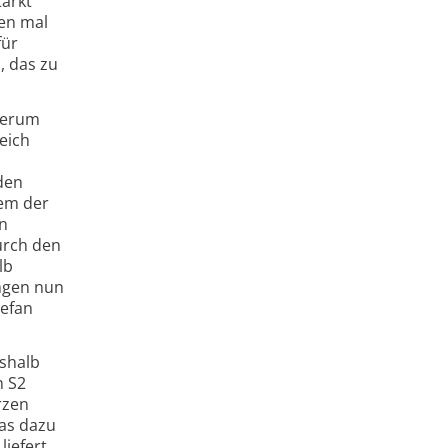
tärkt
nen mal
für
, das zu
 herum
eich
den
nem der
n
urch den
lb
ungen nun
tefan
eshalb
n S2
rzen
was dazu
liefert