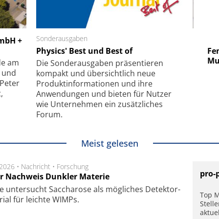
 GmbH
Sonderausgaben
SmarAct GmbH
GmbH +
uper-
Physics' Best und Best of
Elektronenmikroskopie auf
Fem
hanismus
kleinstem Raum
Mu
de am
Die Sonder­ausgaben präsentieren
- und
kompakt und übersichtlich neue
 Peter
Produkt­informationen und ihre
,
Anwendungen und bieten für Nutzer
wie Unternehmen ein zusätzliches
Forum.
Meist gelesen
.2026 •
Nachricht
•
Forschung
pro-
r Nachweis Dunkler Materie
e unter­sucht Saccha­ro­se als mög­li­ches De­tek­tor­
Top M
­rial für leich­te WIMPs.
Stell
aktue