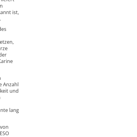
en
annt ist,
.
des
etzen,
arze
der
Karine
n
e Anzahl
keit und
n
nte lang
 von
 ESO