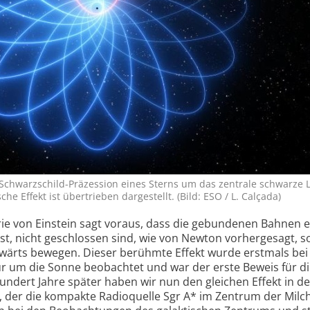
 Schwarzschild-Präzession eines Sterns um das zentrale schwarze 
che Effekt ist übertrieben dargestellt. (Bild: ESO / L. Calçada)
orie von Einstein sagt voraus, dass die gebundenen Bahnen 
ist, nicht geschlossen sind, wie von Newton vorhergesagt, 
wärts bewegen. Dieser berühmte Effekt wurde erstmals bei
 um die Sonne beobachtet und war der erste Beweis für di
 Hundert Jahre später haben wir nun den gleichen Effekt in de
, der die kompakte Radioquelle Sgr A* im Zentrum der Milc