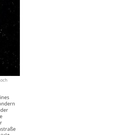
Loch
eines
sondern
 der
e
r
hstraße