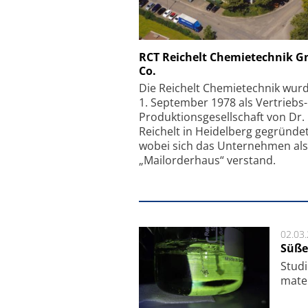
Schäfter + Kirchhoff
RCT Reichelt Chemietechnik 
Co.
Faserkoppler mit S
Feinfokussierungsmec
Die Reichelt Chemietechnik wur
1. September 1978 als Vertriebs
Produktionsgesellschaft von Dr.
Reichelt in Heidelberg gegründet
wobei sich das Unternehmen als
„Mailorderhaus“ verstand.
02.03
Süße
Studi
ma­te