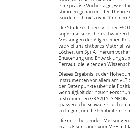
eine präzise Vorhersage, wie st
stimmen genau mit der Theorie üb
wurde noch nie zuvor für einen
Die Studie mit dem VLT der ESO
super­massereichen schwarzen Lo
Messungen der Allgemeinen Relat
wie viel unsichtbares Material, 
Löcher, um Sgr A* herum vorhand
Entstehung und Entwicklung sup
Perraut, die leitenden Wissenscha
Dieses Ergebnis ist der Höhepun
Instrumenten vor allem am VLT d
der Datenpunkte über die Positi
Genauigkeit der neuen Forschun
Instrumenten GRAVITY, SINFONI 
massereiche schwarze Loch zu um
zu folgen, um die Feinheiten se
Die entscheidenden Messungen 
Frank Eisenhauer vom MPE mit M