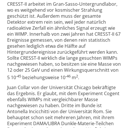
CRESST-II arbeitet im Gran-Sasso-Untergrundlabor,
wo es weitgehend vor kosmischer Strahlung
geschützt ist. Außerdem muss der gesamte
Detektor extrem rein sein, weil jeder natürlich
radioaktive Zerfall ein ähnliches Signal erzeugt wie
ein WIMP. Innerhalb von zwei Jahren hat CRESST-II 67
Ereignisse gemessen, von denen rein statistisch
gesehen lediglich etwa die Hälfte auf
Hintergrundereignisse zurückgeführt werden kann.
Sollte CRESST-II wirklich die lange gesuchten WIMPs
nachgewiesen haben, so besitzen sie eine Masse von
12 oder 25 GeV und einen Wirkungsquerschnitt von
-45
-46
2
5 10
beziehungsweise 10
m
.
Juan Collar von der Universität Chicago bekräftigte
das Ergebnis. Er glaubt, mit dem Experiment Cogent
ebenfalls WIMPs mit vergleichbarer Masse
nachgewiesen zu haben. Dritte im Bunde ist
Antonella Incicchitti von der Universität Rom. Sie
behauptet schon seit mehreren Jahren, mit ihrem
Experiment DAMA/LIBRA Dunkle-Materie-Teilchen