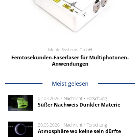
Menlo Systems GmbH
Femtosekunden-Faserlaser für Multiphotonen-
Anwendungen
Meist gelesen
02.03.2026 •
Nachricht
•
Forschung
Süßer Nachweis Dunkler Materie
20.05.2026 •
Nachricht
•
Forschung
Atmosphäre wo keine sein dürfte