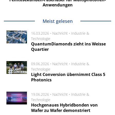
Anwendungen
Meist gelesen
16.03.2026 •
Nachricht
•
Industrie &
Technologie
QuantumDiamonds zieht ins Weisse
Quartier
09.06.2026 •
Nachricht
•
Industrie &
Technologie
Light Conversion übernimmt Class 5
Photonics
19.06.2026 •
Nachricht
•
Industrie &
Technologie
Hochgenaues Hybridbonden von
Wafer zu Wafer demonstriert