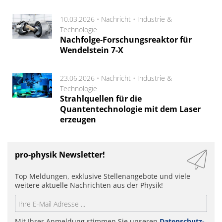
10.03.2026 •
Nachricht
•
Industrie &
Technologie
Nachfolge-Forschungsreaktor für
Wendelstein 7-X
23.06.2026 •
Nachricht
•
Industrie &
Technologie
Strahlquellen für die
Quantentechnologie mit dem Laser
erzeugen
pro-physik Newsletter!
Top Meldungen, exklusive Stellenangebote und viele
weitere aktuelle Nachrichten aus der Physik!
Mit Ihrer Anmeldung stimmen Sie unseren
Datenschutz-