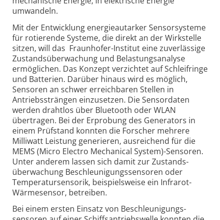
mechanische Energie, in elektrische Energie
umwandeln.
Mit der Entwicklung energie­autarker Sensorsysteme
für rotierende Systeme, die direkt an der Wirkstelle
sitzen, will das Fraunhofer-Institut eine zuverlässige
Zustands­überwachung und Belastungsanalyse
ermöglichen. Das Konzept verzichtet auf Schleifringe
und Batterien. Darüber hinaus wird es möglich,
Sensoren an schwer erreichbaren Stellen in
Antriebs­strängen einzusetzen. Die Sensordaten
werden drahtlos über Bluetooth oder WLAN
übertragen. Bei der Erprobung des Generators in
einem Prüfstand konnten die Forscher mehrere
Milliwatt Leistung generieren, ausreichend für die
MEMS (Micro Electro Mechanical System)-Sensoren.
Unter anderem lassen sich damit zur Zustands­
überwachung Beschleunigungs­sensoren oder
Temperatur­sensorik, beispielsweise ein Infrarot-
Wärmesensor, betreiben.
Bei einem ersten Einsatz von Beschleunigungs­
sensoren auf einer Schiffs­antriebswelle konnten die