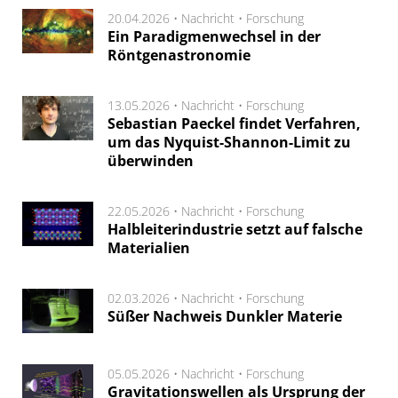
20.04.2026 •
Nachricht
•
Forschung
Ein Paradigmenwechsel in der
Röntgenastronomie
13.05.2026 •
Nachricht
•
Forschung
Sebastian Paeckel findet Verfahren,
um das Nyquist-Shannon-Limit zu
überwinden
22.05.2026 •
Nachricht
•
Forschung
Halbleiterindustrie setzt auf falsche
Materialien
02.03.2026 •
Nachricht
•
Forschung
Süßer Nachweis Dunkler Materie
05.05.2026 •
Nachricht
•
Forschung
Gravitationswellen als Ursprung der