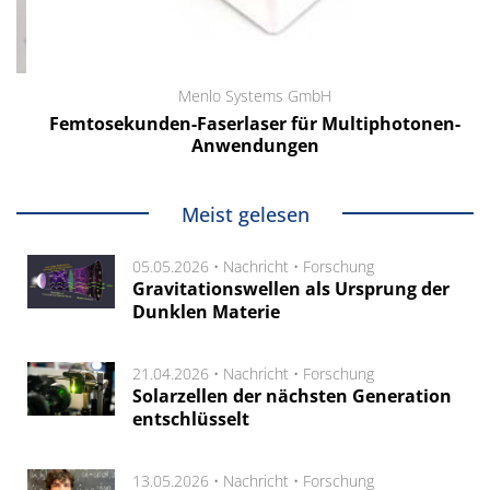
Menlo Systems GmbH
Femtosekunden-Faserlaser für Multiphotonen-
Anwendungen
Meist gelesen
05.05.2026 •
Nachricht
•
Forschung
Gravitationswellen als Ursprung der
Dunklen Materie
21.04.2026 •
Nachricht
•
Forschung
Solarzellen der nächsten Generation
entschlüsselt
13.05.2026 •
Nachricht
•
Forschung