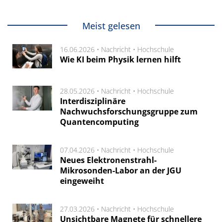
Meist gelesen
16.06.2026 •
Nachricht
•
Hochschule
Wie KI beim Physik lernen hilft
28.05.2026 •
Nachricht
•
Hochschule
Interdisziplinäre
Nachwuchsforschungsgruppe zum
Quantencomputing
07.04.2026 •
Nachricht
•
Hochschule
Neues Elektronenstrahl-
Mikrosonden-Labor an der JGU
eingeweiht
27.03.2026 •
Nachricht
•
Hochschule
Unsichtbare Magnete für schnellere