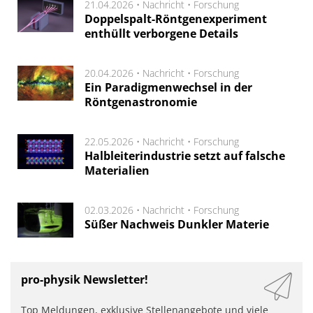
21.04.2026 •
Nachricht
•
Forschung
Doppelspalt-Röntgenexperiment
enthüllt verborgene Details
20.04.2026 •
Nachricht
•
Forschung
Ein Paradigmenwechsel in der
Röntgenastronomie
22.05.2026 •
Nachricht
•
Forschung
Halbleiterindustrie setzt auf falsche
Materialien
02.03.2026 •
Nachricht
•
Forschung
Süßer Nachweis Dunkler Materie
pro-physik Newsletter!
Top Meldungen, exklusive Stellenangebote und viele